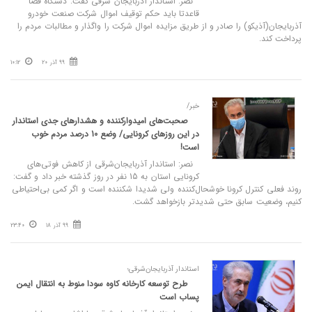
نصر: استاندار آذربایجان ‌شرقی گفت: دستگاه قضا
قاعدتا باید حکم توقیف اموال شرکت صنعت خودرو
آذربایجان(آذیکو) را صادر و از طریق مزایده اموال شرکت را واگذار و مطالبات مردم را
پرداخت کند.
99 آذر 20
10:12
خبر/
صحبت‌های امیدوارکننده و هشدارهای جدی استاندار
در این روزهای کرونایی/ وضع 10 درصد مردم خوب
است!
نصر: استاندار آذربایجان‌شرقی از کاهش فوتی‌های
کرونایی استان به 15 نفر در روز گذشته خبر داد و گفت:
روند فعلی کنترل کرونا خوشحال‌کننده ولی شدیدا شکننده است و اگر کمی بی‌احتیاطی
کنیم، وضعیت سابق حتی شدیدتر بازخواهد گشت.
99 آذر 18
23:40
استاندار آذربایجان‌شرقی؛
طرح توسعه کارخانه کاوه سودا منوط به انتقال ایمن
پساب است