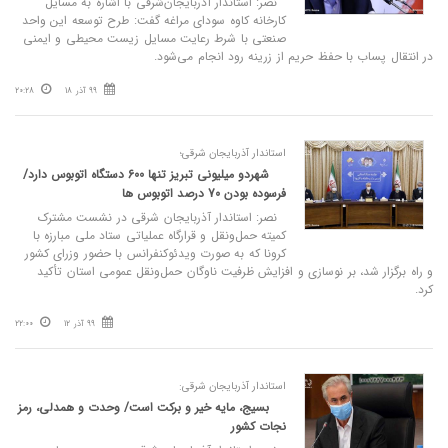
نصر: استاندار آذربایجان‌شرقی با اشاره به مسایل
کارخانه کاوه سودای مراغه گفت: طرح توسعه این واحد
صنعتی با شرط رعایت مسایل زیست محیطی و ایمنی
در انتقال پساب با حفظ حریم از زرینه رود انجام می‌شود.
99 آذر 18
20:28
استاندار آذربایجان شرقی؛
شهردو میلیونی تبریز تنها 600 دستگاه اتوبوس دارد/
فرسوده بودن 70 درصد اتوبوس ها
نصر: استاندار آذربایجان شرقی در نشست مشترک
کمیته حمل‌ونقل و قرارگاه عملیاتی ستاد ملی مبارزه با
کرونا که به صورت ویدئوکنفرانس با حضور وزرای کشور
و راه برگزار شد، بر نوسازی و افزایش ظرفیت ناوگان حمل‌ونقل عمومی استان تأکید
کرد.
99 آذر 12
22:00
استاندار آذربایجان شرقی:
بسیج، مایه خیر و برکت است/ وحدت و همدلی، رمز
نجات کشور