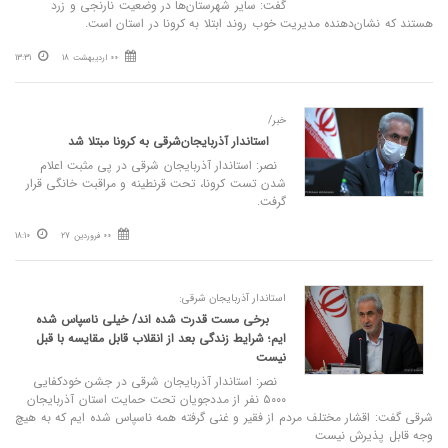
گفت: سایر شهرستان‌ها در وضعیت نارنجی و زرد
هستند که نشان‌دهنده مدیریت خوب روند ابتلا به کرونا در استان است.
00 اردیبهشت 18
13:31
خبر/
استاندار آذربایجان‌شرقی به کرونا مبتلا شد
نصر: استاندار آذربایجان شرقی در پی مثبت اعلام
شدن تست کرونا، تحت قرنطینه و مراقبت خانگی قرار
گرفت.
00 فروردین 27
18:10
استاندار آذربایجان شرقی:
برخی مست قدرت شده اند/ خیلی ناسپاس شده
ایم؛ شرایط زندگی بعد از انقلاب قابل مقایسه با قبل
نیست
نصر: استاندار آذربایجان شرقی در جشن خودکفایی
۵۰۰۰ نفر از مددجویان تحت حمایت استان آذربایجان
شرقی گفت: اقشار مختلف مردم از فقیر و غنی گرفته همه ناسپاس شده ایم که به هیچ
وجه قابل پذیرش نیست