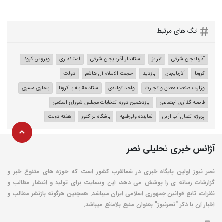
تگ های مرتبط
آذربایجان شرقی
تبریز
استاندار آذربایجان شرقی
استانداری
ویروس کرونا
کرونا
آذربایجان
بازدید
حجت الاسلام آل هاشم
دولت
وزارت صنعت معدن و تجارت
واحد تولیدی
ستاد مقابله با کرونا
بیماری مسری
فاصله گذاری اجتماعی
یازدهمین دوره انتخابات مجلس شورای اسلامی
پروژه انتقال آب ارس
نماینده ولی‌فقیه
باشگاه تراکتور
هفته دولت
آژانس خبری تحلیلی نصر
نصر نیوز اولین پایگاه خبری در شمالغرب کشور است که حوزه های متنوع خبر و
گزارشات رسانه ی را پوشش می دهد، این وبسایت برای تولید و انتشار مطالب و
نظرات، تابع قوانین جمهوری اسلامی ایران میباشد. همچنین هرگونه بازنشر مطالب و
اخبار آن با ذکر "نصرنیوز" بعنوان منبع بلامانع میباشد.