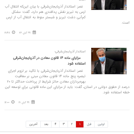
نصر: استاندار آذربایجان‌شرقی با بیان این‌که انتقال آب
ارس به تبریز نقش پدافندی هم دارد، گفت: مشکل
کم‌آبی دشت تبریز و شبستر منوط به انتقال آب از ارس
است.
99 آبان 26
21:48
استاندار آذربایجان‌شرقی؛
مزایای ماده ۱۴ قانون معادن در آذربایجان‌شرقی
استفاده شود
نصر: استاندار آذربایجان‌شرقی با تاکید بر لزوم اجرای
تبصره پنج ماده ۱۴ قانون معادن مبنی بر معافیت
بهره‌برداران معادن حائز شرایط از پرداخت حداکثر تا ۲۰
درصد از حقوق دولتی در استان، گفت: باید از مزایای این ماده قانونی برای توسعه این
خطه استفاده شود.
99 آبان 21
16:00
اولین
قبل
1
2
3
4
بعد
آخرین