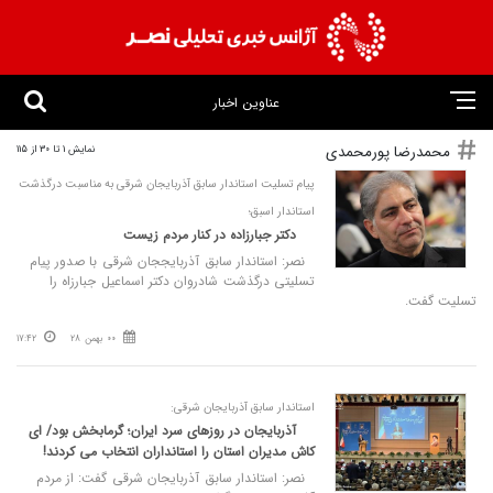
عناوین اخبار
محمدرضا پورمحمدی
نمایش 1 تا 30 از 115
پیام تسلیت استاندار سابق آذربایجان شرقی به مناسبت درگذشت
استاندار اسبق؛
دکتر جبارزاده در کنار مردم زیست
نصر: استاندار سابق آذربایججان شرقی با صدور پیام
تسلیتی درگذشت شادروان دکتر اسماعیل جبارزاه را
تسلیت گفت.
00 بهمن 28
17:42
استاندار سابق آذربایجان شرقی:
آذربایجان در روزهای سرد ایران؛ گرمابخش بود/ ای
کاش مدیران استان را استانداران انتخاب می کردند!
نصر: استاندار سابق آذربایجان شرقی گفت: از مردم