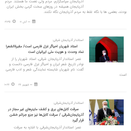
آذربایجان سپاسگزارم، مردم ولی نعمت ما هستند. مردم
آذربایجان همیشه در روزهای سخت گرمی بخش ایران
بودند، بعضی ها با نگاه غلط به مردم آذربایجان نگاه نکنند.
00 آبان 01
09:35
استاندار آذربایجان شرقی:
استاد شهریار، احیاگر غزل فارسی است/ مقبرة‌الشعرا
نماد وحدت و هویت ملی ایرانیان است
نصر: استاندار آذربایجان شرقی، استاد شهریار را از
نوادر تاریخ شعر ایران و احیاگر غزل فارسی دانست و
گفت: نام شهریار، شایسته نمایندگی شعر و ادب فارسی
است.
00 شهریور 27
10:27
استاندار آذربایجان‌شرقی:
سرقت کابل‌های برق و کشف ماینرهای غیر مجاز در
آذربایجان‌شرقی / سرقت کابل‌ها نیز جزو جرائم خشن
قرار گیرد
نصر: استاندار آذربایجان‌شرقی با اشاره به سرقت