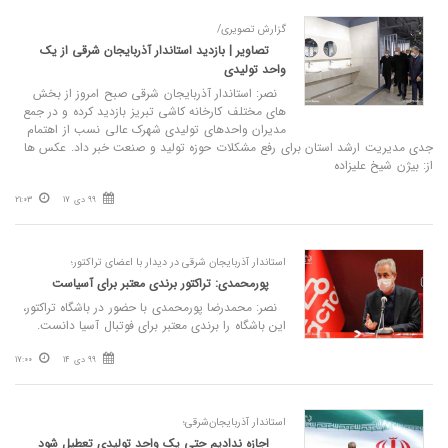
گزارش تصویری/
تصاویر | بازدید استاندار آذربایجان شرقی از یک
واحد تولیدی
نصر: استاندار آذربایجان شرقی صبح امروز از بخش
های مختلف کارخانه کاشی تبریز بازدید کرده و در جمع
مدیران واحدهای تولیدی شهرک عالی نسب از اهتمام
جدی مدیریت ارشد استان برای رفع مشکلات حوزه تولید و صنعت خبر داد. عکس ها
از: بیژن شیخ علیزاده
99 دی 17
21:03
استاندار آذربایجان شرقی در دیدار با اعضای تراکتور؛
پورمحمدی: تراکتور برندی معتبر برای آسیاست
نصر: محمدرضا پورمحمدی با حضور در باشگاه تراکتور،
این باشگاه را برندی معتبر برای فوتبال آسیا دانست.
99 دی 14
17:00
استاندار آذربایجان‌شرقی؛
اجازه ندادیم حتی یک واحد تولیدی تعطیل شود