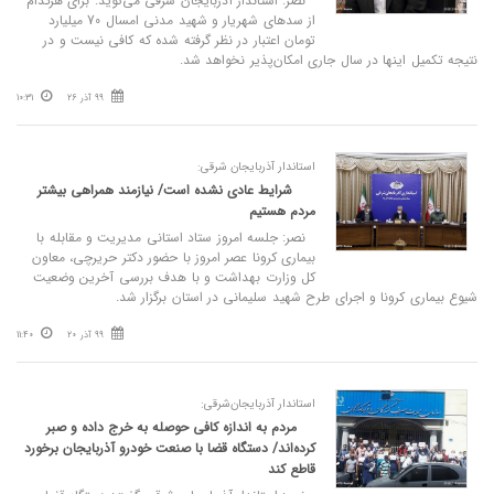
نصر: استاندار آذربایجان شرقی می‌گوید: برای هرکدام
از سدهای شهریار و شهید مدنی امسال 70 میلیارد
تومان اعتبار در نظر گرفته شده که کافی نیست و در
نتیجه تکمیل اینها در سال جاری امکان‌پذیر نخواهد شد.
99 آذر 26
10:31
استاندار آذربایجان شرقی:
شرایط عادی نشده است/ نیازمند همراهی بیشتر
مردم هستیم
نصر: جلسه امروز ستاد استانی مدیریت و مقابله با
بیماری کرونا عصر امروز با حضور دکتر حریرچی، معاون
کل وزارت بهداشت و با هدف بررسی آخرین وضعیت
شیوع بیماری کرونا و اجرای طرح شهید سلیمانی در استان برگزار شد.
99 آذر 20
11:40
استاندار آذربایجان‌شرقی:
مردم به اندازه کافی حوصله به خرج داده و صبر
کرده‌اند/ دستگاه قضا با صنعت خودرو آذربایجان برخورد
قاطع کند