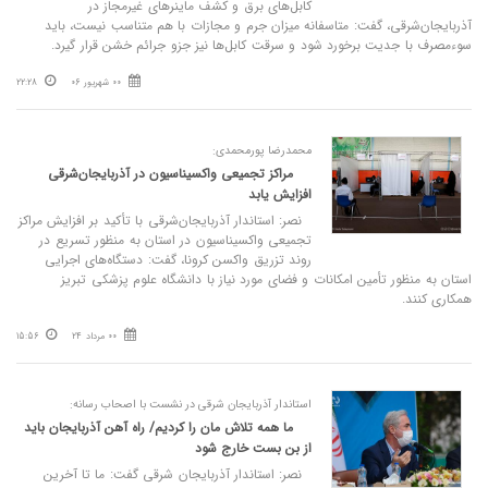
کابل‌های برق و کشف ماینرهای غیرمجاز در
آذربایجان‌شرقی، گفت: متاسفانه میزان جرم و مجازات با هم متناسب نیست، باید
سوءمصرف با جدیت برخورد شود و سرقت کابل‌ها نیز جزو جرائم خشن قرار گیرد.
00 شهریور 06
22:28
محمدرضا پورمحمدی:
مراکز تجمیعی واکسیناسیون در آذربایجان‌شرقی
افزایش یابد
نصر: استاندار آذربایجان‌شرقی با تأکید بر افزایش مراکز
تجمیعی واکسیناسیون در استان به منظور تسریع در
روند تزریق واکسن کرونا، گفت: دستگاه‌های اجرایی
استان به منظور تأمین امکانات و فضای مورد نیاز با دانشگاه علوم پزشکی تبریز
همکاری کنند.
00 مرداد 24
15:56
استاندار آذربایجان شرقی در نشست با اصحاب رسانه:
ما همه تلاش مان را کردیم/ راه آهن آذربایجان باید
از بن بست خارج شود
نصر: استاندار آذربایجان شرقی گفت: ما تا آخرین