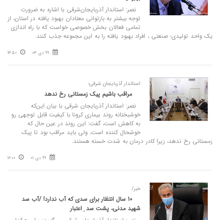
نصر: استاندار آذربایجان‌شرقی با اشاره به ضرورت
توجه بیشتر به بازتوانی معتادان بهبود یافته در استان، از
تمامی فعالان بخش خصوصی خواست که با راه اندازی
یک واحد تولیدی- صنعتی ، افراد بهبود یافته را به این مجموعه جذب کنند.
99 دی 03
13:50
استاندار آذربایجان شرقی؛
مراقب باشیم پیک زمستانی رخ ندهد
نصر: استاندار آذربایجان شرقی با بیان این‌که
خوشبختانه روند بیماری کرونا با کیفیت قابل توجهی رو
به کاهش است، گفت: این روند در عین حال که
خوشحال کننده است، ولی باید مراقب بود تا پیک
زمستانی رخ ندهد، زیرا کادر درمان به شدت خسته هستند.
99 دی 01
16:00
خبر/
10 سال انتظار برای سدی که آب ندارد! /آب سد
شهید مدنی، پشت سد ِ اعتبار