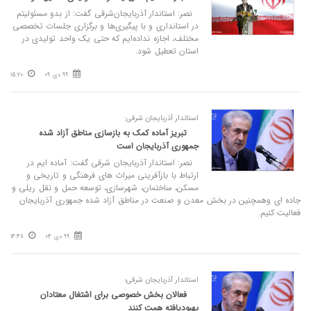
نصر: استاندار آذربایجان‌شرقی گفت: از بدو مسئولیتم
در استانداری و با پیگیری‌ها و برگزاری جلسات تخصصی
مختلف، اجازه نداده‌ایم که حتی یک واحد تولیدی در
استان تعطیل شود.
99 دی 09
15:20
استاندار آذربایجان شرقی:
تبریز آماده کمک به بازسازی مناطق آزاد شده
جمهوری آذربایجان است
نصر: استاندار آذربایجان شرقی گفت: آماده ایم در
ارتباط با بازآفرینی میراث های فرهنگی و تاریخی و
مسکن، ساختمان، شهرسازی، توسعه حمل و نقل ریلی و
جاده ای وهمچنین در بخش معدن و صنعت در مناطق آزاد شده جمهوری آذربایجان
فعالیت کنیم.
99 دی 04
14:48
استاندار آذربایجان شرقی؛
فعالان بخش خصوصی برای اشتغال معتادان
بهبودیافته همت کنند