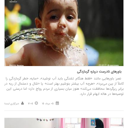
باورهای نادرست درباره گرمازدگی
نصر: باورهایی مانند «فقط هنگام تشنگی باید آب نوشید»، «سایه، خطر گرمازدگی را
کاملاً از بین می‌برد»، «هرچه آب بیشتر بنوشیم بهتر است» یا «شال و دستمال از ریه در
برابر ریزگردها محافظت می‌کند» هنوز میان بسیاری از مردم رواج دارد؛ اما درستی این
توصیه‌ها در هاله ابهام قرار دارد.
05 مرداد 15
12:05
خبرگزاری ایسنا