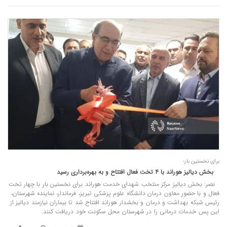
برای نخستین بار؛
بخش دیالیز هوراند با ۴ تخت فعال افتتاح و به بهره‌برداری رسید
نصر: بخش دیالیز مرکز منتخب شهدای خدمت هوراند برای نخستین بار با چهار تخت
فعال و با حضور معاون درمان دانشگاه علوم پزشکی تبریز، فرماندار، نماینده شهرستان،
رئیس شبکه بهداشت و درمان و بخشدار هوراند افتتاح شد تا بیماران نیازمند دیالیز از
این پس خدمات درمانی را در شهرستان محل سکونت خود دریافت کنند.