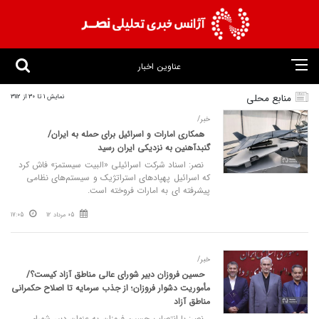
عناوین اخبار
منابع محلی
نمایش 1 تا 30 از 3112
خبر/
همکاری امارات و اسرائیل برای حمله به ایران/
گنبدآهنین به نزدیکی ایران رسید
نصر: اسناد شرکت اسرائیلی «البیت سیستمز» فاش کرد
که اسرائیل پهپاد‌های استراتژیک و سیستم‌های نظامی
پیشرفته ای به امارات فروخته است.
05 مرداد 12
17:05
خبر/
حسین فروزان دبیر شورای عالی مناطق آزاد کیست؟/
مأموریت دشوار فروزان؛ از جذب سرمایه تا اصلاح حکمرانی
مناطق آزاد
نصر: با انتصاب حسین فروزان به عنوان دبیر شورای