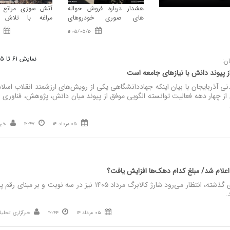
هشدار درباره فروش حواله‌
آتش‌ سوزی مراتع ه
های صوری خودروهای
مراغه با تلاش ن
وارداتی
امدادی و اهالی مهار
1405/05/16
نمایش 61 تا 75 از 10000
ن:
 پیوند دانش با نیازهای جامعه است
آذربایجان با بیان اینکه جهاددانشگاهی یکی از رویش‌های ارزشمند انقلاب اسلا
 چهار دهه فعالیت توانسته الگویی موفق از پیوند میان دانش، پژوهش، فناوری و
05 مرداد 14
12:47
خبر
نصر: بر اساس رویه مرحله‌های گذشته، انتظار می‌رود شارژ کالابرگ مرداد ۱۴۰۵ نیز در سه نوبت و ب
.
05 مرداد 14
12:44
خبرگزاری تحلیلی