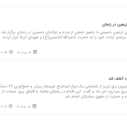
 اربعین در زنجان
ن اربعین حسینی با حضور جمعی از مردم و عزاداران حسینی در زنجان برگزار شد 
راسم، ارادت خود را به حضرت اباعبدالله الحسین(ع) و شهدای کربلا ابراز کردند.
05 مرداد 13
20:44
نصر: مدیرعامل شرکت توزیع نیروی برق تبریز از شنا
 سردرود خبر داد و گفت: این اقدام در راستای مقابله با قاچاق برق، صیانت از 
ه و حمایت از حقوق مشترکان انجام شد.
05 مرداد 13
20:31