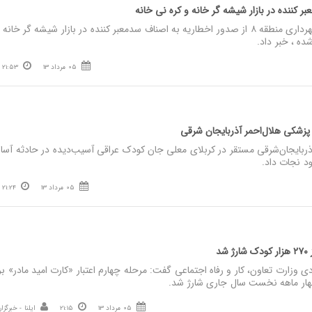
 کننده در بازار شیشه گر خانه و کره نی خانه
نصر: معاون خدمات شهری شهرداری منطقه ۸ از صدور اخطاریه به اصناف سدمعبر کننده در بازار شیشه گر خان
ه ، خبر داد.
05 مرداد 13
21:53
زشکی هلال‌احمر آذربایجان شرقی
ربایجان‌شرقی مستقر در کربلای معلی جان کودک عراقی آسیب‌دیده در حادثه آسان
د نجات داد.
05 مرداد 13
21:24
د
ی وزارت تعاون، کار و رفاه اجتماعی گفت: مرحله چهارم اعتبار «کارت امید مادر» بر
 چهار ماهه نخست سال جاری شارژ شد.
05 مرداد 13
21:15
ایلنا - خبرگزا