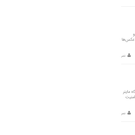
و
 عکس‌ها
نصر
سایی یک مرکز استخراج غیرمجاز رمزارز و جمع‌آوری ۲۷ دستگاه ماینر
امنیت
نصر