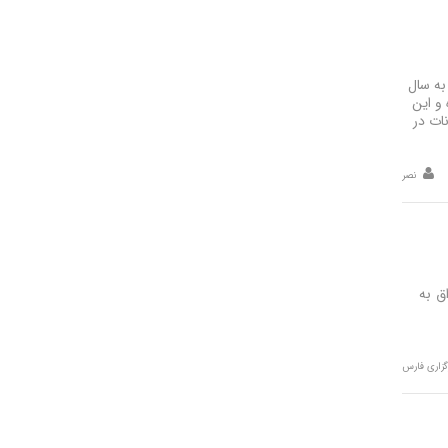
به سال
و این
ات در
نصر
ق به
گزاری فارس