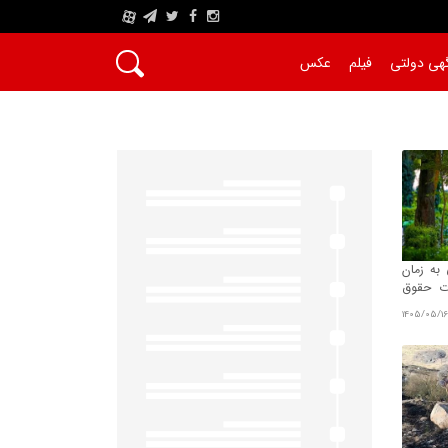
A
هی دولتی
فیلم
عکس
 به زمان
وت حقوق
1405/05/16
خبر/
پاسخ تامین‌ اجتماعی به زمان پرداخت م
طرابوزان
بازنشستگان