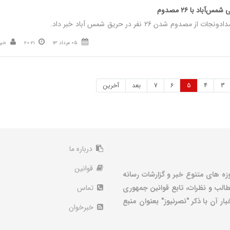
م شدن ۲۶ نفر در حریق شمس آباد خبر داد.
05 مرداد 13
20:21
خبر
3
4
5
6
7
بعد
آخرین
درباره ما
قوانین
زه های متنوع خبر و گزارشات رسانه
الب و نظرات، تابع قوانین جمهوری
تماس
ر آن با ذکر "نصرنیوز" بعنوان منبع
خبرخوان