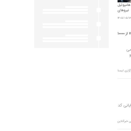
امپوئیل
یروهای
 شد
1405/05/16
می
گزاری ایسنا
ر مبنای رقم پایانی کد
 خبرآنلاین