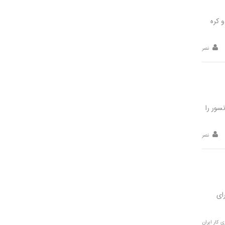
ه و کره
نصر
سور را
نصر
ای
ری کار ایران