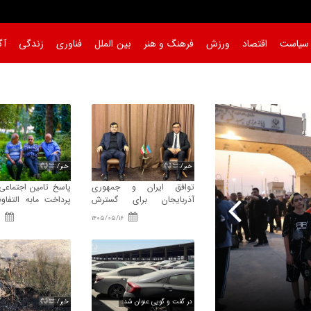
سیاست
اقتصاد
ورزش
فرهنگ و هنر
بین الملل
فناوری
زندگی
آگ
خبر/
خبر/
توافق ایران و جمهوری
پاسخ تامین‌ اجتماعی
آذربایجان برای گسترش
پرداخت مابه‌ التفا
همکاری‌ های ورزش و جوانان
بازنشستگان
1405/05/16
خبر/
بررسی امکان راه‌ اندازی پرواز مستقیم تبریز- 
در گفت و گویی عنوان شد:
خبر/