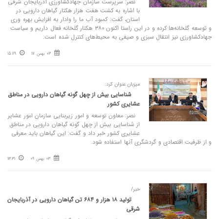
نصر: سرپرست سازمان جهادکشاورزی آذربایجان شرقی
با اشاره به کشت هفت هزار هکتار گیاهان دارویی در
استان، گفت: کمبود آب ما را وادار به افزایش بهره وری
و توسعه گلخانه‌ها کرده و در این راستا اکنون ۳۸۰ هکتار گلخانه فعال داریم و سیاست
جهادکشاورزی نیز انتقال سبزی و صیفی به محیط‌های کنترل شده است.
03 بهمن 17
15:29
میزبان عنوان کرد:
شناسایی بیش از چهل گونه گیاهان دارویی در مناطق
عشایری کشور
نصر: معاون توسعه و امور زیربنایی سازمان امور عشایر
از شناسایی بیش از چهل گونه گیاهان دارویی در مناطق
عشایری کشور خبر داد و گفت: این گیاهان باید معرفی
و از ظرفیت اقتصادی و گردشگری آنها استفاده شود.
03 بهمن 09
13:31
خبر/
تولید ۱۸ هزار و ۶۸۴ تن گیاهان دارویی در آذربایجان
شرقی