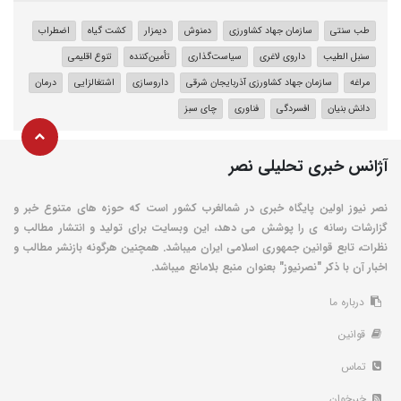
طب سنتی
سازمان جهاد کشاورزی
دمنوش
دیمزار
کشت گیاه
اضطراب
سنبل الطیب
داروی لاغری
سیاست‌گذاری
تأمین‌کننده
تنوع اقلیمی
مراغه
سازمان جهاد کشاورزی آذربایجان شرقی
داروسازی
اشتغالزایی
درمان
دانش بنیان
افسردگی
فناوری
چای سبز
آژانس خبری تحلیلی نصر
نصر نیوز اولین پایگاه خبری در شمالغرب کشور است که حوزه های متنوع خبر و
گزارشات رسانه ی را پوشش می دهد، این وبسایت برای تولید و انتشار مطالب و
نظرات، تابع قوانین جمهوری اسلامی ایران میباشد. همچنین هرگونه بازنشر مطالب و
اخبار آن با ذکر "نصرنیوز" بعنوان منبع بلامانع میباشد.
درباره ما
قوانین
تماس
خبرخوان