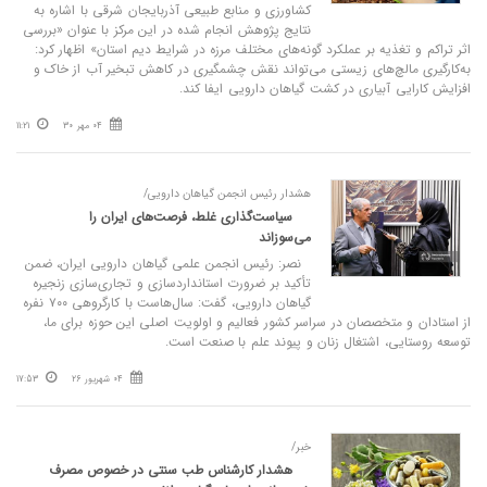
کشاورزی و منابع طبیعی آذربایجان شرقی با اشاره به
نتایج پژوهش انجام شده در این مرکز با عنوان «بررسی
اثر تراکم و تغذیه بر عملکرد گونه‌های مختلف مرزه در شرایط دیم استان» اظهار کرد:
به‌کارگیری مالچ‌های زیستی می‌تواند نقش چشمگیری در کاهش تبخیر آب از خاک و
افزایش کارایی آبیاری در کشت گیاهان دارویی ایفا کند.
04 مهر 30
11:21
هشدار رئیس انجمن گیاهان دارویی/
سیاست‌گذاری غلط، فرصت‌های ایران را
می‌سوزاند
نصر: رئیس انجمن علمی گیاهان دارویی ایران، ضمن
تأکید بر ضرورت استانداردسازی و تجاری‌سازی زنجیره
گیاهان دارویی، گفت: سال‌هاست با کارگروهی ۷۰۰ نفره
از استادان و متخصصان در سراسر کشور فعالیم و اولویت اصلی این حوزه برای ما،
توسعه روستایی، اشتغال زنان و پیوند علم با صنعت است.
04 شهریور 26
17:53
خبر/
هشدار کارشناس طب سنتی در خصوص مصرف