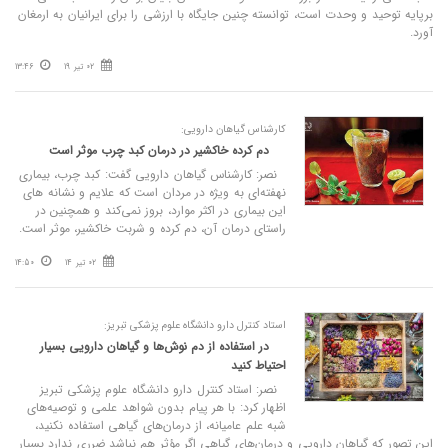
برپایه توحید و وحدت است، توانسته چنین جایگاه با ارزشی را برای ایرانیان به ارمغان
آورد.
02 تیر 19
13:46
کارشناس گیاهان دارویی:
دم کرده خاکشیر در درمان کبد چرب موثر است
نصر: کارشناس گیاهان دارویی گفت: کبد چرب، بیماری
نهفته‌ای به ویژه در مردان است که علایم و نشانه های
این بیماری در اکثر موارد، بروز نمی‌کند و همچنین در
راستای درمان آن، دم کرده و شربت خاکشیر، موثر است.
02 تیر 14
14:50
استاد کنترل دارو دانشگاه علوم پزشکی تبریز:
در استفاده از دم نوش‌ها و گیاهان دارویی بسیار
احتیاط کنید
نصر: استاد کنترل دارو دانشگاه علوم پزشکی تبریز
اظهار کرد: با هر پیام بدون شواهد علمی و توصیه‌های
شبه علم عامیانه، از درمان‌های گیاهی استفاده نکنید،
این تصور که گیاهان دارویی و درمان‌های گیاهی اگر مؤثر هم نباشد ضرری ندارد بسیار