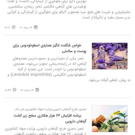
بهترین دارو برای جلوگیری از گرمازدگی دانست و گفت:
نوشیدنی های گیاهی خاکشیر، تخم ریحان، سکتجبین،
تخم‌شربتی و شربت های طبع سرد همچون آلبالو برای جلوگیری از گرمازدگی و کم‌آبی
بدن بسیار مفید و تاثیرگذار است.
03 مرداد 07
17:07
خواص شگفت‌ انگیز عصاره‌ی اسطوخودوس برای
پوست و سلامتی
نصر: یکی از مفیدترین و محبوب‌ترین عصاره‌های
گیاهی که در رایحه‌درمانی تجویز می‌شود، عصاره‌ی
اسطوخودوس یا لاوندر است. این عصاره از گیاه
اسطوخودوس انگلیسی (Lavandula angustifolia) و
به روش تقطیر گرفته می‌شود.
03 خرداد 03
08:47
مجری طرح گیاهان دارویی وزارت جهاد کشاورزی خبر داد:
برنامه افزایش ۶۳ هزار هکتاری سطح زیر کشت
گیاهان دارویی
نصر: مجری طرح گیاهان دارویی وزارت جهاد کشاورزی
از افزایش ۶۳ هزار هکتاری سطح زیرکشت گیاهان