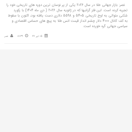
نصر: بازار جهانی طلا در سال 2026 یکی از پر نوسان ترین دوره های تاریخی خود را
تجربه کرده است. این فلز گرانبها که در ژانویه سال 2026 ( دی ماه 1404) با رکورد
شکنی متوالی به اوج تاریخی 5405 و 5598 دلاری دست یافته بود، اکنون با سقوط
به کف کانال 4000 دلار چشم انداز قیمت انس طلا به پیچ های حساس اقتصادی و
سیاسی جهانی گره خورده است.
05 تیر 27
08:39
نصر