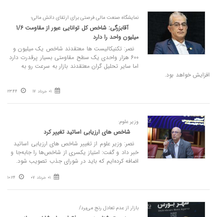
نمایشگاه صنعت مالی فرصتی برای ارتقای دانش مالی؛
آقابزرگی: شاخص کل توانایی عبور از مقاومت 1/6
میلیون واحد را دارد
نصر: تکنیکالیست ها معتقدند شاخص یک میلیون و
600 هزار واحدی یک سطح مقاومتی بسیار پرقدرت دارد
اما سایر تحلیل گران معتقدند بازار به سرعت رو به
افزایش خواهد بود.
01 خرداد 17
23:44
وزیر علوم:
شاخص های ارزیابی اساتید تغییر کرد
نصر: وزیر علوم از تغییر شاخص های ارزیابی اساتید
خبر داد و گفت: امتیاز یکسری از شاخص‌ها را جابه‌جا و
اضافه کرده‌ایم که باید در شورای جذب تصویب شود.
01 خرداد 07
10:24
بازار از عدم تعادل رنج می‌برد/