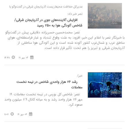
مدیرکل حفاظت محیط‌زیست آذربایجان شرقی در گفت‌وگو با
نصر خبر داد؛
افزایش آلاینده‌های جوی در آذربایجان شرقی/
شاخص آلودگی هوا به ۲۵۰ رسید
نصر: محمدحسین حسن‌زاده دقایقی پیش در گفت‌وگو
با خبرنگار نصر با اعلام این خبر، افزود: به علت وقوع تندباد و غبار فرامنطقه‌ای، هوای
مناطق غرب و شمال‌غرب کشور آلوده شده است و این آلودگی هوا مناطقی از
آذربایجان شرقی و تبریز را هم تحت تأثیر قرار داده است.
04 مهر 21
14:38
خبر/
رشد ۲۶ هزار واحدی شاخص در نیمه نخست
معاملات
نصر: شاخص کل بورس در نیمه نخست معاملات ۱۹
مهر ۲۶ هزار واحد رشد و به میانه کانال ۲.۹ میلیون واحد
صعود کرد.
04 مهر 19
11:07