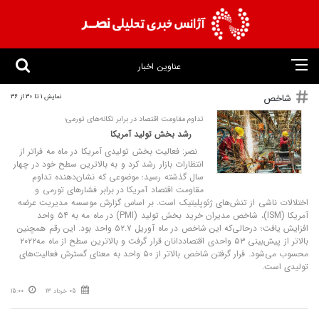
عناوین اخبار
شاخص
نمایش 1 تا 30 از 36
تداوم مقاومت اقتصاد در برابر تکانه‌های تورمی؛
رشد بخش تولید آمریکا
نصر: فعالیت بخش تولیدی آمریکا در ماه مه فراتر از
انتظارات بازار رشد کرد و به بالاترین سطح خود در چهار
سال گذشته رسید؛ موضوعی که نشان‌دهنده تداوم
مقاومت اقتصاد آمریکا در برابر فشارهای تورمی و
اختلالات ناشی از تنش‌های ژئوپلیتیک است. بر اساس گزارش موسسه مدیریت عرضه
آمریکا (ISM)، شاخص مدیران خرید بخش تولید (PMI) در ماه مه به ۵۴ واحد
افزایش یافت؛ درحالی‌که این شاخص در ماه آوریل ۵۲.۷ واحد بود. این رقم همچنین
بالاتر از پیش‌بینی ۵۳ واحدی اقتصاددانان قرار گرفت و بالاترین سطح از ماه مه۲۰۲۲
محسوب می‌شود. قرار گرفتن شاخص بالاتر از ۵۰ واحد به معنای گسترش فعالیت‌های
تولیدی است.
05 خرداد 13
15:00