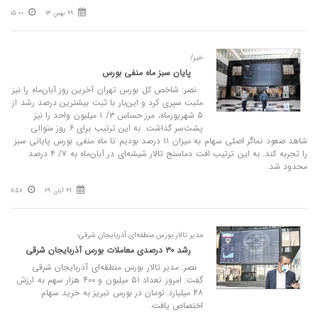
99 بهمن 13
15:00
خبر/
پایان سبز ماه منفی بورس
نصر: شاخص کل بورس تهران آخرین روز آبان‌ماه را نیز
مثبت سپری کرد و این‌بار با ثبت بیشترین درصد رشد از
۵ شهریورماه، مرز حساس ۳/ ۱ میلیون واحد را نیز
پشت‌سر گذاشت. به این ترتیب برای ۶ روز متوالی
شاهد صعود نماگر اصلی سهام به میزان ۱۱ درصد بودیم تا ماه منفی بورس پایانی سبز
را تجربه کند. به این ترتیب افت دماسنج تالار شیشه‌ای در آبان‌ماه به ۷/ ۴ درصد
محدود شد.
99 آبان 29
11:57
مدیر تالار بورس منطقه‌ای آذربایجان شرقی؛
رشد ۳۰ درصدی معاملات بورس آذربایجان شرقی
نصر: مدیر تالار بورس منطقه‌ای آذربایجان شرقی
گفت: امروز تعداد ۵۱ میلیون و ۴۰۰ هزار سهم به ارزش
۴۸ میلیارد تومان در بورس تبریز به خرید سهام
اختصاص یافت.