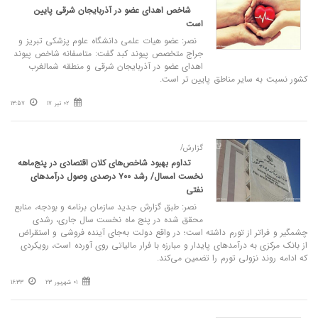
شاخص اهدای عضو در آذربایجان شرقی پایین
است
نصر: عضو هیات علمی دانشگاه علوم پزشکی تبریز و
جراج متخصص پیوند کبد گفت: متاسفانه شاخص پیوند
اهدای عضو در آذربایجان شرقی و منطقه شمالغرب
کشور نسبت به سایر مناطق پایین تر است.
02 تیر 17
13:57
گزارش/
تداوم بهبود شاخص‌های کلان اقتصادی در پنج‌ماهه
نخست امسال/ رشد ۷۰۰ درصدی وصول درآمدهای
نفتی
نصر: طبق گزارش جدید سازمان برنامه و بودجه، منابع
محقق شده در پنج ماه نخست سال جاری، رشدی
چشمگیر و فراتر از تورم داشته است؛ در واقع دولت به‌جای آینده فروشی و استقراض
از بانک مرکزی به درآمدهای پایدار و مبارزه با فرار مالیاتی روی آورده است، رویکردی
که ادامه روند نزولی تورم را تضمین می‌کند.
01 شهریور 23
16:33