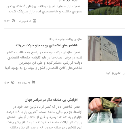
نصر: بازار سرمایه امروز برخلاف روزهای گذشته روندی
صعودی داشت و شاخص‌های این بازار سبزرنگ شدند.
01 شهریور 01
13:44
سازمان برنامه بودجه خبر داد:
شاخص‌‏های اقتصادی رو به جلو حرکت می‌کند
نصر: سازمان برنامه بودجه در پاسخ به مطالب منتشر
شده در برخی رسانه‌ها در باره کارنامه یکساله اقتصادی
دولت گزارشی منتشر کرده و طی آن مهمترین
شاخص‌های کلان اقتصادی کشور و روند رو به بهبود آنها
را تشریح کرد.
01 مرداد 25
15:18
افزایش بی‌ سابقه دلار در سراسر جهان
نصر: شاخص دلار که کمتر از بالاترین حد خود در
اواسط جولای باقی مانده است، آخرین بار با ۰.۸ درصد
افزایش به ۱۰۶.۵۷ رسید و قبل از انتشار گزارش اشتغال
وزارت کار ایالات متحده حدود ۰.۲ درصد افزایش یافت.
این شاخص در هفته حدود ۰.۶ درصد افزایش داشته