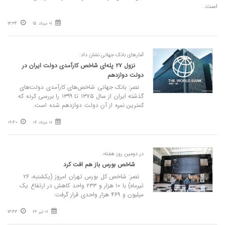
است.
01 مرداد 15
13:34
آمارهای بانک جهانی نشان داد:
نزول ۲۷ پله‌ای شاخص کارآمدی دولت ایران در
دولت دوازدهم
نصر: بانک جهانی شاخص‌های کارآمدی دولت‌های
گذشته ایران از سال ۱۳۷۵ تا ۱۳۹۹ را بررسی کرده که
کمترین نمره از آنِ دولت دوازدهم شده است.
01 مرداد 06
09:40
در دومین روز هفته؛
شاخص بورس باز هم افت کرد
نصر: شاخص کل بورس تهران امروز (یکشنبه، ۲۶
تیرماه) با ۱۰ هزار ‌و ۲۳۳ واحد کاهش در ارتفاع یک
‌میلیون و ۴۶۹ هزار واحدی قرار گرفت.
01 تیر 26
13:43