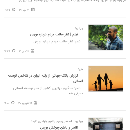
می‌توانیم از طریق رصد حساب‌های بانکی شرکت‌ها به این موضوع پی ببریم.
99 مهر 30
09:25
ویدیو/
فیلم | نظر جالب مردم درباره بورس
نصر: نظر جالب مردم درباره بورس
99 مهر 14
13:35
خبر/
گزارش بانک جهانی از رتبه ایران در شاخص توسعه
انسانی
نصر: سنگاپور بهترین کشور از نظر توسعه انسانی
معرفی شد
99 شهریور 30
14:00
چرا روند اصلاحی بورس تغییر بنیادین نکرد؟
ظاهر و باطن چرخش بورس