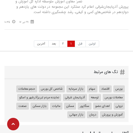
نصر: معاون آموزش متوسطه اداره کل آموزش و
پرورش آذربایجان‌شرقی اعلام کرد عملکرد این مجموعه در دولت های یازدهم و
دوازدهم در شاخص‌های کمی و کیفی، رشد چشمگیری داشته است.
99 تیر 17
10:35
اولین
قبل
1
2
بعد
آخرین
تگ های مرتبط
بورس
اقتصاد
سهام
بازار سرمایه
شاخص کل بورس
حجم معاملات
معاملات بورس
توسعه
آذربایجان شرقی
نماینده مردم تبریزآذرشهر و اسکو
نزولی
اهدای عضو
سنگاپور
مسکن
مالیات
بازار مسکن
صنعت
آموزش و پرورش
درمان
بازار جهانی