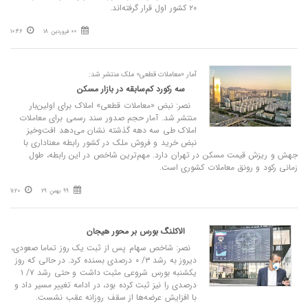
۲۰ کشور اول قرار گرفته‌اند.
00 فروردین 18
10:46
آمار «معاملات قطعی» ملک منتشر شد:
سه رکورد کم‌سابقه در بازار مسکن
نصر: نبض «معاملات قطعی» املاک برای اولین‌بار
منتشر شد. آمار حجم صدور سند رسمی برای معاملات
املاک طی سه دهه گذشته نشان می‌دهد افت‌وخیز
نبض خرید و فروش ملک در کشور رابطه معناداری با
جهش و ریزش قیمت مسکن در تهران دارد. مهم‌ترین شاخص در این رابطه، طول
زمانی رکود و رونق معاملات کشوری است.
99 بهمن 29
11:20
الاکلنگ بورس بر محور هیجان
نصر: شاخص سهام پس از ثبت یک روز تماما صعودی،
دیروز به رشد ۳/ ۰ درصدی بسنده کرد. در حالی که روز
یکشنبه بورس شروعی مثبت داشت و حتی رشد ۷/ ۱
درصدی را نیز ثبت کرده بود، در ادامه تغییر مسیر داد و
با افزایش عرضه‌ها از سقف روزانه عقب نشست.