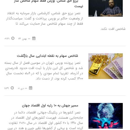
برزو حق شناس: بورس فقط سهام شاخص ساز
نیست
نصر: برزو حق شناس، کارشناس بازار سرمایه به انتقاد
از وضعیت حاکم بر بورس پرداخت و گفت: سیاست‌گذار
فقط از چند سهام شاخص ساز حمایت می‌کند تا
شاخص افت نکند.
00 بهمن 24
09:41
شاخص سهام به نقطه ابتدایی سال بازگشت
نصر: پرونده بورس تهران در سومین فصل از سال بسته
شد و شاخص کل این بازار با ثبت افت حدود ۵درصدی
در آذرماه، تقریبا تمام سودی را که در ۹ماه نخست سال
۱۴۰۰ کسب کرده بود، از دست داد.
00 دی 01
11:39
مسیر جهش به ۱۰ رتبه اول اقتصاد جهان
نصر: کشورها در رنکینگ جهانی اقتصاد، دائما در
جابه‌جایی هستند، فهرست کشورهای اول اقتصاد در
سال ۱۹۹۰ با ۲۰ کشور اول اقتصاد در سال ۲۰۲۰ تفاوت
کرده است و برخی از کشورها نظیر چین و هند در بین