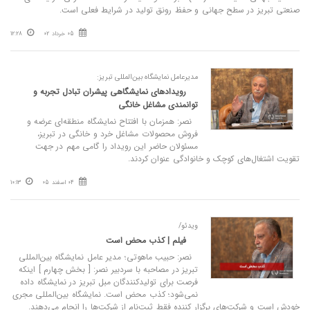
صنعتی تبریز در سطح جهانی و حفظ رونق تولید در شرایط فعلی است.
05 خرداد 02
12:28
مدیرعامل نمایشگاه بین‌المللی تبریز:
رویدادهای نمایشگاهی پیشران تبادل تجربه و
توانمندی مشاغل خانگی
نصر: همزمان با افتتاح نمایشگاه منطقه‌ای عرضه و
فروش محصولات مشاغل خرد و خانگی در تبریز،
مسئولان حاضر این رویداد را گامی مهم در جهت
تقویت اشتغال‌های کوچک و خانوادگی عنوان کردند.
04 اسفند 05
10:13
ویدئو/
فیلم | کذب محض است
نصر: حبیب ماهوتی؛ مدیر عامل نمایشگاه بین‌المللی
تبریز در مصاحبه با سردبیر نصر: [ بخش چهارم ] اینکه
فرصت برای تولیدکنندگان مبل تبریز در نمایشگاه داده
نمی‌شود؛ کذب محض است. نمایشگاه بین‌المللی مجری
خودش است و شرکت‌های برگزار کننده فقط ثبت‌نام از شرکت‌ها را انجام می‌دهند.