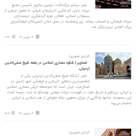
نصر: مراسم بزرگداشت دومین سالروز تأسیس مجمع
میراث یاران گردشگری آذربایجان شرقی، با حضور جمعی از
مسئولان استانی، فعالان حوزه گردشگری، دوستداران
میراث فرهنگی و اصحاب رسانه، روز پنجشنبه در محل سالن آمفی‌تئاتر فرهنگسرای
بزرگ الغدیر تبریز برگزار شد.
04 شهریور 26
10:37
گزارش تصویری/
تصاویر | شکوه معماری اسلامی در بقعه شیخ صفی‌الدین
اردبیلی
نصر: آرامگاه شیخ صفی‌الدین اردبیلی یکی از
شاخص‌ترین بناهای تاریخی و فرهنگی شهر اردبیل در
شمال‌غرب ایران است که به‌واسطه‌ ارزش معماری اسلامی
و ایرانی بی‌نظیر و تاریخ خود، در فهرست میراث جهانی یونسکو به ثبت رسیده است.
این مجموعه، نه‌تنها یادگاری از دوران صفوی، بلکه جلوه‌ای از هنر اسلامی و ایرانی
به‌شمار می‌رود.
04 شهریور 25
15:16
گزارش تصویری/