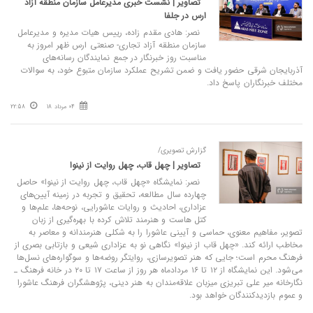
تصاویر | نشست خبری مدیرعامل سازمان منطقه آزاد
ارس در جلفا
نصر: هادی مقدم زاده، رییس هیات مدیره و مدیرعامل
سازمان منطقه آزاد تجاری- صنعتی ارس ظهر امروز به
مناسبت روز خبرنگار در جمع نمایندگان رسانه‌های
آذربایجان شرقی حضور یافت و ضمن تشریح عملکرد سازمان متبوع خود، به سوالات
مختلف خبرنگاران پاسخ داد.
04 مرداد 18
22:58
گزارش تصویری/
تصاویر | چهل قاب، چهل روایت از نینوا
نصر: نمایشگاه «چهل قاب، چهل روایت از نینوا» حاصل
چهارده سال مطالعه، تحقیق و تجربه در زمینه‌ آیین‌های
عزاداری، احادیث و روایات عاشورایی، نوحه‌ها، علم‌ها و
کتل هاست و هنرمند تلاش کرده با بهره‌گیری از زبان
تصویر، مفاهیم معنوی، حماسی و آیینی عاشورا را به شکلی هنرمندانه و معاصر به
مخاطب ارائه کند. «چهل قاب از نینوا» نگاهی نو به عزاداری شیعی و بازتابی بصری از
فرهنگ محرم است؛ جایی که هنر تصویرسازی، روایتگر روضه‌ها و سوگواره‌های نسل‌ها
می‌شود. این نمایشگاه از ۱۲ تا ۱۶ مردادماه هر روز از ساعت ۱۷ تا ۲۰ در خانه فرهنگ ـ
نگارخانه میر علی تبریزی میزبان علاقه‌مندان به هنر دینی، پژوهشگران فرهنگ عاشورا
و عموم بازدیدکنندگان خواهد بود.