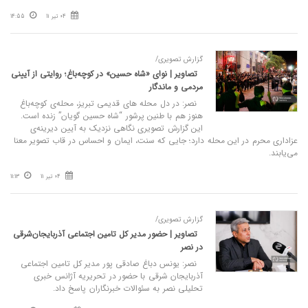
04 تیر 11
14:55
گزارش تصویری/
تصاویر | نوای «شاه حسین» در کوچه‌باغ؛ روایتی از آیینی
مردمی و ماندگار
نصر: در دل محله های قدیمی تبریز، محله‌ی کوچه‌باغ
هنوز هم با طنین پرشور “شاه‌ حسین‌ گویان” زنده است.
این گزارش تصویری نگاهی نزدیک به آیین دیرینه‌ی
عزاداری محرم در این محله دارد؛ جایی که سنت، ایمان و احساس در قاب تصویر معنا
می‌یابند.
04 تیر 11
11:13
گزارش تصویری/
تصاویر | حضور مدیر کل تامین اجتماعی آذربایجان‌شرقی
در نصر
نصر: یونس دباغ صادقی پور مدیر کل تامین اجتماعی
آذربایجان شرقی با حضور در تحریریه آژانس خبری
تحلیلی نصر به سئوالات خبرنگاران پاسخ داد.