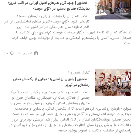
تصاویر | جلوه‌ گری هنرهای اصیل ایرانی در قلب تبریز؛
نمایشگاه صنایع‌ دستی در «گؤی مچید»
نصر: هم‌ زمان با روزهای پایانی تابستان، مسجد
تاریخی کبود «گؤی مچید» تبریز میزبان نمایشگاهی از آثار
فاخر صنایع‌دستی هنرمندان سراسر کشور شد. این
نمایشگاه که از ۱۵ تا ۳۰ شهریور برگزار می‌شود، فرصت کم‌نظیری برای آشنایی با
هنرهای سنتی، آشتی با ریشه‌های فرهنگی و حمایت از تولیدات بومی فراهم کرده
است.
04 شهریور 23
16:11
گزارش تصویری /
تصاویر | راویان روشنایی»؛ تجلیل از یک‌سال تلاش
رسانه‌ای در تبریز
نصر: هم‌زمان با شب میلاد پیامبر گرامی اسلام (ص)،
جمعی از فعالان رسانه‌ای، خبرنگاران، عکاسان خبری و
مدیران رسانه‌ای استان آذربایجان شرقی در مراسمی با
عنوان «راویان روشنایی» گردهم آمدند تا از یک‌سال تلاش، پایداری و مجاهدت
حرفه‌ای در عرصه اطلاع‌رسانی و آگاهی‌بخشی تجلیل شود. این مراسم که به همت
انجمن صنفی روزنامه‌نگاران استان در تالار الماس برگزار شد، فرصتی بود برای مرور
خاطرات تلخ و شیرین یک‌سال فعالیت رسانه‌ای و تجلیل از نقش مؤثر خبرنگاران در
پاسداری از حقیقت، دانایی و تصویر روشن جامعه.