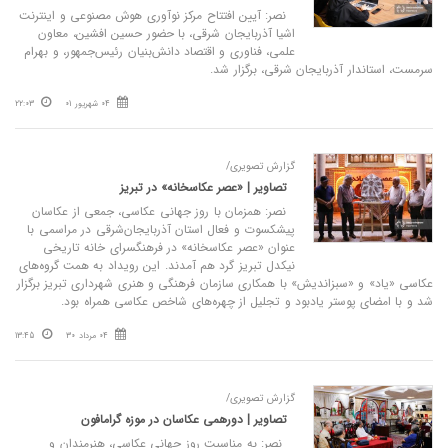
نصر: آیین افتتاح مرکز نوآوری هوش مصنوعی و اینترنت
اشیا آذربایجان شرقی، با حضور حسین افشین، معاون
علمی، فناوری و اقتصاد دانش‌بنیان رئیس‌جمهور، و بهرام
سرمست، استاندار آذربایجان شرقی، برگزار شد.
04 شهریور 01
22:03
گزارش تصویری/
تصاویر | «عصر عکاسخانه» در تبریز
نصر: همزمان با روز جهانی عکاسی، جمعی از عکاسان
پیشکسوت و فعال استان آذربایجان‌شرقی در مراسمی با
عنوان «عصر عکاسخانه» در فرهنگسرای خانه تاریخی
نیکدل تبریز گرد هم آمدند. این رویداد به همت گروه‌های
عکاسی «یاد» و «سبزاندیش» با همکاری سازمان فرهنگی و هنری شهرداری تبریز برگزار
شد و با امضای پوستر یادبود و تجلیل از چهره‌های شاخص عکاسی همراه بود.
04 مرداد 30
13:45
گزارش تصویری/
تصاویر | دورهمی عکاسان در موزه گرامافون
نصر: به مناسبت روز جهانی عکاسی، هنرمندان و