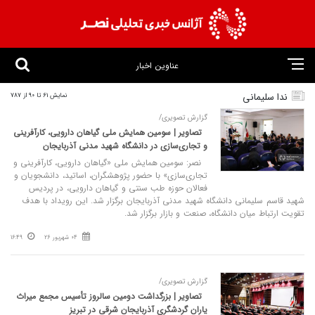
عناوین اخبار
ندا سلیمانی
نمایش 61 تا 90 از 787
گزارش تصویری/
تصاویر | سومین همایش ملی گیاهان دارویی، کارآفرینی
و تجاری‌سازی در دانشگاه شهید مدنی آذربایجان
نصر: سومین همایش ملی «گیاهان دارویی، کارآفرینی و
تجاری‌سازی» با حضور پژوهشگران، اساتید، دانشجویان و
فعالان حوزه طب سنتی و گیاهان دارویی، در پردیس
شهید قاسم سلیمانی دانشگاه شهید مدنی آذربایجان برگزار شد. این رویداد با هدف
تقویت ارتباط میان دانشگاه، صنعت و بازار برگزار شد.
04 شهریور 26
16:49
گزارش تصویری/
تصاویر | بزرگداشت دومین سالروز تأسیس مجمع میراث
یاران گردشگری آذربایجان شرقی در تبریز