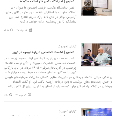
تصاویر | نمایشگاه عکس «در آستانه‌ سکوت»
نصر: نمایشگاه عکاسی فرشید احمدپور با عنوان «در
آستانه‌ سکوت» با استقبال علاقه‌مندان هنر در گالری هنری
آرتمیس، واقع در هتل لاله‌ پارک تبریز، افتتاح شد. این
نمایشگاه تا روز پنجشنبه ادامه خواهد داشت.
04 مرداد 28
09:51
گزارش تصویری/
تصاویر | نشست تخصصی دریاچه ارومیه در تبریز
نصر: «محمد درویش»، کارشناس ارشد محیط زیست، در
نشست تخصصی «اهمیت، ضرورت و تأثیر توسعه اقتصاد
چرخشی در آذربایجان‌شرقی» که ۲۶ مرداد در اتاق بازرگانی
تبریز با همکاری سازمان حفاظت محیط زیست برگزار شد،
بر نقش حیاتی اقتصاد چرخشی در مدیریت منابع، کاهش هدررفت سرمایه‌های طبیعی
و احیای زیست‌بوم‌های ارزشمند به‌ویژه دریاچه ارومیه تأکید کرد. او گفت اقتصاد
چرخشی می‌تواند راه نجاتی برای توسعه پایدار استان و الگویی برای کل کشور باشد.
04 مرداد 26
16:19
گزارش تصویری/