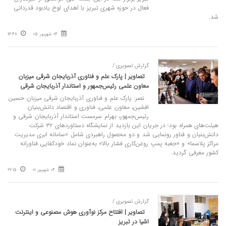
فعال در حوزه شهری تبریز با اهدای لوح یادبود قدردانی
شد.
04 شهریور 05
13:48
گزارش تصویری /
تصاویر | پارک علم و فناوری آذربایجان شرقی میزبان
معاون علمی رئیس‌جمهور و استاندار آذربایجان شرقی
نصر: پارک علم و فناوری آذربایجان شرقی میزبان حسین
افشین، معاون علمی، فناوری و اقتصاد دانش‌بنیان
رئیس‌جمهور، بهرام سرمست استاندار آذربایجان شرقی و
هیئت‌های همراه بود؛ در جریان این بازدید از نمایشگاه دستاوردهای ۳۲ شرکت
دانش‌بنیان و فناور رونمایی شد و دو محصول راهبردی شامل «سامانه ابری مدیریت
مراکز پلاسما» و «جعبه پمپ روغن‌کاری فشار بالا» به‌عنوان نماد خودکفایی فناورانه
کشور معرفی گردید.
04 شهریور 01
22:15
گزارش تصویری /
تصاویر | افتتاح مرکز نوآوری هوش مصنوعی و اینترنت
اشیا در تبریز