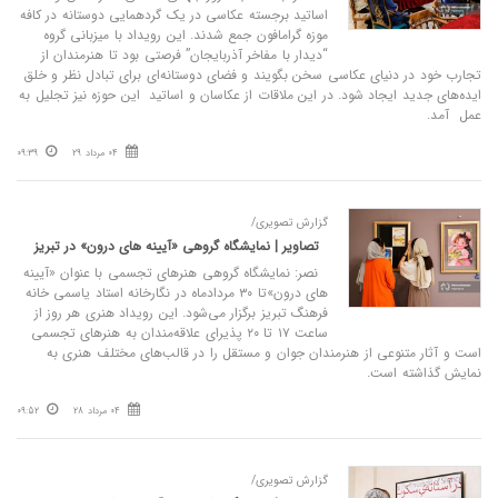
اساتید برجسته عکاسی در یک گردهمایی دوستانه در کافه
موزه گرامافون جمع شدند. این رویداد با میزبانی گروه
“دیدار با مفاخر آذربایجان” فرصتی بود تا هنرمندان از
تجارب خود در دنیای عکاسی سخن بگویند و فضای دوستانه‌ای برای تبادل نظر و خلق
ایده‌های جدید ایجاد شود. در این ملاقات از عکاسان و اساتید این حوزه نیز تجلیل به
عمل آمد.
04 مرداد 29
09:39
گزارش تصویری/
تصاویر | نمایشگاه گروهی «آیینه‌ های درون» در تبریز
نصر: نمایشگاه گروهی هنرهای تجسمی با عنوان «آیینه‌
های درون»تا ۳۰ مردادماه در نگارخانه استاد یاسمی خانه
فرهنگ تبریز برگزار می‌شود. این رویداد هنری هر روز از
ساعت ۱۷ تا ۲۰ پذیرای علاقه‌مندان به هنرهای تجسمی
است و آثار متنوعی از هنرمندان جوان و مستقل را در قالب‌های مختلف هنری به
نمایش گذاشته است.
04 مرداد 28
09:52
گزارش تصویری/