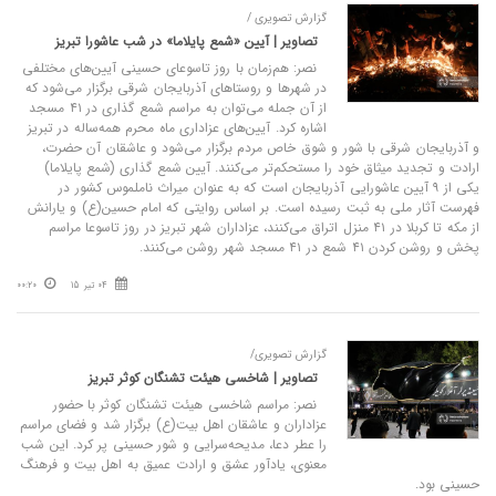
گزارش تصویری /
تصاویر | آیین «شمع پایلاما» در شب عاشورا تبریز
نصر: هم‌زمان با روز تاسوعای حسینی آیین‌های مختلفی
در شهرها و روستاهای آذربایجان شرقی برگزار می‌شود که
از آن جمله می‌توان به مراسم شمع گذاری در ۴۱ مسجد
اشاره کرد. آیین‌های عزاداری ماه محرم همه‌ساله در تبریز
و آذربایجان شرقی با شور و شوق خاص مردم برگزار می‌شود و عاشقان آن حضرت،
ارادت و تجدید میثاق خود را مستحکم‌تر می‌کنند. آیین شمع گذاری (شمع پایلاما)
یکی از ۹ آیین عاشورایی آذربایجان است که به عنوان میراث ناملموس کشور در
فهرست آثار ملی به ثبت رسیده است. بر اساس روایتی که امام حسین(ع) و یارانش
از مکه تا کربلا در ۴۱ منزل اتراق می‌کنند، عزاداران شهر تبریز در روز تاسوعا مراسم
پخش و روشن کردن ۴۱ شمع در ۴۱ مسجد شهر روشن می‌کنند.
04 تیر 15
00:20
گزارش تصویری/
تصاویر | شاخسی هیئت تشنگان کوثر تبریز
نصر: مراسم شاخسی هیئت تشنگان کوثر با حضور
عزاداران و عاشقان اهل بیت(ع) برگزار شد و فضای مراسم
را عطر دعا، مدیحه‌سرایی و شور حسینی پر کرد. این شب
معنوی، یادآور عشق و ارادت عمیق به اهل بیت و فرهنگ
حسینی بود.