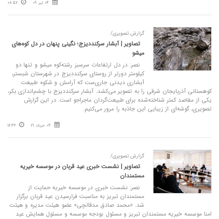
04 تیر 09
08:52
گزارش تصویری/
تصاویر | آبشار سرکنددیزج؛ نگینی پنهان در دل کوه‌های
میشو
نصر: در دل ارتفاعات سرسبز رشته‌کوه میشو و تنها دو
کیلومتر دورتر از روستای سرکنددیزج در شهرستان شبستر،
آبشاری دیدنی جاری‌ست که آرامش و شکوه طبیعت
کوهستانی آذربایجان شرقی را به تصویر می‌کشد. آبشار سرکنددیزج با چشم‌اندازی بکر،
یکی از مقاصد کمتر شناخته‌شده برای طبیعت‌گردان ماجراجو است. در این گزارش
تصویری، گوشه‌ای از زیبایی این جاذبه را مرور می‌کنیم.
04 خرداد 21
16:36
گزارش تصویری/
تصاویر | نشست خبری عید قربان در موسسه خیریه
مستمندان
نصر: نشست خبری در موسسه خیریه حمایت از
مستمندان تبریز به مناسبت فرارسیدن عید قربان برگزار
شد. «محمد صادق مدقالچی» عضو هیئت مدیره و هیئت
امنا موسسه خیریه مستمندان تبریز و مسئول بودجه موسسه و مسئول همایش عید