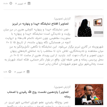
04 شهریور 19
20:20
گزارش تصویری/
تصاویر | افتتاح نمایشگاه «پیدا و پنهان» در تبریز
نصر: نمایشگاه «پیدا و پنهان» کاوشی هنری در مرز میان
رؤیت و نادیدگی است؛ نمایشگاه «پیدا و پنهان» با
محوریت مفاهیمی چون «حرف ناتمام قاب‌ها» و «روایت
آنچه در همسایگی نگاه پنهان مانده»، از تاریخ ۱۵ تا ۲۰
شهریورماه در گالری تبریز برگزار می‌شود. این نمایشگاه با نگاهی تأمل‌برانگیز به مرز
میان مشاهده و نادیده‌انگاری، تلاش دارد تا مخاطب را به تماشای لایه‌های پنهان
درون تصویر و ادراک دعوت کند. بازدید از این رویداد هنری از ساعت ۱۷ تا ۲۰ در
محل پردیس رسانه و هنر، طبقه اول، واقع در بلوار دکتر حسابی، فلکه استاد شهریار به
سمت رجائی‌شهر برای عموم شهروندان امکان‌ پذیر است.
04 شهریور 16
10:21
گزارش تصویری/
تصاویر | یازدهمین نشست روح‌ الله رشیدی با اصحاب
رسانه
نصر: روح‌الله رشیدی، عضو شورای اسلامی شهر تبریز، در
نشست خبری با حضور اصحاب رسانه به بیان دیدگاه‌ها،