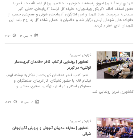
شهدای ارامنۀ تبریز امروز، پنجشنبه همزمان با هفتمین روز از ایام الله دهه فجر با
حضور اسقف اعظم «گریگور چیفتچیان» خلیفه کل ارامنۀ آذربایجان، «علی اکبر
سلمانی» سرپرست بنیاد شهید و امور ایثارگران آذربایجان شرقی و همچنین جمعی از
خانواده های شهدای ارمنی برگزار شد و حاضران با اهدای شاخه گل به روح بلند این
شهیدان ادای احترام کردند.
03 بهمن 18
14:50
گزارش تصویری/
تصاویر | رونمایی از کتاب فاخر «خاندان کبریت‌ساز
توکلی» در تبریز
نصر: کتاب فاخر «خاندان کبریت‌ساز توکلی» نوشته ایوب
نیکنام لاله با حضور نخبگان، کارآفرینان، صنعتگران و
مسئولان استانی در اتاق بازرگانی، صنایع، معادن و
کشاورزی تبریز رونمایی شد.
03 بهمن 18
08:35
گزارش تصویری/
تصاویر | معارفه مدیرکل آموزش و پرورش آذربایجان
شرقی