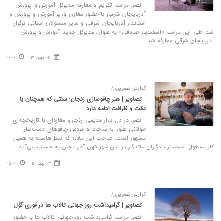
نصر: مراسم تکریم و معارفه مدیرکل آموزش و پرورش
آذربایجان شرقی با حضور معاون وزیر آموزش و پرورش و
استاندار آذربایجان شرقی و سایر مسئولان استانی برگزار
شد. طی این مراسم «اسفندیار صادقی» به عنوان مدیرکل جدید آموزش و پرورش
آذربایجان شرقی معارفه شد.
03 بهمن 17
10:06
گزارش تصویری/
تصاویر | هنر چاقوسازی زنجان؛ سنتی که همچنان با
دقت و ظرافت ادامه دارد
نصر: در دل بازار قدیمی زنجان، مغازه‌ای با تاریخچه‌ای
طولانی هنوز به ساخت و فروش چاقوهای دست‌ساز
مشهور است. صاحب این مغازه که نسل‌هاست به همین
کار مشغول است، از یادگاران ماندگار در این شهر کهن آذربایجان به حساب می‌آید.
03 بهمن 16
15:02
گزارش تصویری/
تصاویر | گرامیداشت روز جهانی تالاب‌ ها در قوری گؤل
نصر: مراسم گرامی‌داشت روز جهانی تالاب‌ ها با حضور