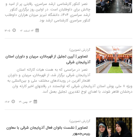
نصر: کنکور کارشناسی ارشد سراسری، رقابتی پر از امید و
چالش برای داوطلبان است. در اولین روز برگزاری کنکور
ارشد سراسری ۱۴۰۴، دانشگاه تبریز میزبان هزاران داوطلب
کنکور سراسری کارشناسی ارشد بود.
03 اسفند 02
13:05
گزارش تصویری/
تصاویر | آیین تجلیل از قهرمانان، مربیان و داوران استان
آذربایجان شرقی
نصر: در مراسمی که به همت هیات کاراته استان
آذربایجان شرقی برگزار شد، از قهرمانان، مربیان و داوران
افتخار آفرین در رویدادهای مختلف ملی و بین‌المللی به
ویژه ۸ ملی پوش استان آذربایجان شرقی که توانستند در رقابتهای اخیر کارته وان
درخشان ظاهر شوند، با اهدای لوح تقدیری تجلیل بعمل آمد.
03 بهمن 29
09:12
گزارش تصویری/
تصاویر | نشست بانوان فعال آذربایجان شرقی با معاون
رییس‌جمهور