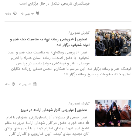
فرهنگسرای تاریخی نیکدل در حال برگزاری است.
03 بهمن 25
07:57
گزارش تصویری/
تصاویر | «دورهمی رسانه‌ ای» به مناسبت دهه فجر و
اعیاد شعبانیه برگزار شد
نصر: «دورهمی رسانه‌ای» به مناسبت دهه فجر و اعیاد
شعبانیه با حضور اصحاب رسانه استان همراه با اجرای
موسیقی، طنز و قرعه‌کشی جوایز نفیس در پردیس
فرهنگ، هنر و رسانه برگزار شد. این مراسم با همکاری انجمن صنفی روزنامه نگاران
استان، خانه مطبوعات و بسیج رسانه برگزار شد.
03 بهمن 21
09:18
گزارش تصویری/
تصاویر | غبارروبی گلزار شهدای ارامنه در تبریز
نصر: جمعی از مسئولان آذربایجان‌شرقی همزمان با ایام
الله دهه فجر با حضور در گلزار شهدای ارامنۀ تبریز به مقام
شامخ این شهیدان ادای احترام کرده و با آرمان های والای
آنان تجدید میثاق کردند. آیین غبارروبی و گلباران گلزار