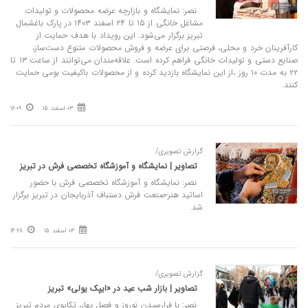
نصر: نمایشگاه و بازارچه عرضه محصولات و تولیدات
مشاغل خانگی از ۱۵ تا ۲۴ اسفند ۱۴۰۳ در پارک باغشمال
تبریز برگزار می‌شود. این رویداد با هدف حمایت از
کارآفرینان خرد و محلی، فرصتی برای عرضه و فروش محصولات متنوع دست‌ساز،
صنایع دستی و تولیدات خانگی فراهم کرده است. علاقه‌مندان می‌توانند از ساعت ۱۳ تا
۲۲ به مدت ۱۰ روز ،از این نمایشگاه بازدید کرده و از محصولات باکیفیت بومی حمایت
کنند.
03 اسفند 15
16:09
گزارش تصویری/
تصاویر | نمایشگاه و آموزشگاه تخصصی فرش در تبریز
نصر: نمایشگاه و آموزشگاه تخصصی فرش با حضور
اساتید هنر-صنعت فرش دستباف آذربایجان در تبریز برگزار
شد.
03 اسفند 15
14:28
گزارش تصویری/
تصاویر | بازار شب عید در «ایپک یولی» تبریز
نصر: با فرارسیدن نوروز و فصل بهار، تکاپوی مردم تبریز