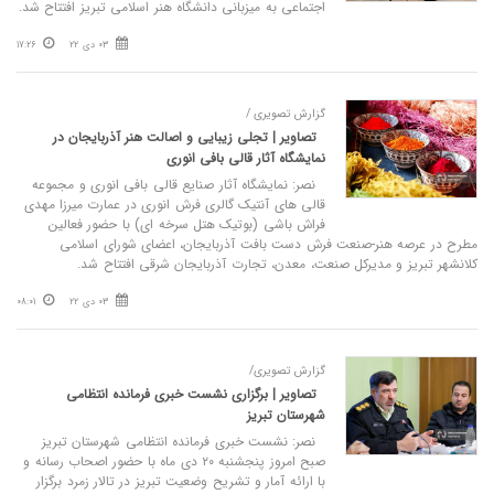
اجتماعی به میزبانی دانشگاه هنر اسلامی تبریز افتتاح شد.
03 دی 22
17:26
گزارش تصویری /
تصاویر | تجلی زیبایی و اصالت هنر آذربایجان در
نمایشگاه آثار قالی بافی انوری
نصر: نمایشگاه آثار صنایع قالی بافی انوری و مجموعه
قالی های آنتیک گالری فرش انوری در عمارت میرزا مهدی
فراش باشی (بوتیک هتل سرخه ای) با حضور فعالین
مطرح در عرصه هنر-صنعت فرش دست بافت آذربایجان، اعضای شورای اسلامی
کلانشهر تبریز و مدیرکل صنعت، معدن، تجارت آذربایجان شرقی افتتاح شد.
03 دی 22
08:01
گزارش تصویری/
تصاویر | برگزاری نشست خبری فرمانده انتظامی
شهرستان تبریز
نصر: نشست خبری فرمانده انتظامی شهرستان تبریز
صبح امروز پنجشنبه ٢٠ دی ماه با حضور اصحاب رسانه و
با ارائه آمار و تشریح وضعیت تبریز در تالار زمرد برگزار