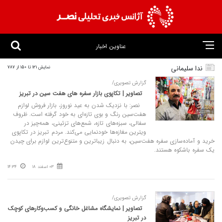
عناوین اخبار
ندا سلیمانی
نمایش 121 تا 150 از 787
گزارش تصویری/
تصاویر | تکاپوی بازار سفره‌ های هفت‌ سین در تبریز
نصر: با نزدیک شدن به عید نوروز، بازار فروش لوازم
هفت‌سین رنگ و بوی تازه‌ای به خود گرفته است. ظروف
سفالی، سبزه‌های تازه، شمع‌های تزئینی، همه‌چیز در
ویترین مغازه‌ها خودنمایی می‌کند. مردم تبریز در تکاپوی
خرید و آماده‌سازی سفره هفت‌سین، به دنبال زیباترین و متنوع‌ترین لوازم برای چیدن
یک سفره باشکوه هستند.
03 اسفند 18
14:34
گزارش تصویری/
تصاویر | نمایشگاه مشاغل خانگی و کسب‌وکارهای کوچک
در تبریز