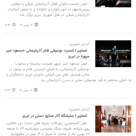
نصر: نشست بانوان فعال آذربایجان شرقی با معاون
رییس‌جمهور در امور بانوان و خانواده و با حضور استاندار
آذربایجان شرقی در هتل شهریار تبریز برگزار شد.
03 بهمن 28
08:29
گزارش تصویری/
تصاویر | کنسرت موسیقی فاخر آذربایجانی «مسعود امیر
سپهر» در تبریز
نصر: مسعود امیر سپهر، هنرمند برجسته و محبوب
موسیقی آذربایجانی، با اجرای کنسرتی فاخر و پرشور در
سالن همایش های بین المللی خاوران تبریز تماشاگران را
به دنیای منحصر به فرد موسیقی سنتی و مدرن آذربایجان برد.
03 بهمن 26
12:34
گزارش تصویری/
تصاویر | نمایشگاه آثار صنایع دستی در تبریز
نصر: اکسسوری، زیورالات پارچه های دست دوز ،نقاشی
روی شیشه، ظروف سنگ مصنوعی چهارشنبه ۲۴ تا جمعه
۲۶ بهمن ماه از ساعت ۱۰ صبح تا ۱۹ عصر در مقصودیه،