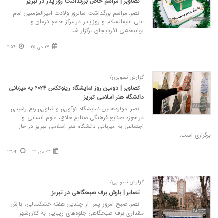
تصاویر | مراسم خاص بزرگداشت روز پدر در تبریز
نصر: مراسم بزرگداشت سالروز ولادت امیرالمومنین امام
علی علیه‌السلام و روز پدر در مرکز جامع درمان و
توانبخشی آذربایجان برگزار شد.
03 دی 25
11:54
گزارش تصویری/
تصاویر | دومین روز نمایشگاه رینوتکس ۲۰۲۴ به میزبانی
دانشگاه هنر اسلامی تبریز
نصر: دوازدهمین نمایشگاه نوآوری و فناوری ربع رشیدی
در حوزه صنایع فرهنگی،صنایع خلاق، علوم انسانی و
اجتماعی به میزبانی دانشگاه هنر اسلامی تبریز در حال
برگزاری است.
03 دی 23
23:04
گزارش تصویری/
تصایر | بارش برف صبحگاهی در تبریز
نصر: صبح امروز پس از چندین هفته خشکسالی، بارش
مقداری برف صبحگاهی جلوه‌های زیبایی به کلان‌شهر