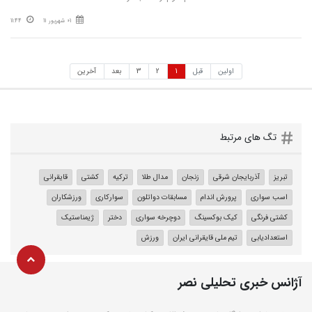
01 شهریور 11
11:44
اولین
قبل
1
2
3
بعد
آخرین
تگ های مرتبط
تبریز
آذربایجان شرقی
زنجان
مدال طلا
ترکیه
کشتی
قایقرانی
اسب سواری
پرورش اندام
مسابقات دواتلون
سوارکاری
ورزشکاران
کشتی فرنگی
کیک بوکسینگ
دوچرخه سواری
دختر
ژیمناستیک
استعدادیابی
تیم ملی قایقرانی ایران
ورزش
آژانس خبری تحلیلی نصر