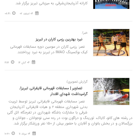
کاراته آذربایجان‌شرقی به میزبانی تبریز برگزار شد.
04 اسفند 02
08:41
خبر/
نبرد بهترین رزمی کاران در تبریز
نصر: رزمی کاران در سومین دوره مسابقات قهرمانی
کیک بوکسینگ IMAO در تبریز به نبرد پرداختند.
04 آبان 16
21:12
گزارش تصویری/
تصاویر | مسابقات قهرمانی قایقرانی تبریز/
گرامیداشت شهدای اقتدار
نصر: مسابقات قهرمانی قایقرانی تبریز توسط تربیت
بدنی شهرداری منطقه ۲ و هیات قایقرانی آذربایجان
شرقی با مشارکت باشگاه شهرداری در تفرجگاه ائل گلی
در رشته های کانو، کایاک، تورینگ و دراگون بوت در رده سنی نوجوانان ، جوانان و
بزرگسالان و در بخش بانوان و آقایان با حضور بیش از ۱۵۰ نفر ورزشکار برگزار شد.
04 مرداد 11
10:20