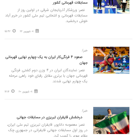
مسابقات قهرمانی کشور
نصر: ورزشکار آذربایجان شرقی در اولین روز از
مسابقات قهرمانی و انتخابی تیم ملی کشور در خرم آباد
خوش درخشید.
01 شهریور 22
15:42
خبر/
صعود ۴ فرنگی‌کار ایران به یک چهارم نهایی قهرمانی
جهان
نصر: نمایندگان ایران در ۴ وزن دوم کشتی فرنگی
قهرمانی جهان با برتری مقابل رقبای خود راهی مرحله
یک چهارم نهایی شدند.
01 شهریور 20
17:16
خبر/
درخشش قایقران تبریزی در مسابقات جهانی
نصر: معصومه داناپور، قایقران تبریزی تیم ملی ایران،
در روز اول مسابقات جهانی قایقرانی در جمهوری چک
مقام سوم را کسب کرد.