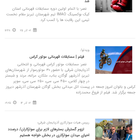
شد
نصر؛ با اتمام اولین دوره مسابقات قهرمانی استان
کیک بوکسینگ IMAO تیم شهرستان تبریز مقام نخست
تیمی این رقابت ها را کسب کرد.
02 آذر 25
16:48
ویدئو/
فیلم | مسابقات قهرمانی موتور کراس
نصر: مسابقات موتور کراس قهرمانی و انتخابی
آذربایجان شرقی با حضور ۳۰ موتورسوار از شهرستان‌های
تبریز، آذرشهر، گوگان، بناب، ملکان، مراغه، مرند و شبستر
در چهار کلاس، ۴۵۰ سی سی، ۲۵۰ سی سی، سوپر
کراس و بانوان امروز جمعه در پیست ائل میدانی بخش گوگان شهرستان آذرشهر دیروز
جمعه برگزار شد. فیلم از فروغ محمدزاده
02 آذر 14
09:25
رییس هیات سوارکاری آذربایجان شرقی؛
لزوم گسترش بسترهای لازم برای سوارکاران/ درصدد
احیای میدان سوارکاری در بخش خواجه هستیم