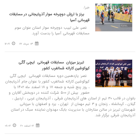
خبر/
برنز با ارزش دوچرخه سوار آذربایجانی در مسابقات
قهرمانی آسیا
نصر، علی لبیب دوچرخه سوار استان عنوان سوم
مسابقات قهرمانی آسیا را بدست آورد.
03 خرداد 22
12:09
تبریز میزبان مسابقات قهرمانی ایچی گگی
کیوکوشین کاراته شمالغرب کشور
نصر: یازدهمین دوره مسابقات قهرمانی ایچی گگی
کیوکوشین کاراته شمالغرب کشور با عنوان جام آذربایجان
، روز پنج شنبه و جمعه ۱۷ و ۱۸ اسفند ماه ۱۴۰۲ با
حضور بیش از ۵۰۰ شرکت کننده در دوبخش آقایان و
بانوان در قالب ۳۰ تیم از استان های آذربایجان شرقی ، آذربایجان غربی ، اردبیل ،
گیلان ، کرمانشاه ، زنجان و ۳ تیم مهمان از تهران ، یزد و اصفهان با میزبانی
شهرستان تبریز در سالن ستارخان با مدیریت بابک مهدوان نماینده سبک در استان
آذربایجان شرقی برگزار شد.
02 اسفند 20
08:02