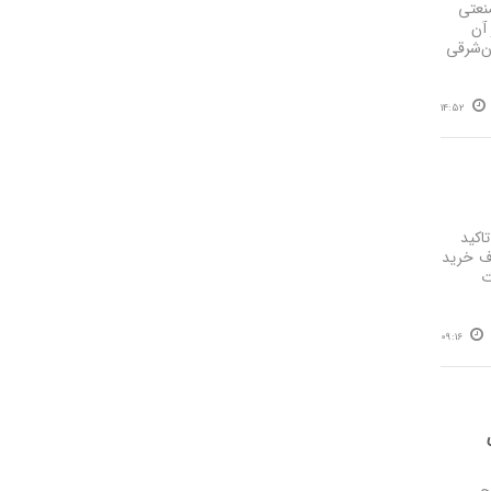
نعتی
آن
ن‌شرقی
14:52
اکید
ام آن صرف خرید
ت
09:16