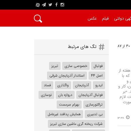
A
هی دولتی
فیلم
عکس
تگ های مرتبط
فوتبال
خصوصی سازی
تبریز
هفته از
که با
اصل 44
استاندار آذربایجان شرقی
 و
ایدرو
آذربایجان
واگذاری
فساد
، کار و
▫️بر
فوتبال آذربایجان
دروازه بان
نوسازی
ت لازم
صورت
تراکتورسازی
بهرام سرمست
بی تدبیری
همایش پدافند غیرعامل
13:38
شرکت ریخته گری ماشین سازی تبریز