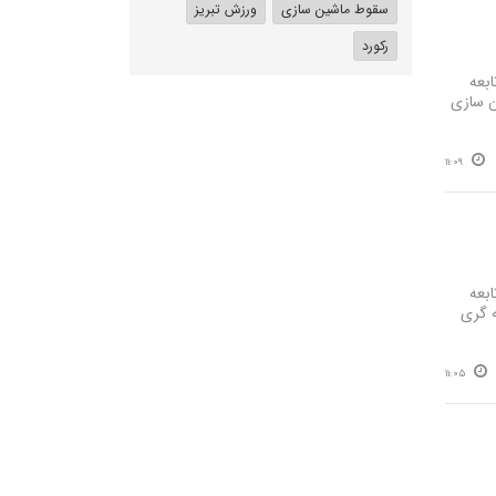
سقوط ماشین سازی
ورزش تبریز
رکورد
بعه
ن سازی
11:09
بعه
‌ گری
11:05