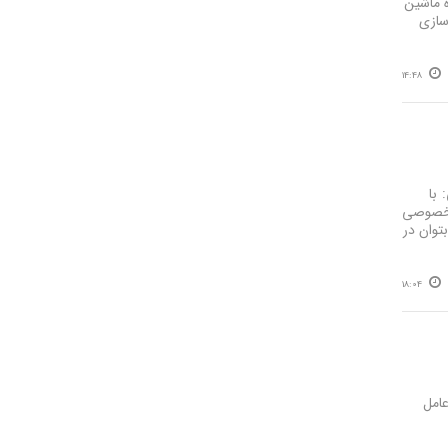
ه ماشین
سازی
14:48
 با
خش خصوصی
ل به تعویق افتاد تا بتوان در
18:04
امل