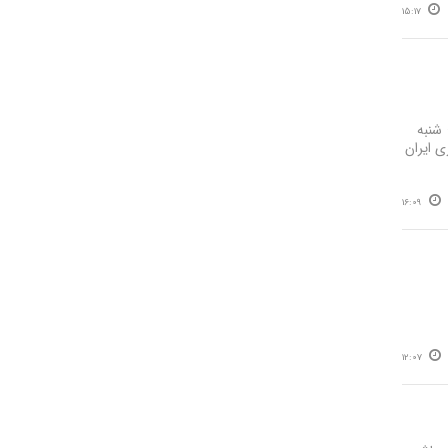
15:17
شنبه
زی ایران
16:09
12:07