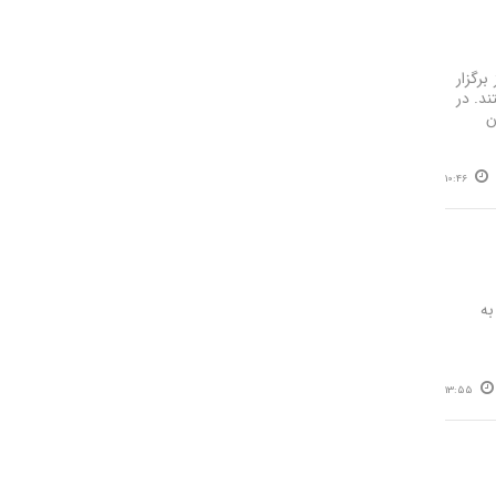
تبریز برگزار
اختند. در
زمون
10:46
 به
13:55