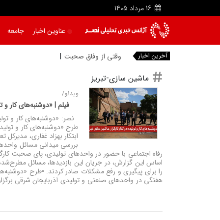
16
مرداد
1405
عناوین اخبار
جامعه
آخرین اخبار
وقتی از وفاق صحبت می‌کنم، منظورم م
|
ماشین سازی-تبریز
ویدئو/
فیلم | «دوشنبه‌های کار و ت
نصر: «دوشنبه‌های کار و تولید
طرح «دوشنبه‌های کار و تولید
ابتکار بهزاد غفاری، مدیرکل ت
بررسی میدانی مسائل واحدهای 
رفاه اجتماعی با حضور در واحدهای تولیدی، پای صحبت کارگرا
اساس این گزارش، در جریان این بازدیدها، مسائل مطرح‌شده 
را برای پیگیری و رفع مشکلات صادر کردند. ▫️طرح «دوشنبه‌ها
هفتگی در واحدهای صنعتی و تولیدی آذربایجان شرقی برگزار