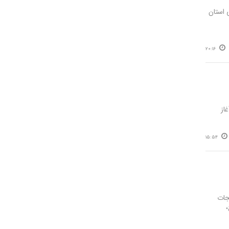
 استان
20:16
از
15:54
جات
،