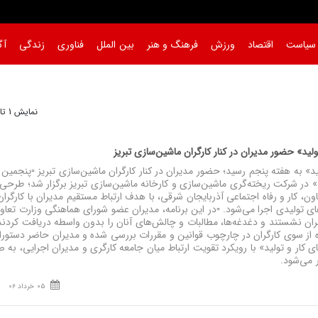
سیاست
اقتصاد
ورزش
فرهنگ و هنر
بین الملل
فناوری
زندگی
آگ
نمایش 1 تا 30 از 87
ولید» حضور مدیران در کنار کارگران ماشین‌سازی تبریز
» به هفته پنجم رسید؛ حضور مدیران در کنار کارگران ماشین‌سازی تبریز ▫️پنجمین 
» در شرکت ریخته‌گری ماشین‌سازی و کارخانه ماشین‌سازی تبریز برگزار شد؛ طرحی 
عاون، کار و رفاه اجتماعی آذربایجان شرقی، با هدف ارتباط مستقیم مدیران با کارگران
تولیدی اجرا می‌شود. ▫️در این برنامه، مدیران عضو شورای هماهنگی وزارت تعاون
ن نشستند و دغدغه‌ها، مطالبات و چالش‌های آنان را بدون واسطه دریافت کردند. 
از سوی کارگران در چارچوب قوانین و مقررات بررسی شده و مدیران حاضر دستورا
ی کار و تولید» با رویکرد تقویت ارتباط میان جامعه کارگری و مدیران اجرایی، به 
 می‌شود.
05 خرداد 06