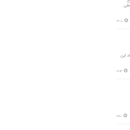
ج
یطی
22:01
د این
21:13
11:40