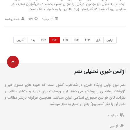
ثبت‌نام؛ به تازگی نیز موضوع دیگری با عنوان عدم ثبت‌نام دانش‌آموزان ضعیف در
مدارس پررنگ شده که گلایه‌های زیاد والدین را به همراه داشته است.
04 مرداد 19
11:39
خبرگزاری ایسنا
اولین
قبل
663
664
665
666
667
بعد
آخرین
آژانس خبری تحلیلی نصر
نصر نیوز اولین پایگاه خبری در شمالغرب کشور است که حوزه های متنوع خبر و
گزارشات رسانه ی را پوشش می دهد، این وبسایت برای تولید و انتشار مطالب و
نظرات، تابع قوانین جمهوری اسلامی ایران میباشد. همچنین هرگونه بازنشر مطالب و
اخبار آن با ذکر "نصرنیوز" بعنوان منبع بلامانع میباشد.
درباره ما
قوانین