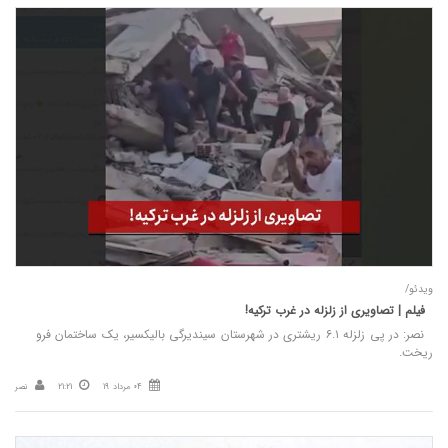
ویدئو/
فیلم | تصاویری از زلزله در غرب ترکیه!
نصر: در پی زلزله ۶.۱ ریشتری در شهرستان سیندیرگی بالیکسیر، یک ساختمان فرو
ریخت.
04 مرداد 19
21:21
نصر