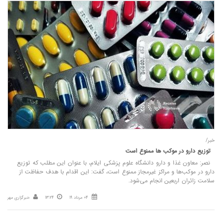
خبر/
توزیع دارو در موکب‌ ها ممنوع است
نصر: معاون غذا و دارو دانشگاه علوم پزشکی ایلام، با عنوان این مطلب که توزیع
دارو در موکب‌ها و مراکز غیرمجاز ممنوع است، گفت: این اقدام با هدف حفاظت از
سلامت زائران اربعین انجام می‌شود.
04 مرداد 19
13:24
خبرگزاری مهر