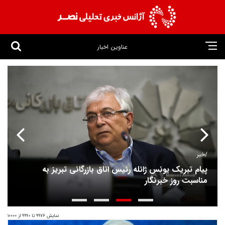
عناوین اخبار
خبر/
پیام تبریک یونس ژائله رئیس اتاق بازرگانی تبریز به
مناسبت روز خبرنگار
نمایش 9976 تا 9990 از 10000