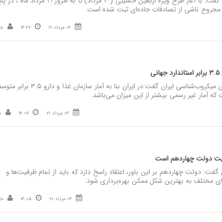
نصر: رئیس پلیس راهور فراجا گفت: با آغاز طرح ویژه اربعین حسینی ( ۴ مرداد) تا به
04 مرداد 21
14:27
خب
ی
نصر: عضو هیئت مدیره انجمن میکروب‌شناسی ایران گفت:در ایران بنا به آمار س
 که آمار غیر رسمی بیشتر از این میزان می‌باشد.
04 مرداد 21
14:07
خ
لویت دولت چهاردهم است
فت: دولت چهاردهم بر این باور، اعتقاد راسخ دارد که باید از تمام ظرفیت‌ها و
های مختلف به بهترین شکل ممکن بهره‌برداری شود.
04 مرداد 21
14:05
خب