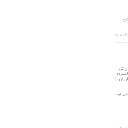
13:41
صدورگواهینامه موتورسیکلت برای
وع
زنان؛ در آینده نزدیک/ تردد بانوان
با موتور به‌ صرفه‌تر است
رگزاری ایرنا
13:31
وزیر کشور: خدشه به همبستگی
ملی گناهی نابخشودنی است
13:27
ن کرد:
مجلس با سازوکار ضبط اموال و
گسترده
دارایی‌های عاملان جنایات
ن آن را
بین‌المللی موافقت کرد
گزاری ایسنا
13:19
فراخوان هفتمین جشنواره سراسری
تئاترخیابانی و فضای باز " تبریزیم
"
13:17