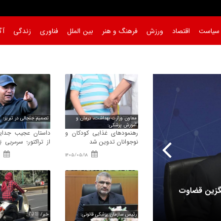
سیاست
اقتصاد
ورزش
فرهنگ و هنر
بین الملل
فناوری
زندگی
آگ
معاون وزارت بهداشت، درمان و
تصمیم جنجالی در تبریز؛
آموزش پزشکی:
رهنمودهای غذایی کودکان و
داستان عجیب جدای
نوجوانان تدوین شد
از تراکتور؛ سرمربی ب
تصمیم مدیران باشگاه
1405/05/18
معاون وزارت بهداشت، درمان و آموزش پزشکی:
یگزین قضاوت
رهنمودهای غذایی کودکان و نوجوانان تدوی
رئیس سازمان پزشکی قانونی:
خبر/