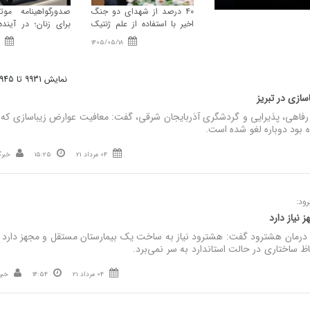
۴۰ درصد از شهدای دو جنگ
صدورگواهینامه موت
اخیر با استفاده از علم ژنتیک
برای زنان؛ در آیند
شناسایی شدند/ ۳۵۱۹ شهید
تردد بانوان با مو
1405/05/18
جنگ رمضان
صرفه‌تر است
نمایش 9931 تا 9945 از 10000
سازی در تبریز
هی، پذیرایی و گردشگری آذربایجان‌ شرقی، گفت: معافیت عوارض زیباسازی که 
 بود دوباره لغو شده است.
04 مرداد 21
15:25
خبرگ
ود:
 نیاز دارد
مان هشترود گفت: هشترود نیاز به ساخت یک بیمارستان مستقل و مجهز دارد چ
ظ ساختاری در حالت استاندارد به سر نمی‌برد.
04 مرداد 21
14:54
خبر