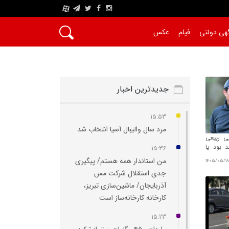
A
هی دولتی
فیلم
عکس
جدیدترین اخبار
15:53
مرد سال والیبال آسیا انتخاب شد
ی ربیعی
َد بود یا
15:36
؟
من استاندار همه هستم/ پیگیری
1405/05/18
جدی استقلال شرکت مس
سخنگوی وزارت آموزش و پرورش مطرح کرد:
آذربایجان/ ماشین‌سازی تبریز،
کارخانه کارخانه‌ساز است
ن شد
دانش‌آموزان تا ۱۴۳۲
15:23