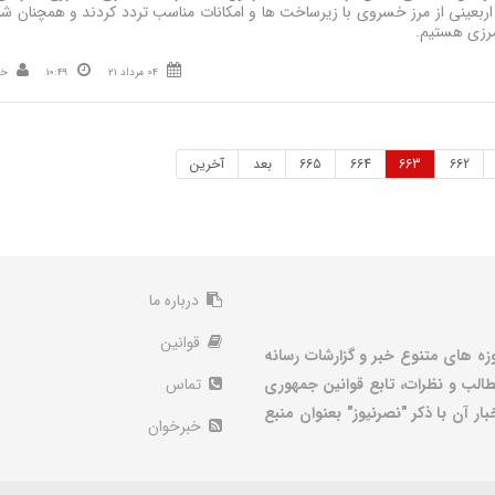
وع ۶۶۹ هزار و ۶۴۶ زائر اربعینی از مرز خسروی با زیرساخت ها و امکانات مناسب تردد کردند و همچنان ش
 مرزی هستیم.
04 مرداد 21
10:49
خب
662
663
664
665
بعد
آخرین
درباره ما
قوانین
زه های متنوع خبر و گزارشات رسانه
الب و نظرات، تابع قوانین جمهوری
تماس
ر آن با ذکر "نصرنیوز" بعنوان منبع
خبرخوان