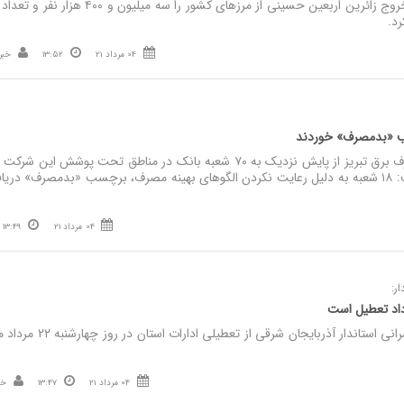
نصر: وزیر کشور آخرین آمار خروج زائرین اربعین حسینی از مرزهای کشور را سه میلیون و ۴۰۰ ه
رد.
04 مرداد 21
13:52
خبر
نصر: مدیر دفتر مدیریت مصرف برق تبریز از پایش نزدیک به ۷۰ شعبه بانک در مناطق تحت پوشش این شرک
ساعات غیراداری خبر داد و گفت: ۱۸ شعبه به دلیل رعایت نکردن الگوهای بهینه مصرف، برچسب «بدمصرف» در
04 مرداد 21
13:49
ر:
نصر: معاون هماهنگی امور عمرانی استاندار آذربایجان شرقی از تعطیلی ادارات استان در رو
04 مرداد 21
13:47
خب