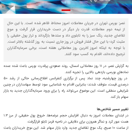
نصر: بورس تهران در جریان معاملات امروز محتاط ظاهر شده است. با این حال
از نیمه دوم معاملات، قدرت بار دیگر در دست خریداران قرار گرفت و موج
تقاضای جدید، رنگ سبز را به تابلوی داد و ستدها بازگرداند و تراز پول حقیقی را
مثبت کرد؛ با این حال فشار فروش در روز جاری نسبت به روز گذشته بالاتر است.
با توجه به اینکه امروز آخرین روز معاملاتی هفته است، برخی سرمایه‌گذاران
ترجیح داده‌اند، اقدام به کسب سود کنند.
به گزارش نصر، در ۱۱ روز معاملاتی امسال، روند صعودی پرقدرت بورس باعث شده عمده
نمادهای بورسی بازدهی بالایی را تجربه کنند.
در روز چهارشنبه، چند نماد پس از برگزاری کنفرانس اطلاع‌رسانی حاکی از رشد ۵۰
درصدی قیمت، متوقف شدند؛ بنابراین اقدام به شناسایی سود توسط سهامداران در چنین
شرایطی منطقی است. این موضوع می‌تواند راه را برای ورود سرمایه‌گذاران جدید به بازار
سهام باز کند.
تغییر مسیر شاخص‌ها
در ابتدای معاملات امروز به دنبال افزایش حجم عرضه‌ها، خروج پول حقیقی از مرز ۱.۳
همت عبور کرد‌ و نماگر هم‌وزن برای دقایقی در ناحیه قرمز تابلو قرارگرفت.
از ساعت ۱۰ صبح، یک موج تقاضای جدید وارد بازار سهام شد. این موج خریداران باعث