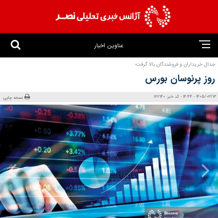
عناوین اخبار
جدال خریداران و فروشندگان بالا گرفت؛
روز پرنوسان بورس
1405/03/13 - 14:44 - کد خبر: 162140
نسخه چاپی