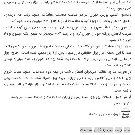
شد سرخ‌پوشی نمادها از ۶۳ درصد به ۴۸ درصد کاهش یابد و میزان خروج پول حقیقی
کمی بهبود پیدا کند.
دماسنج اصلی بورس تهران در دو ساعت نخست معاملات امروز، رشد ۰.۳ درصدی،
معادل ۱۳ هزار واحد را تجربه کرد و توانست از نیمه کانال ۴.۳ میلیون واحد عبور کند.
از سوی دیگر، نماگر هم‌وزن هرچند برای دقایقی در محدوده منفی جای گرفت، اما به
سرعت کاهش روزانه خود را جبران کرد و با رشد ۰.۰۴ درصدی به سطح یک میلیون و ۱۶۱
هزار واحد رسید.
میزان ارزش معاملات خرد در ۱۲۰ دقیقه ابتدای معاملات امروز، ۱۸ هزار میلیارد تومان ثبت
شد. تا این لحظه، تراز پول حقیقی بازار سهام پس از ۹ روز منفی شده است. خروج پول
در دقایق ابتدایی بازار بیش از ۱.۳ همت ثبت شده بود که اکنون به ۸۵۰ میلیارد تومان
کاهش یافته است.
در صورت تداوم تقاضا، می‌توان انتظار داشت در نیمه دوم معاملات امروز، شتاب خروج
پول تا حد بالایی کاهش یابد و حتی بازار با ورود پول همراه شود. در حال حاضر، ارزش
صف‌های خرید نزدیک به ۱۹ همت است که نسبت به ابتدای بازار افزایش قابل توجهی
داشته است.
گزارش کامل معاملات روز چهارشنبه پس از پایان ساعت داد و ستدها منتشر می‌شود.
انتهای پیام/
روزنامه دنیای اقتصاد
بورس
نوسان
سرمایه گذاری
معاملات