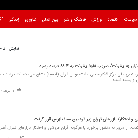
سیاست
اقتصاد
ورزش
فرهنگ و هنر
بین الملل
فناوری
زندگی
آگ
نمایش 1 تا 30 از 1829
اینترنت/ ضریب نفوذ اینترنت به ۸۹.۳ درصد رسید
سنجی ملی مرکز افکارسنجی دانشجویان ایران (ایسپا) نشان می‌دهد که درآمد بی
ی وابسته است.
05 مرداد 11
 بازارهای تهران زیر ذره بین ۱۰۰۰ بازرس قرار گرفت
 از امروز به منظور برخورد با هرگونه گران فروشی و احتکار بازار‌های تهران آغاز