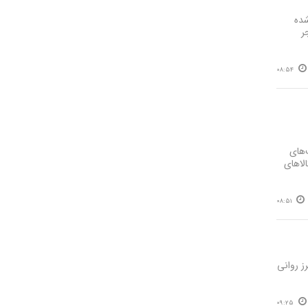
عتبر Resources Policy منتشر شده
ر
08:54
‌های
الاهای
08:51
ز روانی
09:25