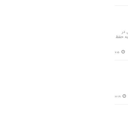
تلال در
 به حفظ
11:15
22:41