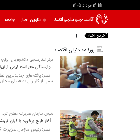
16
مرداد
1405
عناوین اخبار
جامعه
آخرین اخبار
بقائی: پیش از آن
|
روزنامه دنیای اقتصاد
مرکز افکارسنجی دانشجویان ایران؛
وابستگی معیشت نیمی از ایرانیان به 
نصر: یافته‌های جدیدترین نظر
نیمی از کاربران به فضای مجاز
رئیس سازمان تعزیرات مطرح کرد:
آغاز طرح برخورد با گران فروشی و احتکار/
نصر: رئیس سازمان تعزیرات گفت: