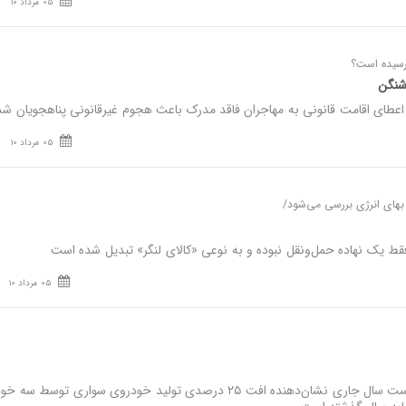
05 مرداد 10
رسیده است؟
 شنگن
عطای اقامت قانونی به مهاجران فاقد مدرک باعث هجوم غیرقانونی پناهجویان شد
05 مرداد 10
ای انرژی بررسی می‌شود/
فقط یک نهاده حمل‌ونقل نبوده و به نوعی «کالای لنگر» تبدیل شده است
05 مرداد 10
نصر: آمار تولید چهارماهه نخست سال جاری نشان‌دهنده افت ۲۵ درصدی تولید خودروی سواری توسط