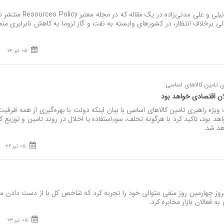
نصر: محبوبه داودی، مسعود نیلی و علی مدنی‌زاده در یک مقاله که در مجله م
ی برخلاف انتظار، در کشورهای وابسته به نفت و گاز لزوما به کاهش نابرابری منج
05 تیر 24
 تامین کالاهای اساسی:
لان اقتصادی خواهد بود
ه راهبری تامین کالاهای اساسی با بیان اینکه دولت با بهره‌گیری از همه ظرفیت
هد بود، تاکید کرد با هرگونه تخلف، سوءاستفاده یا اخلال در روند تامین و توزیع ک
هد شد.
05 تیر 24
ز چهارمین روز منفی متوالی خود را تجربه کرد که شاخص کل با از دست دادن مر
05 تیر 23