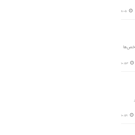
11:05
اخص‌ها
10:53
10:59