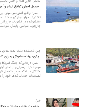
ارزیابی «فارن افرز» و «فارن پالیس
فرمول احیای توافق ایران و آم
نصر: توافق آتش‌بس میان ایران و
تشدید بحران جلوگیری کند، خیلی
منتشرشده در نشریات فارن‌افرز
چارچوب سیاسی پایدار، نتوانست
چین ۱.۵میلیارد بشکه نفت معادل بیش از ۱۰۰روز واردات این کشور در اختیار دارد
پکن؛ برنده خاموش بحران ن
نصر: درحالی‌که جنگ آمریکا با 
مواجه کرد، بسیاری از تحلیلگرا
اختلال در تنگه هرمز متحمل شود.
تصمیمات حساب‌شده، خود را به 
خبر/
حکم پدر فاطمه سلطانی، دختر ۱۸ ساله اسلامشهری صادر 