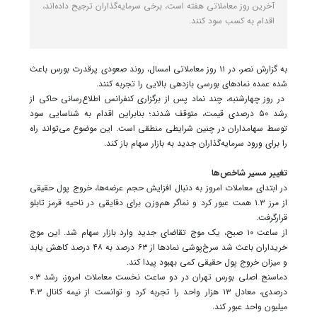
آخرین روز معاملاتی هفته است، برخی سرمایه‌گذاران ترجیح داده‌اند،
اقدام به کسب سود کنند.
به گزارش نصر، در ۱۱ روز معاملاتی امسال، روند صعودی پرقدرت بورس باعث
شده عمده نمادهای بورسی بازدهی بالایی را تجربه کنند.
در روز چهارشنبه، چند نماد پس از برگزاری کنفرانس اطلاع‌رسانی حاکی از
رشد ۵۰ درصدی قیمت، متوقف شدند؛ بنابراین اقدام به شناسایی سود
توسط سهامداران در چنین شرایطی منطقی است. این موضوع می‌تواند راه
را برای ورود سرمایه‌گذاران جدید به بازار سهام باز کند.
تغییر مسیر شاخص‌ها
در ابتدای معاملات امروز به دنبال افزایش حجم عرضه‌ها، خروج پول حقیقی
از مرز ۱.۳ همت عبور کرد‌ و نماگر هم‌وزن برای دقایقی در ناحیه قرمز تابلو
قرارگرفت.
از ساعت ۱۰ صبح، یک موج تقاضای جدید وارد بازار سهام شد. این موج
خریداران باعث شد سرخ‌پوشی نمادها از ۶۳ درصد به ۴۸ درصد کاهش یابد
و میزان خروج پول حقیقی کمی بهبود پیدا کند.
دماسنج اصلی بورس تهران در دو ساعت نخست معاملات امروز، رشد ۰.۳
درصدی، معادل ۱۳ هزار واحد را تجربه کرد و توانست از نیمه کانال ۴.۳
میلیون واحد عبور کند.