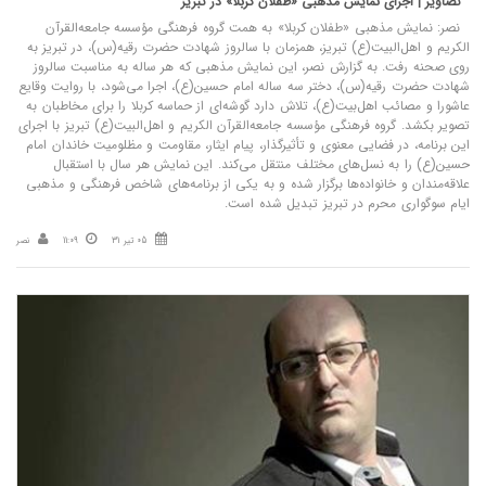
تصاویر | اجرای نمایش مذهبی «طفلان کربلا» در تبریز
نصر: نمایش مذهبی «طفلان کربلا» به همت گروه فرهنگی مؤسسه جامعه‌القرآن
الکریم و اهل‌البیت(ع) تبریز، همزمان با سالروز شهادت حضرت رقیه(س)، در تبریز به
روی صحنه رفت. به گزارش نصر، این نمایش مذهبی که هر ساله به مناسبت سالروز
شهادت حضرت رقیه(س)، دختر سه ساله امام حسین(ع)، اجرا می‌شود، با روایت وقایع
عاشورا و مصائب اهل‌بیت(ع)، تلاش دارد گوشه‌ای از حماسه کربلا را برای مخاطبان به
تصویر بکشد. گروه فرهنگی مؤسسه جامعه‌القرآن الکریم و اهل‌البیت(ع) تبریز با اجرای
این برنامه، در فضایی معنوی و تأثیرگذار، پیام ایثار، مقاومت و مظلومیت خاندان امام
حسین(ع) را به نسل‌های مختلف منتقل می‌کند. این نمایش هر سال با استقبال
علاقه‌مندان و خانواده‌ها برگزار شده و به یکی از برنامه‌های شاخص فرهنگی و مذهبی
ایام سوگواری محرم در تبریز تبدیل شده است.
05 تیر 31
11:09
نصر