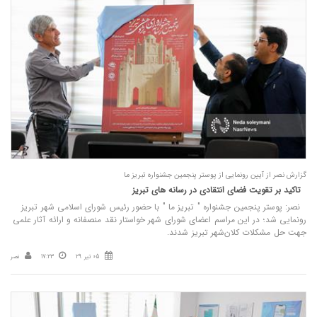
گزارش نصر از آیین رونمایی از پوستر پنجمین جشنواره تبریز ما
تاکید بر تقویت فضای انتقادی در رسانه های تبریز
نصر: پوستر پنجمین جشنواره " تبریز ما " با حضور رئیس شورای اسلامی شهر تبریز
رونمایی شد؛ در این مراسم اعضای شورای شهر خواستار نقد منصفانه و ارائه آثار علمی
جهت حل مشکلات کلان‌شهر تبریز شدند.
05 تیر 29
17:23
نصر