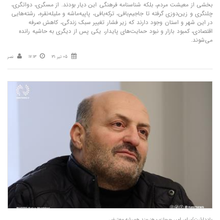
بخشی از معیشت مردم، بلکه شناسنامه فرهنگی این دیار بودند. از مسگری، دواتگری،
چلنگری و زین‌دوزی گرفته تا جاجیم‌بافی، ترکه‌بافی، پاپیه‌ماشه و ملیله‌نقره، رشته‌هایی
در این شهر و استان وجود دارند که زیر فشار تغییر سبک زندگی، کاهش صرفه
اقتصادی، کمبود بازار و نبود حمایت‌های پایدار، یکی پس از دیگری به حاشیه رانده
می‌شوند.
05 تیر 31
17:13
نصر
یادداشت/برای امیر حجازی؛ هنرمند همیشه معترض