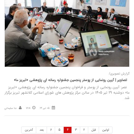
گزارش تصویری/
تصاویر | آیین رونمایی از پوستر پنجمین جشنواره رسانه ای پژوهشی «تبریز ما»
نصر: آیین رونمایی از پوستر و فراخوان پنجمین جشنواره رسانه ای پژوهشی «تبریز
ما» دوشنبه 29 تیر 1405 در سالن مرکز پژوهش های شورای اسلامی کلانشهر تبریز برگزار
شد.
05 تیر 29
16:18
ندا سلیمانی
اولین
قبل
2
3
4
5
6
بعد
آخرین