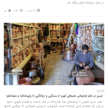
در محل دبیرخانه فرش برگزار شد.
05 مرداد 01
10:50
نصر
گزارش/
تبریز در خطر فراموشی هنرهای کهن؛ از مسگری و دواتگری تا پاپیه‌ماشه و ملیله‌نقره
نصر: تبریز، شهری با پیشینه‌ای چند هزارساله در هنر، صنعت و هویت شهری، امروز
در برابر یک هشدار جدی ایستاده است: فراموشی تدریجی هنرهایی که روزگاری نه‌تنها