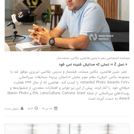
مصاحبه اختصاصی نصر با متین هاشمی، عکاس، مستندساز:
« نسل Z »؛ نسلی که صدایش شنیده نمی‌ شود
نصر: متین هاشمی، عکاس مستند، فیلمساز و مدرس عکاسی تبریزی، موفق شد با
مجموعه عکس «برفی» مقام سوم بخش «داستان پرتره» مسابقات بین‌المللی
«Istanbul Photo Awards 2026» را کسب کند. هاشمی که از سال ۱۳۹۶ فعالیت
حرفه‌ای خود را آغاز کرده، پیش از این نیز جوایز و افتخارات متعددی از جشنواره‌ها و
رویدادهای بین‌المللی از جمله IPA، LensCulture، Cortona Grant و Stenin Photo
Award به دست آورده است.
05 تیر 29
18:26
سئویل محدث