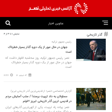
عناوین اخبار
گذر تاریخی
نمایش 1 تا 3 از 3
رئیس جمهور ترکیه:
جهان در حال عبور از یک دوره گذار بسیار خطرناک
است
نصر: رئیس جمهور ترکیه، روز سه‌شنبه اظهار داشت که
جهان در حال عبور از یک دوره گذار بسیار خطرناک
است.
04 اسفند 12
22:46
گزارش اختصاصی «نصر» از قدیمی‌ترین گذر تاریخی تبریز/
مسئولان به داد تربیت برسند! / سلب آسایش مردم
در قدیمی‌ ترین گذر تاریخی تبریز +فیلم
نصر: پیاده‌ راه تربیت، یکی از کهن‌ترین گذرهای ایران
و یادگار جاده ابریشم، این روزها حال و روز خوشی