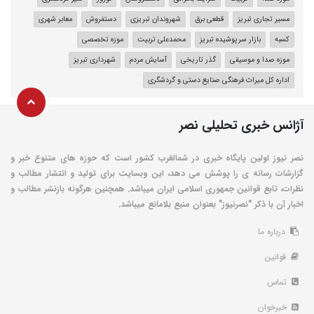
مسیر تجاری تبریز
قطعی برق
شهروندان تبریزی
دستفروش
معابر شهری
کسبه
بازار سرپوشیده تبریز
محمدعلی تربیت
موزه تخصصی
موزه صدا و موسیقی
گذر تاریخی
آسایش مردم
شهرداری تبریز
اداره کل میراث فرهنگی صنایع دستی و گردشگری
آژانس خبری تحلیلی نصر
نصر نیوز اولین پایگاه خبری در شمالغرب کشور است که حوزه های متنوع خبر و
گزارشات رسانه ی را پوشش می دهد، این وبسایت برای تولید و انتشار مطالب و
نظرات، تابع قوانین جمهوری اسلامی ایران میباشد. همچنین هرگونه بازنشر مطالب و
اخبار آن با ذکر "نصرنیوز" بعنوان منبع بلامانع میباشد.
درباره ما
قوانین
تماس
خبرخوان