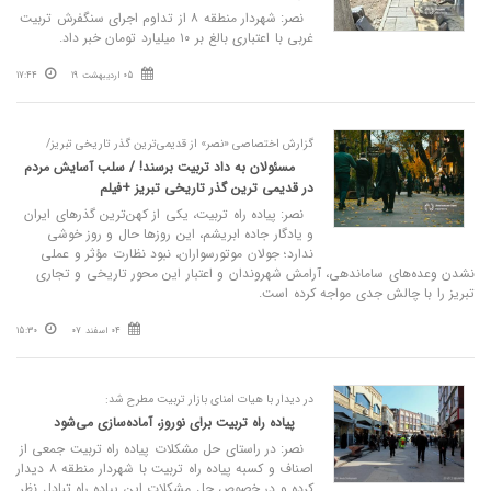
نصر: شهردار منطقه ۸ از تداوم اجرای سنگفرش تربیت
غربی با اعتباری بالغ بر ۱۰ میلیارد تومان خبر داد.
05 اردیبهشت 19
17:44
گزارش اختصاصی «نصر» از قدیمی‌ترین گذر تاریخی تبریز/
مسئولان به داد تربیت برسند! / سلب آسایش مردم
در قدیمی‌ ترین گذر تاریخی تبریز +فیلم
نصر: پیاده‌ راه تربیت، یکی از کهن‌ترین گذرهای ایران
و یادگار جاده ابریشم، این روزها حال و روز خوشی
ندارد؛ جولان موتورسواران، نبود نظارت مؤثر و عملی
نشدن وعده‌های ساماندهی، آرامش شهروندان و اعتبار این محور تاریخی و تجاری
تبریز را با چالش جدی مواجه کرده است.
04 اسفند 07
15:30
در دیدار با هیات امنای بازار تربیت مطرح شد:
پیاده راه تربیت برای نوروز، آماده‌سازی می‌شود
نصر: در راستای حل مشکلات پیاده راه تربیت جمعی از
اصناف و کسبه پیاده راه تربیت با شهردار منطقه ۸ دیدار
کرده و در خصوص حل مشکلات این پیاده راه تبادل نظر