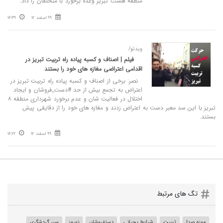
منطقه هشت تبریز وعده برخورد با متخلفان را داد.
99 اسفند 12
16:39
ویدئو/
فیلم | اصناف و کسبه پیاده راه تربیت تبریز در
اقدامی اعتراضی مغازه های خود را بستند
نصر: برخی از اصناف و کسبه پیاده راه تربیت تبریز در
اعتراض به تجمع بیش از حد #دست_فروشان و ایجاد
اختلال در فعالیت شان و عدم برخورد شهرداری منطقه ۸
تبریز با این سد معبر دست به اعتراض زدند و مغازه های خود را از دقایقی پیش
بستند.
99 اسفند 12
16:22
تگ های مرتبط
موزه صدا
تربیت
شرایط بحرانی
دستفروشان
نوروز
سیر گردشگری