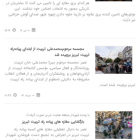
هر کدام برق مغازه ای را تامین می کنند تا مشتریان در
تاریکی مجبور به انتخاب اجناس خود نباشند. این
موتورهای تامین کننده برق علاوه بر نازیبا جلوه دادن چهره شهر، صدای گوش خراشی
نیز دارند.
00 تیر 17
15:22
مجسمه مرحوم‌محمدعلی تربیت از ابتدای پیاده‌راه
تربیت تبریز برچیده شد
نصر: مجسمه مرحوم میرزا محمدعلی خان تربیت
روزنامه‌نگار و فعال سیاسی، مؤسس کتابخانه تربیت، از
آزادی‌خواهان و روشنفکران آذربایجان و از فعالان انقلاب
مشروطه به دلایلی نامعلوم از ابتدای پیاده راه تربیت
تبریز برچیده شده است.
00 خرداد 03
20:45
با وعده شهردار منطقه هشت تبریز صورت گرفت/
بازگشایی مغازه های پیاده راه تربیت تبریز
نصر: به دنبال تعطیلی مغازه های کسبه پیاده راه
تربیت تبریز در اعتراض به تجمع دست فروشان، شهردار