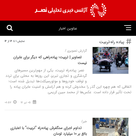
عناوین اخبار
پیاده راه-تربیت
نمایش 1 تا 14 از 14
گزارش تصویری /
تصاویر | تربیت؛ پیاده‌راهی که دیگر برای عابران
نیست
نصر: پیاده‌راه تربیت، یکی از مهم‌ترین مسیرهای
گردشگری و تجاری تبریز، این روزها به محلی برای تردد
و توقف خودروها و موتورسیکلت‌ها تبدیل شده است؛
اتفاقی که هم چهره این گذر را مخدوش کرده و هم آرامش و امنیت عابران پیاده را
تحت تأثیر قرار داده است. عکس‌ها از محمد مبین کریمی
05 تیر 17
08:57
خبر/
تداوم اجرای سنگفرش پیاده‌راه "تربیت" با اعتباری
بالغ بر ۱۰ میلیارد تومان