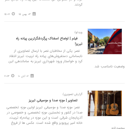
کردند.
03 بهمن 15
15:07
ویدئو/
فیلم | اوضاع اسفناک پرگردشگرترین پیاده راه
تبریز!
نصر: یکی از مخاطبان نصر با ارسال تصاویری از
نابسامانی دستفروش‌های پیاده راه تربیت تبریز انتقاد
کرد و خواستار ورود شهرداری تبریز به ساماندهی این
وضعیت نامناسب شد.
02 آبان 10
20:13
گزارش تصویری/
تصاویر | موزه صدا و موسیقی تبریز
نصر: موزه صدا و موسیقی تبریز اولین موزه تخصصی
صدا در کشور و نخستین موزه تخصصی و خصوصی در
آذربایجان شرقی است و این موزه در پیاده‌راه تربیت،
خانه امیر پرویویز واقع شده است. عکس ها از فروغ
محمدزاده