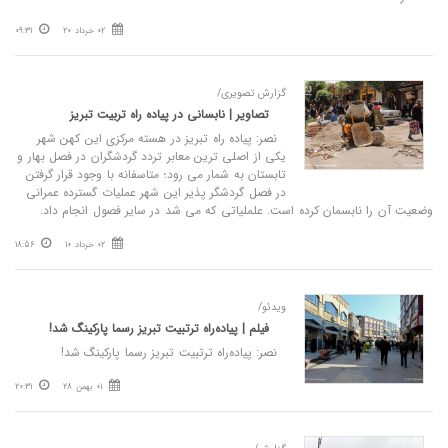
02 خرداد 20
09:31
گزارش تصویری/
تصاویر | نابسانی در پیاده راه تربیت تبریز
نصر: پیاده راه تبریز در هسته مرکزی این کهن شهر
یکی از اصلی ترین معابر تردد گردشگران در فصل بهار و
تابستان به شمار می رود؛ متاسفانه با وجود قرار گرفتن
در فصل گردشگر پذیر این شهر عملیات گسترده عمرانی
وضعیت آن را نابسمان کرده است. علملیاتی که می شد در سایر فصول انجام داد.
02 خرداد 10
18:56
ویدئو/
فیلم | پیاده‌راه ترتبیت تبریز رسما پارکینگ شد!
نصر: پیاده‌راه ترتبیت تبریز رسما پارکینگ شد!
01 بهمن 28
20:31