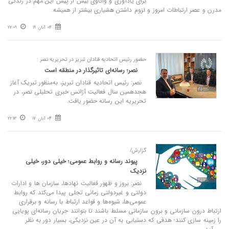
برای یادآوری و واکاوی بیش از پیش این مهم در زندگی
مدرن و عصر ارتباطات امروز و لزوم داشتن هشیاری بیشتر از همیشه.
04 آبان 19
22:09
حضور رئیس اتحادیه قنادان تبریز در تحریریه نصر :
نصر؛ رسانه‌ای تاثیرگذار در منطقه است
نصر: رئیس اتحادیه قنادان تبریز، به‌منظور تبریک آغاز
هجدهمین سال فعالیت آژانس خبری تحلیلی نصر، در
تحریریه این رسانه حضور یافت.
04 آبان 17
22:13
گزارش/
پیوند رسانه و روابط عمومی؛ خیلی دور، خیلی
نزدیک
نصر: بروز و ظهور فعالیت نهادها، سازمان ها و ادارات
دولتی و غیردولتی زمانی تجلی پیدا می‌کند که روابط
عمومی‌ها، شیوه‌ها و قواعد ارتباط با رسانه و برقراری
ارتباط درون سازمانی و برون سازمانی مسلط باشند تا بتوانند جریان رسانه‌ای پویایی
را زمینه سازی کنند؛ هدفی که دستیابی به آن در عین نزدیکی، بسیار دور به نظر