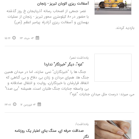
آسفالت ریزی اتوبان تبریز - زنجان
نصر: جمعی از اصحاب رسانه آذربایجان خ روز گذشته
با حضور در 80 کیلومتری محور تبریز - زنجان از عملیات
بهسازی و آسفالت ریزی آزادراه پیامبر اعظم (ص)
بازدید کردند.
03 خرداد 23
15:26
یادداشت نصر/
"غزه"، دیگر "خبرنگار" ندارد!
جنگ ها را "خبرنگاران" نمی سازند، اما در میدان همین
جنگ ها، همپای مردان و زنان بی دفاع و بی گناهی که
اتفاقا، قرارشان با خبرنگاران، روایت و انتقال صادقانه و
بی واسطه جنایات جنگ طلبان است، همیشه "بی صدا"
می میرند؛ درست مثل میدان جنایات "غزه"!
03 فروردین 12
23:08
یادداشت/
صداقت حرفه ای، سنگ بنای اعتبار یک روزنامه
نگار