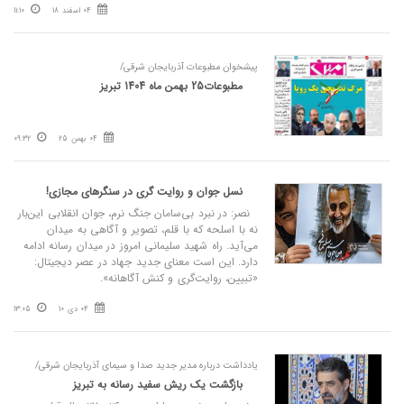
04 اسفند 18
11:10
پیشخوان مطبوعات آذربایجان شرقی/
مطبوعات25 بهمن ماه 1404 تبریز
04 بهمن 25
09:32
نسل جوان و روایت‌ گری در سنگرهای مجازی!
نصر: در نبرد بی​‌سامان جنگ نرم، جوان انقلابی این‌بار
نه با اسلحه‌ که با قلم، تصویر و آگاهی به میدان
می‌آید. راه شهید سلیمانی امروز در میدان رسانه ادامه
دارد. این است معنای جدید جهاد در عصر دیجیتال:
«تبیین، روایت‌گری و کنش آگاهانه».
04 دی 10
13:05
یادداشت درباره مدیر جدید صدا و سیمای آذربایجان شرقی/
بازگشت یک ریش سفید رسانه به تبریز