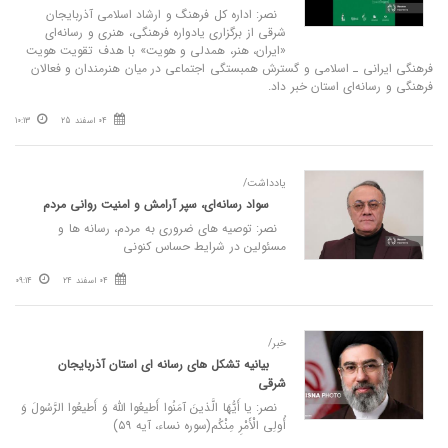
نصر: اداره کل فرهنگ و ارشاد اسلامی آذربایجان
شرقی از برگزاری یادواره فرهنگی، هنری و رسانه‌ای
«ایران، هنر، همدلی و هویت» با هدف تقویت هویت
فرهنگی ایرانی ـ اسلامی و گسترش همبستگی اجتماعی در میان هنرمندان و فعالان
فرهنگی و رسانه‌ای استان خبر داد.
04 اسفند 25
10:13
یادداشت/
سواد رسانه‌ای، سپر آرامش و امنیت روانی مردم
نصر: توصیه های ضروری به مردم، رسانه ها و
مسئولین در شرایط حساس کنونی
04 اسفند 24
09:14
خبر/
بیانیه تشکل های رسانه ای استان آذربایجان
شرقی
نصر: یا أَیُّهَا الَّذینَ آمَنُوا أَطیعُوا اللَّهَ وَ أَطیعُوا الرَّسُولَ وَ
أُولِی الْأَمْرِ مِنْکُم‌(سوره نساء، آیه ۵۹)