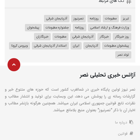
تگ های مرتبط
تبریز
مطبوعات
روزنامه
نصرنیوز
آذربایجان شرقی
وزارت فرهنگ و ارشاد اسلامی
روزنامه
جشنواره مطبوعات
پیشخوان
روز خبرنگار
خبرنگار
آذربایجان شرقی
مطبوعات
خبرنگاران
پیشخوان مطبوعات
آذربایجان
ایران
استاندار آذربایجان شرقی
ویروس کرونا
تولد نصر
آژانس خبری تحلیلی نصر
نصر نیوز اولین پایگاه خبری در شمالغرب کشور است که حوزه های متنوع خبر و
گزارشات رسانه ی را پوشش می دهد، این وبسایت برای تولید و انتشار مطالب و
نظرات، تابع قوانین جمهوری اسلامی ایران میباشد. همچنین هرگونه بازنشر مطالب و
اخبار آن با ذکر "نصرنیوز" بعنوان منبع بلامانع میباشد.
درباره ما
قوانین