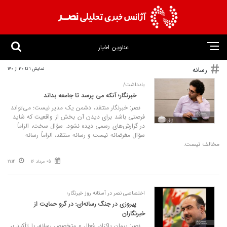
عناوین اخبار
رسانه
نمایش 1 تا 30 از 170
یادداشت/
خبرنگار؛ آنکه می‌ پرسد تا جامعه بداند
نصر: خبرنگار منتقد، دشمن یک مدیر نیست؛ می‌تواند
فرصتی باشد برای دیدن آن بخش از واقعیت که شاید
در گزارش‌های رسمی دیده نشود. سؤال سخت، الزاماً
سؤال مغرضانه نیست و رسانه منتقد، الزاماً رسانه
مخالف نیست.
05 مرداد 16
21:14
اختصاصی نصر در آستانه روز خبرنگار؛
پیروزی در جنگ رسانه‌ای؛ در گرو حمایت از
خبرنگاران
نصر: پیمان پاکزاد، فعال و متخصص رسانه، با تأکید بر