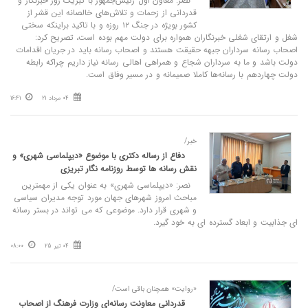
نصر: معاون اول رئیس‌جمهور با تبریک روز خبرنگار و
قدردانی از زحمات و تلاش‌های خالصانه این قشر از
کشور بویژه در جنگ ۱۲ روزه و با تاکید براینکه سختی
شغل و ارتقای شغلی خبرنگاران همواره برای دولت مهم بوده است، تصریح کرد:
اصحاب رسانه سرداران جبهه حقیقت هستند و اصحاب رسانه باید در جریان اقدامات
دولت باشد و ما به سرداران شجاع و همراهی اهالی رسانه نیاز داریم چراکه رابطه
دولت چهاردهم با رسانه‌ها کاملا صمیمانه و در مسیر وفاق است.
04 مرداد 21
16:41
خبر/
دفاع از رساله دکتری با موضوع «دیپلماسی شهری» و
نقش رسانه ها توسط روزنامه نگار تبریزی
نصر: «دیپلماسی شهری» به عنوان یکی از مهمترین
مباحث امروز شهرهای جهان مورد توجه مدیران سیاسی
و شهری قرار دارد. موضوعی که می تواند در بستر رسانه
ای جذابیت و ابعاد گسترده ای به خود گیرد.
04 تیر 25
08:00
«روایت» همچنان باقی است/
قدردانی معاونت رسانه‌ای وزارت فرهنگ از اصحاب