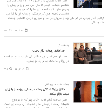
نصر: ایوب نصیری را از حدود ۲۶ ، ۲۷ سال قبل می
شناسم. دیشب دیدم که مثل من، سر و رو و ریش را
بدجور سفید کرده است. آن سالها که من و ایوب،
نخستین تجربه های کار فرهنگی و رسانه ای را فرا می
گرفتیم، آغاز جوانی هر دو مان بود و سرودی بر لب و سروری در دل داشتیم؛ چنانکه
افتد و دانی.
04 آذر 08
08:11
یادداشت/
خداحافظ روزنامه نگار نجیب
نصر: ای هم‌نفس، ای هم‌قلم، ای یار، یادت چراغ است
در روزگار، ما مانده‌ایم و راه تو پیش...
04 آبان 21
23:01
رسانه، مفید اما پرچالش؛
«اتاق پژواک» تاثیر رسانه در زندگی روزمره را با زبان
سینما بازگو میکند
نصر: ساخت فیلم کوتاه «اتاق پژواک» با موضوع
تاثیرات رسانه در زندگی ما و اهمیت آن، بهانه ای است