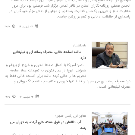
حرفه‌ای در عرصه اطلاع‌رسانی و آگاهی‌بخشی تجلیل شود. این مراسم که به همت
انجمن صنفی روزنامه‌نگاران استان در تالار الماس برگزار شد، فرصتی بود برای مرور
خاطرات تلخ و شیرین یک‌سال فعالیت رسانه‌ای و تجلیل از نقش مؤثر خبرنگاران در
پاسداری از حقیقت، دانایی و تصویر روشن جامعه.
04 شهریور 19
20:20
یادداشت/
ماشه اسلحه خالی، مصرف رسانه ای و تبلیغاتی
دارد
نصر: آمریکا با اعمال صدها تحریم و خروج از برجام و
همراهی اروپا در عمل نکردن به تعهدات عملا اسلحه
تحریم ها را خالی کرده ماشه برای اسلحه خالی فقط به
درد مصرف رسانه ای می خورد و فقط تنها خروجی مکانیسم ماشه جنگ روانی و
مصرف تبلیغاتی است .
04 شهریور 14
09:27
معاون اول رئیس‌ جمهور:
آب طالقان در طول هفته‌ های آینده به تهران می‌
رسد