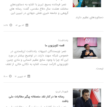
نصر: فرمانده بسیج تبریز با اشاره به دستاوردهای
مختلف هشت سال دفاع مقدس، گفت: رسانه های
گروهی و جامعه خبری نقش جهادی در تبیین این
دستاوردهای عظیم دارند.
03 مهر 03
10:37
یادداشت/
قصه تلویزیون ما
نصر: نویسندگان تنبیهات یادداشت ارزشمندی در
خصوص شبکه سهند دارند، در توضیح بیشتر در مورد
این که چرا با وجود منابع عظیم انسانی و مادی چنین
تلویزیونی کارآمد نیست، اشاره به نکاتی خالی از لطف
نیست.
03 شهریور 17
19:00
شهردار تبریز؛
رسانه ها در کنار نقد منصفانه پیگیر مطالبات ملی
باشند
نصر: شهردار کلانشهر تبریز از پیگیری مطالبات ملی و