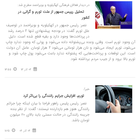
در دیدار فعالان فرهنگی کهگیلویه و بویراحمد مطرح شد:
تحلیل رییس جمهور از علت تورم و گرانی در
کشور
نصر: رئیس جمهور در کهکیلویه و بویراحمد در توصیف
علل تورم گفت: در بودجه پیشنهادی تنها 2 درصد رشد
در پرداخت‌ها وجود دارد و بقیه قطع شده است. دلیل
آن وجود تورم است. وقتی وعده بی‌پشتوانه داده می‌شود و پولی که وجود ندارد چاپ
می‌شود، تورم ایجاد می‌شود و نان هزار تومانی می‌شود 2 هزار تومان. عامل آن دولت
است. این توقعات و پرداخت‌هایی که پشتوانه ندارد باعث می‌شود پول چاپ شود و
تورم بالا برود و از جیب مردم برداشته شود.
04 آذر 13
13:55
خبر/
تورم، افزایش جرایم رانندگی را بی‌اثر کرد
نصر: رئیس پلیس راهور فراجا با بیان اینکه چرا جرائم
رانندگی هنوز هم بازدارنده نیستند؛ گفت: از نظر بنده
جریمه رانندگی در حالت مستی باید بالای ۲۰ میلیون
تومان باشد.
04 آذر 04
11:25