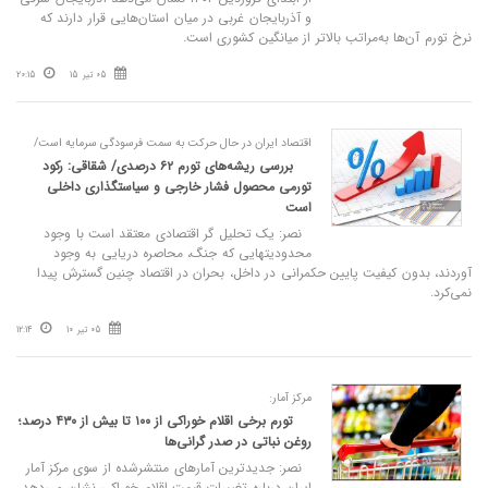
و آذربایجان غربی در میان استان‌هایی قرار دارند که
نرخ تورم آن‌ها به‌مراتب بالاتر از میانگین کشوری است.
05 تیر 15
20:15
اقتصاد ایران در حال حرکت به سمت فرسودگی سرمایه است/
بررسی ریشه‌های تورم ۶۲ درصدی/ شقاقی: رکود
تورمی محصول فشار خارجی و سیاستگذاری داخلی
است
نصر: یک تحلیل گر اقتصادی معتقد است با وجود
محدودیتهایی که جنگ، محاصره دریایی به وجود
آوردند، بدون کیفیت پایین حکمرانی در داخل، بحران در اقتصاد چنین گسترش پیدا
نمی‌کرد.
05 تیر 10
12:14
مرکز آمار:
تورم برخی اقلام خوراکی از ۱۰۰ تا بیش از ۴۳۰ درصد؛
روغن نباتی در صدر گرانی‌ها
نصر: جدیدترین آمارهای منتشرشده از سوی مرکز آمار
ایران درباره تغییرات قیمت اقلام خوراکی نشان می‌دهد