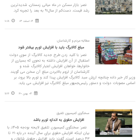
نصر: بازار مسکن در ماه میانی زمستان، شدیدترین
رشد قیمت، دست‌کم از سال۹۱ به بعد را تجربه کرد.
04 اسفند 03
10:18
مطالبه مردم و کارشناسان:
مبلغ کالابرگ باید با افزایش تورم بیشتر شود
نصر: با کلید زدن طرح جدید کالابرگ از سوی دولت
استقبال از آن افزایش داشته به نحوی که بسیاری از
خانوارها، خواهان افزایش اعتبار کالابرگ شده و
کارشناسان از لزوم بالابردن مبلغ آن سخن می گویند.
وزیر کار خبر داده چنانچه ارزش سبد کالابرگ افزایش پیدا کند و تورم بالا برود، بر
اساس مصوبات دولت و دستور رئیس‌جمهور مبلغ کالابرگ نیز افزایش می یابد.
04 بهمن 30
11:26
سخنگوی کمیسیون تلفیق:
افزایش حقوق به اندازه تورم باشد
نصر: سخنگوی کمیسیون تلفیق لایحه بودجه ۱۴۰۵، با
بیان اینکه افزایش حقوق برای سال آینده در بازه ۲۱ تا
۴۳ درصد است، گفت: باید افزایش حقوق شاغلان و