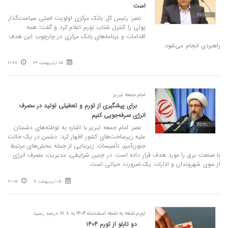
است
نصر: رئیس‌ کل بانک مرکزی اولویت اصلی سیاست‌گذار
پولی را کنترل شتاب تورم اعلام کرد و گفت: همه
اقدامات و برنامه‌های بانک مرکزی در چارچوب این هدف
راهبردی انجام می‌شود.
05 اردیبهشت 26
20:28
امام جمعه تبریز:
برای پیشگیری از تورم و تعطیلی تولید در مصرف
انرژی صرفه‌جویی کنیم
نصر: امام جمعه تبریز با اشاره به توطئه‌های دشمنان
علیه زیرساخت‌های کشور اظهار کرد: دشمن در یک حالت
جنون‌آمیز، تأسیسات زیربنایی از جمله بخش‌های مرتبط
با صنعت برق را مورد هدف قرار داده است. در چنین شرایطی، مدیریت مصرف انرژی
از سوی شهروندان و ادارات یک ضرورت حیاتی است.
05 اردیبهشت 11
20:05
تورم نقطه‌ به نقطه اسفندماه ۱۴۰۴ به ۷۱.۸ درصد رسید
دو تابلو از تورم ۱۴۰۴