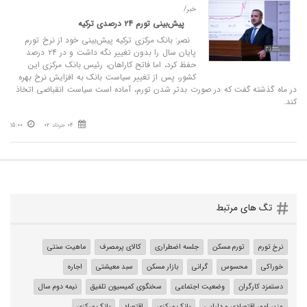
خبر/
پیش‌بینی تورم ۲۴ درصدی ترکیه
نصر: بانک مرکزی ترکیه پیش‌بینی خود از نرخ تورم
پایان سال را بدون تغییر نگه داشت و در ۲۴ درصد
حفظ کرد، اما فاتح کاراهان، رئیس بانک مرکزی این
کشور، پس از تغییر سیاست بانک به افزایش نرخ بهره
در ماه گذشته گفت که در صورت بدتر شدن تورم، آماده است سیاست انقباضی اتخاذ
کند.
04 خرداد 02
15:00
تگ های مرتبط
نرخ تورم
تورم مسکن
جلسه اضطراری
کالای پرمصرف
ماهیت سنتی
خوراکی‌
محسوس
گرانی
بازار مسکن
سبد معیشتی
اجاره
دستمزد کارگران
وضعیت اجتماعی
سخنگوی کمیسیون تلفیق
نیمه دوم سال
وزیر امور اقتصادی و دارایی
بانک مرکزی
اقتصاد
بانک مرکزی