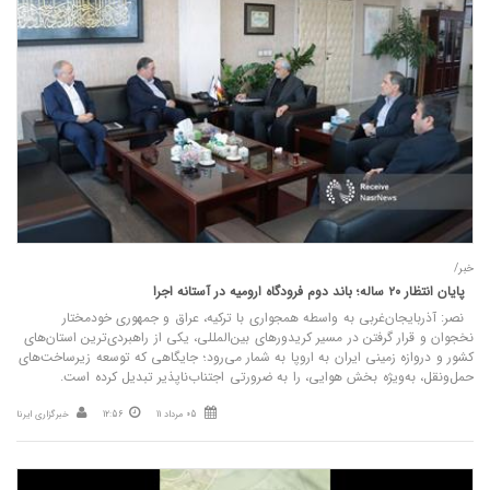
خبر/
پایان انتظار ۲۰ ساله؛ باند دوم فرودگاه ارومیه در آستانه اجرا
نصر: آذربایجان‌غربی به واسطه همجواری با ترکیه، عراق و جمهوری خودمختار
نخجوان و قرار گرفتن در مسیر کریدورهای بین‌المللی، یکی از راهبردی‌ترین استان‌های
کشور و دروازه زمینی ایران به اروپا به شمار می‌رود؛ جایگاهی که توسعه زیرساخت‌های
حمل‌ونقل، به‌ویژه بخش هوایی، را به ضرورتی اجتناب‌ناپذیر تبدیل کرده است.
05 مرداد 11
12:56
خبرگزاری ایرنا