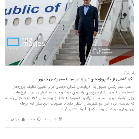
گزارش/
گره‌ گشایی از مگا پروژه‌ های دروازه اوراسیا با سفر رئیس‌ جمهور
نصر: سفر رئیس‌ جمهور به آذربایجان شرقی فرصتی برای تعیین تکلیف پروژه‌های
نیمه‌تمام و تأمین اعتبار طرح‌های راهبردی مرند و جلفا به شمار می‌رود؛ طرح‌هایی
چون آزادراه تبریز ـ مرند ـ بازرگان، تصفیه‌خانه جلفا و بیمارستان ۳۰۴ تخت‌خوابی مرند
که نماینده مردم این دو شهرستان انتظار دارد با مصوبات این سفر، ابه مرحله
بهره‌برداری برسند و روند تکمیل آن‌ها شتاب گیرد.
05 مرداد 11
08:27
خبرگزاری ایرنا