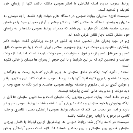
روابط عمومی بدون اینکه ارتباطی با افکار عمومی داشته باشند تنها از رؤسای خود
تعریف و تمجيد کنند.
سرمست افزود: مدیران روابط عمومی در دستگاه های دولت باید نقدها را به درستی به
مدیران و رؤسای دستگاه ها منتقل کنند. و نقش چشم و گوش مدیران خود را در فضای
عمومی جامعه باشند. اگر قرار بر این باشد که مدیران روابط عمومی نقدها را به رؤسای
خود منتقل نکنند دچار نقض غرض شده اند.
وی در مورد بحران های تحمیل شده به کشور در دولت پزشکیان گفت: دولت دکتر
پزشکیان مظلوم‌ترین دولت در تاریخ جمهوری اسلامی ایران است. زیرا هر مصیبت قابل
تصور و غیر قابل تصور از بدو قبول مسئولیت بر سر دولت باریده است. اما باید از دولت
حمایت و تحسین کرد که در این شرایط و با این حجم از بحران ها میدان را خالی نکرده
است.
استاندار تأکید کرد: اینکه در داخل سازمان ها برای افرادی که هیچ پست و جایگاهی
وجود نداشته و یا برای تنبیه افراد آنها را به روابط عمومی هدایت کنند این بدترین رفتار
و موضع گیری در قبال مفهوم و فلسفه روابط عمومی هاست. و این نگاه به هیچ وجه از
دید دولت و مدیریت عالی استان پذیرفته نیست.
وی در ادامه گفت: روابط عمومی ویترین یک سازمان است و مخاطبین سازمان ها قبل از
اینکه برخوردی با خود سازمان و بدنه مدیریتی آن داشته باشند با روابط عمومی سر و کار
دارند و این امر ایجاب می کند که مدیران روابط عمومی آراستگی ذهنی، ظاهری و حتی
کلامی در برخورد با ارباب رجوع داشته باشند.
سرمست در ادامه یادآور شد: روابط عمومی ها پیشقراول اولین ارتباط با فضای بیرونی
سازمان، فضای بین سازمانی و بین بخشی هستند لذا لازم است ضمن آراستگی و فن