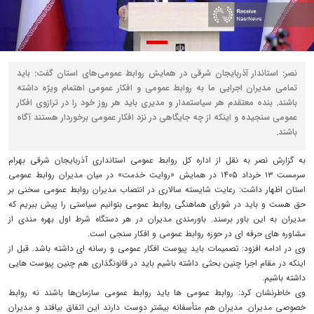
نصر: استاندار آذربایجان شرقی در همایش روابط عمومی‌های استان گفت: باید
تمامی مدیران اجرایی ما به روابط عمومی و افکار عمومی اهتمام ویژه داشته
باشند. بنده معتقدم هر سیاستمدار و مدیری باید هر روز خود را در ترازوی افکار
عمومی سنجیده و اینکه از چه جایگاهی در نزد افکار عمومی برخوردار هستند آگاه
باشند.
به گزارش نصر به نقل از اداره کل روابط عمومی استانداری آذربایجان شرقی بهرام
سرمست ١٣ خرداد ١۴٠۵ در همایش «روایت خدمت» در میان مدیران روابط عمومی
استان اظهار داشت: رعایت شایسته سالاری در انتصاب مدیران روابط عمومی سخنی بر
حق هست و باید در شورای هماهنگی روابط عمومی بتوانیم سیاستی را پیش ببریم که
مدیران به این باور برسند. باورمندی مدیران در هر دستگاه شرط اول بهره مندی از
مشاوره های حرفه ای در حوزه روابط عمومی و افکار سنجی است.
وی در ادامه افزود: تصمیمات باید پیوست افکار عمومی و رسانه ای داشته باشد. قبل از
اینکه در مقام اجرا چنین بحثی داشته باشیم باید در قانونگذاری هم چنین پیوست هایی
داشته باشیم.
وی خاطرنشان کرد: روابط عمومی ها باید روابط عمومی سازمان‌ها باشند نه روابط
خصوصی مدیران. مدیران هم متأسفانه بیشتر دوست دارند این اتفاق بیافتد و مدیران