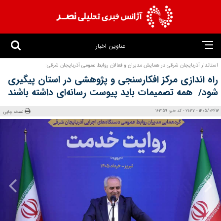
عناوین اخبار
استاندار آذربایجان شرقی در همایش مدیران و فعالان روابط عمومی آذربایجان شرقی:
راه اندازی مرکز افکارسنجی و پژوهشی در استان پیگیری
شود/ همه تصمیمات باید پیوست رسانه‌ای داشته باشند
1405/03/13 - 21:27 - کد خبر: 162159
نسخه چاپی