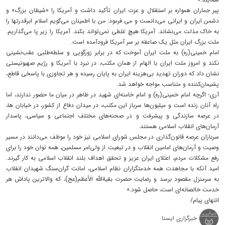
پیر جماران همواره بر استقلال و عزت ایران تأکید داشت و آمریکا را «شیطان بزرگ» و
دشمن ایران و ایرانی می‌دانست و می فرمود: من‌ با اطمینان‌ می‌گویم‌ اسلام‌ ابرقدرتها را
به‌ خاک‌ مذلت‌ می‌نشاند. آمریکا هیچ‌ غلطی‌ نمی‌تواند بکند. آمریکا را زیر پا می‌گذاریم‌.
ملت‌ بزرگ‌ ایران‌ مثل‌ یک‌ صاعقه‌ بر سر آمریکا فرودآمده‌ است‌.
امام خمینی(ره) به ملت ایران آموخت که در برابر زورگویی و سلطه‌طلبی عقب‌نشینی
نکند و امروز ملت ایران با الهام از همان مکتب، در نبرد با آمریکا و رژیم صهیونیستی
نشان داد که دوران تهدید بی‌هزینه ایران به پایان رسیده و هر تجاوزی با پاسخی قاطع،
پشیمان‌کننده و متناسب مواجه خواهد شد.
آری؛ اگرچه امام خمینی(ره) و امام خامنه‌ای شهید در ظاهر در میان ما حضور ندارند، اما
راه آنان زنده است و میلیون‌ها سرباز این مکتب، در میدان دفاع از کشور، در خیابان ها،
در عرصه سازندگی و پیشرفت و در صحنه‌های مختلف اجتماعی و سیاسی، پاسدار
آرمان‌های انقلاب اسلامی هستند.
سربازان عرصه قانون‌گذاری در مجلس شورای اسلامی نیز خود را موظف می‌دانند در مسیر
وصیت و آرمان‌های امامین انقلاب و در تبعیت از ولی‌امر مسلمین، همه توان خود را برای
رفع مشکلات مردم، اعتلای ایران عزیز و تحقق اهداف بلند انقلاب اسلامی به کار گیرند.
امید آنکه با مجاهدت همه خدمتگزاران نظام اسلامی، امانت گران‌سنگ شهیدان انقلاب
به سرمنزل مقصود برسد و رضایت حضرت بقیةالله الأعظم(عج)، که والاترین پاداش هر
خدمت خالصانه‌ای است، حاصل شود.»
انتهای پیام/
خبرگزاری ایسنا