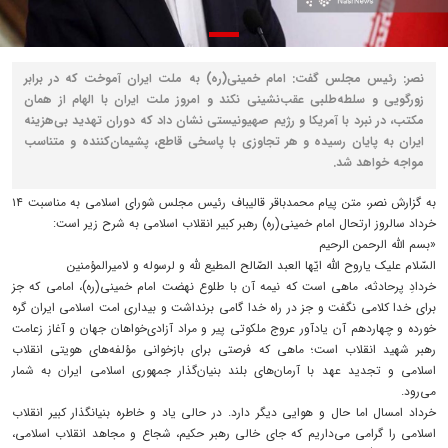
نصر: رئیس مجلس گفت: امام خمینی(ره) به ملت ایران آموخت که در برابر
زورگویی و سلطه‌طلبی عقب‌نشینی نکند و امروز ملت ایران با الهام از همان
مکتب، در نبرد با آمریکا و رژیم صهیونیستی نشان داد که دوران تهدید بی‌هزینه
ایران به پایان رسیده و هر تجاوزی با پاسخی قاطع، پشیمان‌کننده و متناسب
مواجه خواهد شد.
به گزارش نصر، متن پیام محمدباقر قالیباف رئیس مجلس شورای اسلامی به مناسبت ۱۴
خرداد سالروز ارتحال امام خمینی(ره) رهبر کبیر انقلاب اسلامی به شرح زیر است:
«بسم الله الرحمن الرحیم
السّلام علیک یاروح الله ایّها العبد الصّالح المطیع ‌للَّه و لرسوله و لامیرالمؤمنین
خردادِ پرحادثه، ماهی است که نیمه آن با طلوع نهضت امام خمینی(ره)، امامی که جز
برای خدا کلامی نگفت و جز در راه خدا گامی برنداشت و بیداری امت اسلامی ایران گره
خورده و چهاردهم آن یادآور عروج ملکوتی پیر و مراد آزادی‌خواهان جهان و آغاز زعامت
رهبر شهید انقلاب است؛ ماهی که فرصتی برای بازخوانی مؤلفه‌های هویتی انقلاب
اسلامی و تجدید عهد با آرمان‌های بلند بنیان‌گذار جمهوری اسلامی ایران به شمار
می‌رود.
خرداد امسال اما حال و هوایی دیگر دارد. در حالی یاد و خاطره بنیانگذار کبیر انقلاب
اسلامی را گرامی می‌داریم که جای خالی رهبر حکیم، شجاع و مجاهد انقلاب اسلامی،