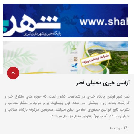
آژانس خبری تحلیلی نصر
نصر نیوز اولین پایگاه خبری در شمالغرب کشور است که حوزه های متنوع خبر و
گزارشات رسانه ی را پوشش می دهد، این وبسایت برای تولید و انتشار مطالب و
نظرات، تابع قوانین جمهوری اسلامی ایران میباشد. همچنین هرگونه بازنشر مطالب و
اخبار آن با ذکر "نصرنیوز" بعنوان منبع بلامانع میباشد.
درباره ما