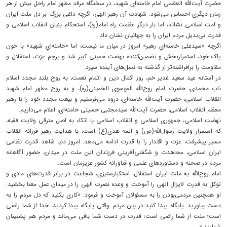
حضرت آیت‌الله العظمی امام خامنه‌ای شهید، در سخنگاه مرقد مطهر امام راحل بیش از هر
زمان دیگری احساس می‌شود. شهادت آن رهبر الهی، اگرچه داغی بزرگ بر دل ملت ایران
و امت اسلامی نشاند، اما بار دیگر عظمت راه امام(ره)، استحکام بنیان انقلاب اسلامی و
قدرت بی‌بدیل مردم ایران را به جهانیان نشان داد.
اگرچه «سیدعلی خامنه‌ایِ رهبر» امروز در میان ما نیست، اما «خامنه‌ایِ شهید» با خون
پاک خود، استمراربخش و تضمین‌کننده نهضت خمینی کبیر شد و پرچم عزت، استقلال و
مقاومت را برافراشته‌تر از گذشته به نسل‌های آینده سپرد.
در آستانه عید سعید غدیر خم، روز اکمال دین و اتمام نعمت، به روح بلند مجدد اسلام
ناب محمدی، حضرت امام روح‌الله الموسوی الخمینی(ره)، و به روح مطهر امام شهید
انقلاب اسلامی، حضرت آیت‌الله خامنه‌ای، درود می‌فرستیم و بیعت مجدد خود را با رهبر
معظم انقلاب اسلامی، حضرت آیت‌الله سیدمجتبی حسینی خامنه‌ای، اعلام می‌داریم.
نهضت اسلامی، جمهوری اسلامی و انقلاب اسلامی با اتکاء به اصل مترقی ولایت فقیه،
که استمرار ولایت رسول‌الله(ص) و ائمه هدی(ع) است، با هدایت رهبر فرزانه انقلاب
مسیر پیشرفت، عزت و اقتدار را با قدرت ادامه می‌دهد. امروز دنیا شاهد قدرت نظامی
ایران اسلامی، مجاهدت و شگفتی‌آفرینی فرزندان این ملت در میدان، حضور آگاهانه
مردم در صحنه و دستاوردهای علمی و فناورانه کشور عزیزمان است.
امام روح‌الله به ملت ایران استقلال، استکبارستیزی، شجاعت در برابر قدرت‌های مادی و
توکل به قدرت لایزال الهی را آموخت و وعده نصرت الهی را در میدان عمل معنا بخشید.
او همچنین مردمی‌بودن را به مسئولان آموخت و فرمود: «کاری بکنید که دل مردم را به
دست بیاورید. پایگاه پیدا کنید در بین مردم. وقتی پایگاه پیدا کردید، خدا از شما راضی
است؛ ملت از شما راضی است؛ قدرت در دست شما باقی می‌ماند و مردم هم پشتیبان
شمایند.»