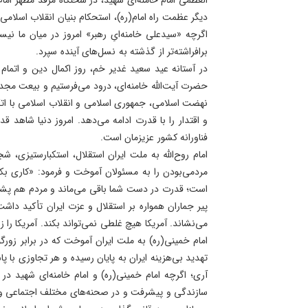
دیگر عظمت راه امام(ره)، استحکام بنیان انقلاب اسلامی 
اگرچه «سیدعلی خامنه‌ایِ رهبر» امروز در میان ما ن
برافراشته‌تر از گذشته به نسل‌های آینده سپرد.
در آستانه عید سعید غدیر خم، روز اکمال دین و اتمام
حضرت آیت‌الله خامنه‌ای، درود می‌فرستیم و بیعت مجدد
نهضت اسلامی، جمهوری اسلامی و انقلاب اسلامی با اتک
و اقتدار را با قدرت ادامه می‌دهد. امروز دنیا شاهد
فناورانه کشور عزیزمان است.
امام روح‌الله به ملت ایران استقلال، استکبارستیزی،
مردمی‌بودن را به مسئولان آموخت و فرمود: «کاری بکنی
است؛ قدرت در دست شما باقی می‌ماند و مردم هم پشتی
پیر جماران همواره بر استقلال و عزت ایران تأکید داشت 
می‌نشاند. آمریکا هیچ‌ غلطی‌ نمی‌تواند بکند. آمریکا را زی
امام خمینی(ره) به ملت ایران آموخت که در برابر زورگ
تهدید بی‌هزینه ایران به پایان رسیده و هر تجاوزی با 
آری؛ اگرچه امام خمینی(ره) و امام خامنه‌ای شهید در 
سازندگی و پیشرفت و در صحنه‌های مختلف اجتماعی و س