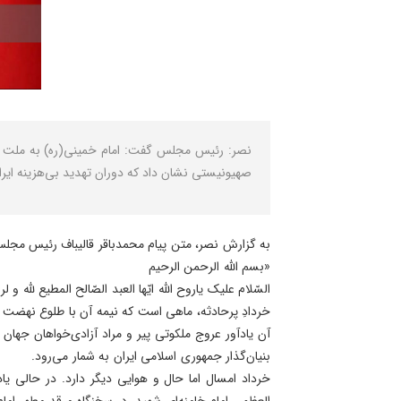
نصر: رئیس مجلس گفت: امام خمینی(ره) به ملت ایران
صهیونیستی نشان داد که دوران تهدید بی‌هزینه ایرا
به گزارش نصر، متن پیام محمدباقر قالیباف رئیس مجلس شورای اسلامی به مناسبت ۱۴ خرداد سالروز ارتحال ام
«بسم الله الرحمن الرحیم
السّلام علیک یاروح الله ایّها العبد الصّالح المطیع ‌للَّه و 
خردادِ پرحادثه، ماهی است که نیمه آن با طلوع نهضت ا
آن یادآور عروج ملکوتی پیر و مراد آزادی‌خواهان جهان
بنیان‌گذار جمهوری اسلامی ایران به شمار می‌رود.
خرداد امسال اما حال و هوایی دیگر دارد. در حالی یا
العظمی امام خامنه‌ای شهید، در سخنگاه مرقد مطهر اما