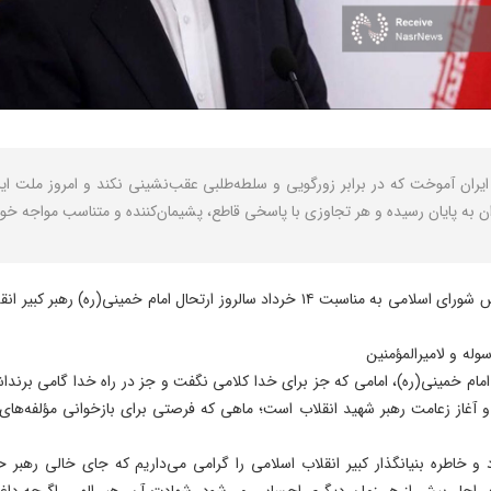
 آموخت که در برابر زورگویی و سلطه‌طلبی عقب‌نشینی نکند و امروز ملت ایران ب
ن به پایان رسیده و هر تجاوزی با پاسخی قاطع، پشیمان‌کننده و متناسب مواجه خو
ام خمینی(ره) رهبر کبیر انقلاب اسلامی به شرح زیر است:
لرسوله و لامیرالمؤمنین
مام خمینی(ره)، امامی که جز برای خدا کلامی نگفت و جز در راه خدا گامی برند
 و آغاز زعامت رهبر شهید انقلاب است؛ ماهی که فرصتی برای بازخوانی مؤلفه‌های 
د و خاطره بنیانگذار کبیر انقلاب اسلامی را گرامی می‌داریم که جای خالی رهبر
م راحل بیش از هر زمان دیگری احساس می‌شود. شهادت آن رهبر الهی، اگرچه داغی