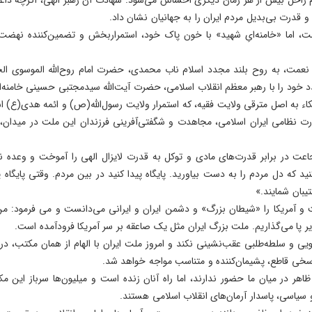
و قدرت بی‌بدیل مردم ایران را به جهانیان نشان داد.
یست، اما «خامنه‌ایِ شهید» با خون پاک خود، استمراربخش و تضمین‌کننده نهض
 نعمت، به روح بلند مجدد اسلام ناب محمدی، حضرت امام روح‌الله الموسوی الخ
 خود را با رهبر معظم انقلاب اسلامی، حضرت آیت‌الله سیدمجتبی حسینی خامنه‌ای،
اء به اصل مترقی ولایت فقیه، که استمرار ولایت رسول‌الله(ص) و ائمه هدی(ع) ا
 قدرت نظامی ایران اسلامی، مجاهدت و شگفتی‌آفرینی فرزندان این ملت در میدا
 شجاعت در برابر قدرت‌های مادی و توکل به قدرت لایزال الهی را آموخت و وعده
د که دل مردم را به دست بیاورید. پایگاه پیدا کنید در بین مردم. وقتی پایگاه
بان شمایند.»
و آمریکا را «شیطان بزرگ» و دشمن ایران و ایرانی می‌دانست و می فرمود: من‌ با ا
ر پا می‌گذاریم‌. ملت‌ بزرگ‌ ایران‌ مثل‌ یک‌ صاعقه‌ بر سر آمریکا فرودآمده‌ است‌.
ویی و سلطه‌طلبی عقب‌نشینی نکند و امروز ملت ایران با الهام از همان مکتب، در 
پاسخی قاطع، پشیمان‌کننده و متناسب مواجه خواهد شد.
ظاهر در میان ما حضور ندارند، اما راه آنان زنده است و میلیون‌ها سرباز این م
یاسی، پاسدار آرمان‌های انقلاب اسلامی هستند.