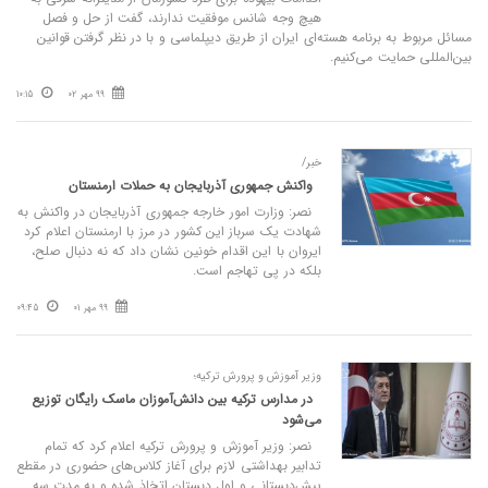
هیچ ‌وجه شانس موفقیت ندارند، گفت از حل و فصل
مسائل مربوط به برنامه هسته‌ای ایران از طریق دیپلماسی و با در نظر گرفتن قوانین
بین‌المللی حمایت می‌کنیم.
99 مهر 02
10:15
خبر/
واکنش جمهوری آذربایجان به حملات ارمنستان
نصر: وزارت امور خارجه جمهوری آذربایجان در واکنش به
شهادت یک سرباز این کشور در مرز با ارمنستان اعلام کرد
ایروان با این اقدام خونین نشان داد که نه دنبال صلح،
بلکه در پی تهاجم است.
99 مهر 01
09:45
وزیر آموزش و پرورش ترکیه؛
در مدارس ترکیه بین دانش‌آموزان ماسک رایگان توزیع
می‌شود
نصر: وزیر آموزش و پرورش ترکیه اعلام کرد که تمام
تدابیر بهداشتی لازم برای آغاز کلاس‌های حضوری در مقطع
پیش‌دبستانی و اول دبستان اتخاذ شده و به مدت سه