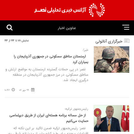
عناوین اخبار
خبرگزاری آناتولی
نمایش 181 تا 194 از 194
خبر/
ارمنستان مناطق مسکونی در جمهوری آذربایجان را
بمباران کرد
نصر: در پی حملات گسترده ارمنستان به مواضع ارتش و
مناطق مسکونی در مرز جمهوری آذربایجان در منطقه
درگیری ایجاد شد.
99 مهر 06
10:42
رئیس‌جمهور ترکیه؛
از حل مساله برنامه هسته‌ای ایران از طریق دیپلماسی
حمایت می‌کنیم
نصر: رئیس‌جمهور ترکیه ضمن تاکید بر این نکته که
اقدامات بیهوده برای طرد کشورمان از مدیترانه شرقی به