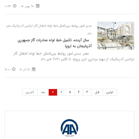
98 بهمن 05
00:33
مدیر امور روابط بین‌الملل خط لوله انتقال گاز ترانس آدرياتيک خبر
داد:
سال آینده، تکمیل خط لوله صادرات گاز جمهوری
آذربایجان به اروپا
نصر: مدیر امور روابط بین‌الملل خط لوله انتقال گاز
ترانس آدرياتيک از بهره برداری این پروژه تا اکتبر 2020 خبر داد.
98 آذر 18
17:00
اولین
قبل
3
4
5
6
7
بعد
آخرین