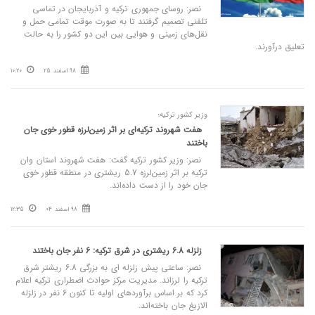
نصر: روسای جمهوری ترکیه و آذربایجان در تماسی
تلفنی تصمیم گرفتند تا به صورت موقت تمامی حمل و
نقل‌های زمینی و هوایی بین این دو کشور را به حالت
تعلیق درآورند.
98 اسفند 25
10:20
وزیر کشور ترکیه؛
هفت شهروند ترکیه‌ای بر اثر زمین‌لرزه قطور خوی جان
باختند
نصر: وزیر کشور ترکیه گفت: هفت شهروند استان وان
ترکیه بر اثر زمین‌لرزه 5.7 ریشتری در منطقه قطور خوی
جان خود را از دست داده‌اند.
98 اسفند 04
12:35
زلزله 6.8 ریشتری در شرق ترکیه: 6 نفر جان باختند
نصر: ساعتی پیش زلزله ای به بزرگی 6.8 ریشتر شرق
ترکیه را لرزاند. مدیریت مرکز حوادث اضطراری ترکیه اعلام
کرد که بر اساس برآوردهای اولیه تا کنون 6 نفر در زلزله
الازیغ جان باخته‌اند.