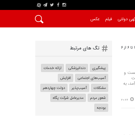
A
هی دولتی
فیلم
عکس
تگ های مرتبط
پیشگیری
دندانپزشکی
ارائه خدمات
یست و
یت
آسیب‌های اجتماعی
افزایش
مد، به
مشکلات
آسیب‌پذیر
دولت چهاردهم
شعور مردم
مدیرعامل شرکت پگاه
20:26
بودجه