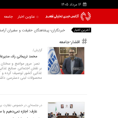
16
مرداد
1405
عناوین اخبار
جامعه
آخرین اخبار
خبرنگاران؛ پیشاهنگان حقیقت و سفیران آرام
اقشار-جامعه
گزارش/
محمد نریمانی راد، مدیرع
نصر: مرور مواضع و سخنان م
بر نقش اجتماعی صنایع غذایی ن
غذایی کشور توصیف کرده و گف
محصولات لبنی دسترسی داشته
در جلسه‌ای در خصوص نظارت بر ق
عارف: اجازه نمی‌دهیم با س