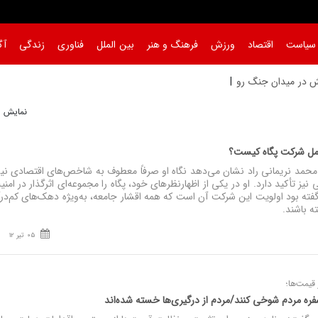
سیاست
اقتصاد
ورزش
فرهنگ و هنر
بین الملل
فناوری
زندگی
آگ
ش در میدان جنگ روایت‌ ه
نمایش 1 تا 6 از 6
امل شرکت پگاه کیست؟
حمد نریمانی راد نشان می‌دهد نگاه او صرفاً معطوف به شاخص‌های اقتصادی ن
یز تأکید دارد. او در یکی از اظهارنظر‌های خود، پگاه را مجموعه‌ای اثرگذار در امن
ته بود اولویت این شرکت آن است که همه اقشار جامعه، به‌ویژه دهک‌های کم‌درآ
 باشند.
05 تیر 12
یمت‌ها؛
فره مردم شوخی کنند/مردم از درگیری‌ها خسته شده‌اند