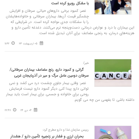
با مشکل روبرو کرده است
نصر: کمبود برخی داروهای حیاتی سرطان و افزایش
چشمگیر قیمت آن‌ها، بیماران سرطانی و خانواده‌هایشان
را با مشکلات جدی مواجه کرده است. در شرایطی که
این بیماران با درد و عوارض درمانی دست‌وپنجه نرم می‌کنند، دغدغه تأمین دارو و
هزینه‌های درمان، به رنجی مضاعف برای آنان تبدیل شده است.
05 اردیبهشت 23
11:32
خبر/
گرانی و کمبود دارو، رنج مضاعف بیماران سرطانی/
سرطان دومین عامل مرگ و میر در آذربایجان غربی
نصر: وقتی بیمار جلوی چشمت درد می کشد و نمی
توانی دارو پیدا کنی دیگر کمبود دارو نیست فرسایش
روحی برای خانواده و جسمی برای بیمار است باید بیمار
داشته باشی تا بفهمی من چه می گویم.
04 دی 24
22:47
رییس سازمان غذا و دارو مطرح کرد:
بحران ارزی و فشار بر زنجیره تأمین دارو / هشدار