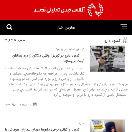
عناوین اخبار
کمبود دارو
نمایش 1 تا 30 از 48
گزارش اختصاصی نصر/
کمبود دارو در تبریز ؛ وقتی دلالان از درد بیماران
ثروت می‌سازند
نصر: م. الف برای انجام MRI همسرش به ماده حاجب
نیاز داشت. پس از مراجعه به داروخانه‌های مختلف و
ناامیدی از یافتن داروی مورد نیاز فردی به او پیشنهاد
می‌دهد سری به یکی از مغازه‌های مجاور مرکز تصویربرداری بزند. دارو پیدا شد، اما با
قیمتی گزاف و چند ده برابر نرخ معمول. هزینه‌ای که در این شرایط اقتصادی فعلی
استیصال ناشی از کمبود دارو را برای او دوچندان کرد.
05 خرداد 11
08:23
خبر/
کمبود و گرانی برخی داروها درمان بیماران سرطانی را