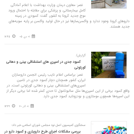
نصر: معاون درمان وزارت بهداشت با اعلام آمادگی
کامل بیمارستانی و پزشکی برای مقابله با احتمال ورود
موج جدید کرونا به کشور، گفت: کمبودی در زمینه
داروهای کرونا وجود ندارد و واکسن‌سازها نیز در حال تولید واکسن بر پایه سویه‌های
جدید هستند.
01 دی 05
12:45
گزارش/
کمبود جدی در اسپری‌ های استنشاقی بینی و دهانی
کورتونی
نصر: براساس اعلام نایب رئیس انجمن داروسازان
ایران، کشور همچنان دچار کمبود جدی در تامین
اسپری‌های استنشاقی بینی و دهانی کورتونی است، در
واقع کمبود برخی از این اسپری‌ها مثل سالبوتامول تا حدی کمتر شده اما برخی دیگر از
این اسپره‌ها همچون مومتازون و بودزوناید کمبود جدی دارد.
01 آذر 20
13:49
سخنگوی کمیسیون اصل نود مجلس شورای اسلامی خبر داد؛
بررسی مشکلات اجرای طرح دارویاری و کمبود دارو در