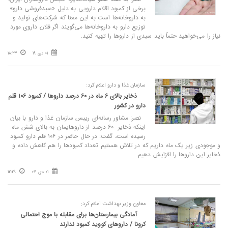
برخی از کمبود اقلام دارویی به دلیل «سبدفروشی دارو»
به داروخانه‌ها است به این معنا که شرکت‌های تولید و
توزیع دارو به داروخانه‌ها می‌گویند اگر فلان داروی مورد
نیاز را می‌خواهید حتماً باید سبدی از داروها را تهیه کنید.
01 دی 19
18:23
سازمان غذا و دارو اعلام کرد:
ذخایر بالای ۶ ماه در ۶۰ درصد داروها / کمبود ۱۰۶ قلم
دارو در کشور
نصر: مشاور رسانه‌ای رییس سازمان غذا و دارو با بیان
اینکه ذخایر ۶۰ درصد از داروهایمان به بالای شش ماه
رسیده است، گفت: در حال حاضر در ۱۰۶ قلم دارو کمبود
و موجودی زیر یک ماه داریم که در تلاش هستیم تعداد کمبودها را هم کاهش داده و
ذخایر این داروها را افزایش دهیم.
01 دی 07
12:29
معاون وزیر بهداشت اعلام کرد:
آمادگی بیمارستان‌ها برای مقابله با موج احتمالی
کرونا / داروهای کووید کمبود ندارند