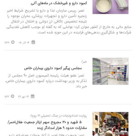
کمبود دارو و شیرخشک در ماه‌های آتی
نصر: رییس سازمان غذا و دارو با تشریح شرایط اخیر
زنجیره تأمین دارو و تجهیزات پزشکی، بحران موجود را
نتیجه تخصیص ناکافی ارز دولتی و اختلال در انتقال
منابع مالی به خارج از کشور عنوان کرد؛ عواملی که به گفته او موجب کاهش نقدینگی
شرکت‌ها و شکل‌گیری بدهی‌های فزاینده در این حوزه شده است.
04 آذر 05
11:46
خبر/
مجلس پیگیر کمبود داروی بیماران خاص
نصر: عضو هیئت رئیسه کمیسیون اصل 90 مجلس از
تذکر به وزیر بهداشت درباره کمبود داروی بیماران خاص،
خبر داد.
04 مهر 26
11:29
روایت امدادونجات در جنگ تحمیلی ۱۲ روزه/
۵ شهید و ۳۰ مجروح سهم ایثار جمعیت هلال‌احمر/
مشارکت حدود ۹ هزار امدادگر زبده
نصر: جمعیت هلال‌احمر از آغاز حملات وحشیانه رژیم