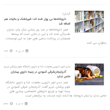
گزارش/
داروخانه‌ها بی پول شده اند؛ شیرخشک و مالیات هم
اضافه شد
نصر: داروخانه‌ها در صد روز پایانی سال، وارد بحران
نقدینگی شده اند و این در حالی است که بیمه‌ها
همچنان در پرداخت بدهی های خود به این موسسات،
بدقولی می کنند.
02 دی 17
09:29
مدیر امور دارویی معاونت غذا و داروی دانشگاه علوم پزشکی تبریز؛
آذربایجان‌شرقی کمبودی در زمینه داروی بیماران
خاص ندارد
نصر: مدیر امور دارویی معاونت غذا و داروی دانشگاه
علوم پزشکی تبریز گفت: آذربایجان شرقی کمبودی در
زمینه تهیه و توزیع داروهای اختصاصی بیماری های
خاص ندارد و تمام داروخانه ها آماده ارایه خدمات به مراجعان است.
02 آذر 11
13:47