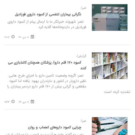
خبر/
نگرانی بیماران تنفسی از کمبود داروی فورادیل
نصر: شهروند خبرنگار ما با ارسال پیام از کمبود داروی
فورادیل در داردوخانه‌ها گلایه کرد.
01 دی 30
21:02
گزارش/
کمبود ۱۷۰ قلم دارو/ پزشکان همچنان کاغذبازی می
کنند
نصر: اگرچه وضعیت تامین دارو با اجرای طرح هایی
نظیر دارویار در کشور و مازندران بهبود یافته اما کمبود
مقطعی و گرانی بیش از ۱۷۰ قلم دارو دردسر بیماران را
تشدید کرده است.
01 دی 27
11:43
خبر/
چرایی کمبود داروهای اعصاب و روان
نصر: به گفته عضو هیأت‌مدیره انجمن داروسازان ایران،