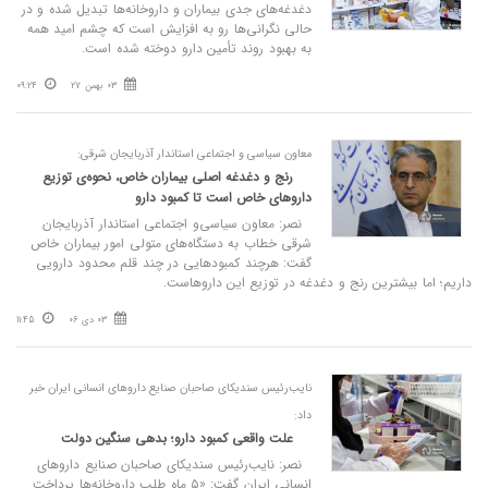
دغدغه‌های جدی بیماران و داروخانه‌ها تبدیل شده و در
حالی نگرانی‌ها رو به افزایش است که چشم امید همه
به بهبود روند تأمین دارو دوخته شده است.
03 بهمن 27
09:24
معاون سیاسی‌ و اجتماعی استاندار آذربایجان شرقی:
رنج و دغدغه اصلی بیماران خاص، نحوه‌ی توزیع
داروهای خاص است تا کمبود دارو
نصر: معاون سیاسی‌‌و اجتماعی استاندار آذربایجان
شرقی خطاب به دستگاه‌های متولی امور بیماران خاص
گفت: هرچند کمبودهایی در چند قلم محدود دارویی
داریم؛ اما بیشترین رنج و دغدغه در توزیع این داروهاست.
03 دی 06
11:45
نایب‌رئیس سندیکای صاحبان صنایع داروهای انسانی ایران خبر
داد:
علت واقعی کمبود دارو؛ بدهی سنگین دولت
نصر: نایب‌رئیس سندیکای صاحبان صنایع داروهای
انسانی ایران گفت: «۵ ماه طلب داروخانه‌ها پرداخت