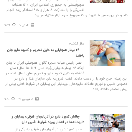
صهیونیستی به جمهوری اسلامی ایران، ۵۱۲ عملیات
نفس‌گیر را با مشارکت ۸ هزار و ۹۰۸ امدادگر زبده انجام
داد و در این مسیر ۵ شهید و ۳۰ مجروح سهم ایثار هلال‌احمر بود.
04 تیر 10
15:25
سال گذشته؛
۲۶ بیمار هموفیلی به دلیل تحریم و کمبود دارو جان
باختند
نصر: رئیس هیات مدیره کانون هموفیلی ایران با بیان
اینکه ۲۶ بیمار هموفیلی(رده سنی ۹ تا ۵۰ سال) سال
گذشته به دلیل کمبود دارو و تحریم های اعمال شده در
این زمینه، جان خود را از دست دادند، گفت: ضرورت دارد سازمان غذا و دارو در
خصوص تامین و توزیع عادلانه دارودهای موردنیاز این بیماران در شرایط فعلی بیش از
پیش اهتمام داشته باشد.
04 فروردین 26
12:30
چالش کمبود دارو در آذربایجان شرقی؛ بیماران و
داروخانه‌ها در انتظار بهبود شرایط تأمین دارو
نصر: کمبود دارو در آذربایجان شرقی به یکی از