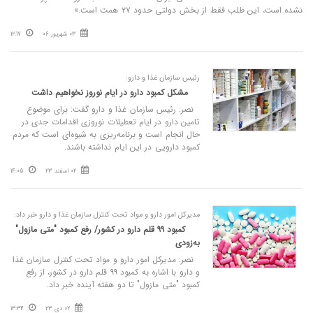
نشده است، این طلب فقط از بخش دولتی حدود ۲۷ همت است.»
03 شهریور 06
12:17
رئیس سازمان غذا و دارو:
مشکل کمبود دارو در ایام نوروز نخواهیم داشت
نصر: رئیس سازمان غذا و دارو گفت: برای موضوع
تامین دارو در ایام تعطیلات نوروزی اقدامات جدی در
حال انجام است و برنامه‌ریزی به شیوه‌ای است که مردم
کمبود دارویی در این ایام نداشته باشند.
02 اسفند 23
14:05
مدیرکل امور دارو و مواد تحت کنترل سازمان غذا و دارو خبر داد:
کمبود ۹۹ قلم دارو در کشور/ رفع کمبود "متی‌ مازول"
به‌زودی
نصر: مدیرکل امور دارو و مواد تحت کنترل سازمان غذا
و دارو با اشاره به کمبود ۹۹ قلم دارو در کشور، از رفع
کمبود "متی مازول" تا دو هفته آینده خبر داد.
02 دی 23
13:34