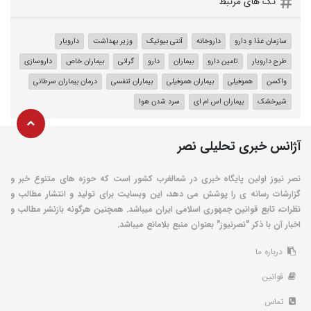
تگ های مرتبط
سازمان غذا و دارو
داروخانه
آنتی بیوتیک
وزیر بهداشت
دارویار
طرح دارویار
تامین دارو
بیماران
دارو
گرانی
بیماران خاص
داروسازی
واکسن
هموفیلی
بیماران هموفیلی
بیماران تنفسی
درمان بیماران سرطانی
شیرخشک
بیماران اس ام ای
سرد شدن هوا
آژانس خبری تحلیلی نصر
نصر نیوز اولین پایگاه خبری در شمالغرب کشور است که حوزه های متنوع خبر و
گزارشات رسانه ی را پوشش می دهد، این وبسایت برای تولید و انتشار مطالب و
نظرات، تابع قوانین جمهوری اسلامی ایران میباشد. همچنین هرگونه بازنشر مطالب و
اخبار آن با ذکر "نصرنیوز" بعنوان منبع بلامانع میباشد.
درباره ما
قوانین
تماس