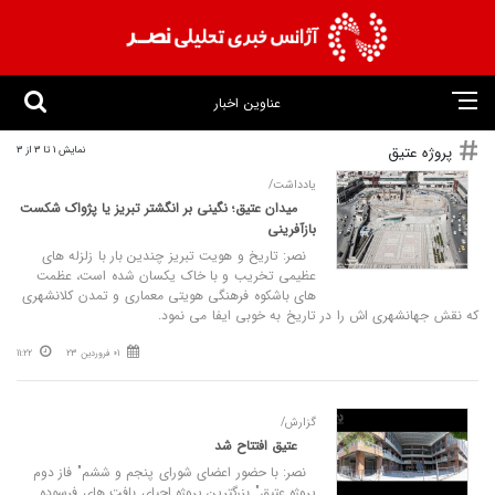
عناوین اخبار
پروژه عتیق
نمایش 1 تا 3 از 3
یادداشت/
میدان عتیق؛ نگینی بر انگشتر تبریز یا پژواک شکست
بازآفرینی
نصر: تاریخ و هویت تبریز چندین بار با زلزله های
عظیمی تخریب و با خاک یکسان شده است، عظمت
های باشکوه فرهنگی هویتی معماری و تمدن کلانشهری
که نقش جهانشهری اش را در تاریخ به خوبی ایفا می نمود.
01 فروردین 23
11:22
گزارش/
عتیق افتتاح شد
نصر: با حضور اعضای شورای پنجم و ششم‌" فاز دوم
پروژه عتیق" بزرگترین پروژه احیای بافت های فرسوده