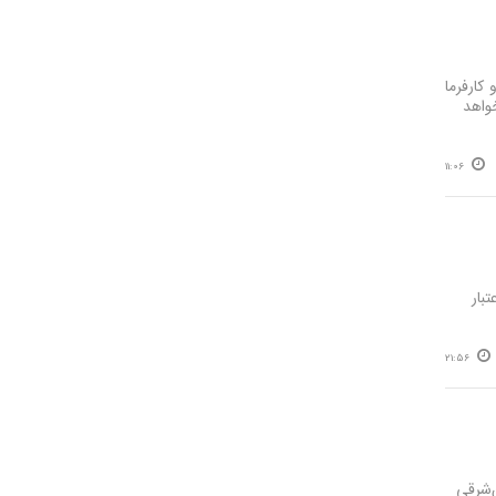
کارفرما
خواهد
11:06
 اعتبار
21:56
‌شرقی