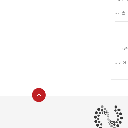
14:19
شخص
18:22