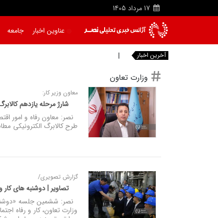
17
مرداد
1405
عناوین اخبار
جامعه
آخرین اخبار
خبرنگ
وزارت تعاون
معاون وزیر کار:
شارژ مرحله یازدهم کالابرگ 
نصر: معاون رفاه و امور اقتص
طرح کالابرگ الکترونیکی مطابق برنامه از روز جم
گزارش تصویری/
تصاویر | دوشنبه‌ های کار 
نصر: ششمین جلسه «دوشنبه‌ ه
وزارت تعاون، کار و رفاه اجتم