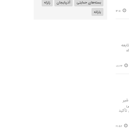
بسته‌های حمایتی
آذربایجان
زلزله
14:18
یارانه
ابعه
ه
08:24
شیر
ی
تأکید
21:56