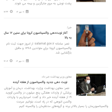
پشت نوبتی به مرور جایگزین و بیمه می شوند.
01 مهر 06
12:44
خبر/
آغاز نوبت‌دهی واکسیناسیون کرونا برای سنین ۱۲ سال
به بالا
نصر: سامانه salamat.gov.ir از امروز جهت ثبت نام
واکسیناسیون کرونا برای متولدین ۱۳۸۸ و ماقبل
بازگشایی شد.
00 مهر 06
17:06
معاون وزیر بهداشت خبر داد:
نوبت دهی جدید واکسیناسیون از هفته آینده
نصر: معاون بهداشت وزارت بهداشت، درمان و آموزش
پزشکی از واردات هفتگی پنج میلیون دز واکسن کووید
۱۹ از هفته آینده خبر داد و گفت: امیدواریم با واردات
واکسن انبوهی که در راه است، بتوانیم سرعت
واکسیناسیون‌مان را بسیار بالاتر برده و گروه‌های مدنظرمان را واکسینه کنیم.