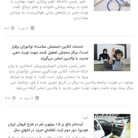
نصر: رئیس دانشگاه علوم پزشکی شهید بهشتی، با
اشاره به برنامه پزشکی خانواده و نظام ارجاع، گفت:
نوبت‌ دهی در بازه‌های زمانی طولانی‌مدت به بیماران
معنا ندارد.
04 مهر 01
11:06
خدمات آنلاین «سنجش سلامت» نوآموزان برقرار
است/ مراکز سنجش تعطیل شده، جهت نوبت دهی
جدید، با والدین تماس می‌گیرند
نصر: رئیس سازمان آموزش‌وپرورش استثنایی با بیان
اینکه خدمات آنلاین نوبت‌گیری سنجش نوآموزان بدو
ورود به دبستان برقرار است گفت: با توجه به شرایط
موجود، در صورت مراجعه والدین به مراکز در تاریخ تعیین شده از قبل، چنانچه این
مراکز بسته بوده باشند، جهت نوبت دهی جدید، با والدین تماس گرفته می‌شود.
04 خرداد 28
09:51
خبر/
ثبت‌نام بالغ بر ۱.۵ میلیون نفر در طرح فروش ایران
خودرو/ دور دوم ثبت تقاضای خرید در انتهای سال
نصر: طبق آمار تاکنون بالغ بر ۱.۵ میلیون نفر در طرح