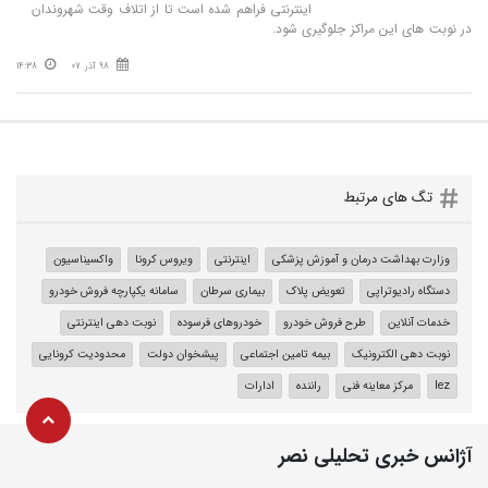
اینترنتی فراهم شده است تا از اتلاف وقت شهروندان
در نوبت های این مراکز جلوگیری شود.
98 آذر 07
14:38
تگ های مرتبط
وزارت بهداشت درمان و آموزش پزشکی
اینترنتی
ویروس کرونا
واکسیناسیون
دستگاه رادیوتراپی
تعویض پلاک
بیماری سرطان
سامانه یکپارچه فروش خودرو
خدمات آنلاین
طرح فروش خودرو
خودروهای فرسوده
نوبت دهی اینترنتی
نوبت دهی الکترونیک
بیمه تامین اجتماعی
پیشخوان دولت
محدودیت کرونایی
lez
مرکز معاینه فنی
راننده
ادارات
آژانس خبری تحلیلی نصر