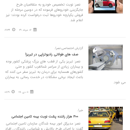
نصر: نوبت تخصیص خودرو به متقاضیان طرح
جایگزینی خودروهای فرسوده که در دومین مرحله از
فروش یکپارچه خودروها ثبت درخواست کرده بودند؛ نیز
اعلام شد.
02 خرداد 29
09:34
گزارش اختصاصی نصر/
صف های طولانی رادیوتراپی در تبریز!
نصر: تبریز یکی از قطب های بزرگ پزشکی کشور بوده
و بیماران زیادی از سراسر شمالغرب کشور و حتی
کشورهای همسایه برای درمان به تبریز سفر می کنند که
باعث ایجاد برخی مشکلات در خدمت رسانی به بیماران
می شود.
01 دی 28
08:41
خبر/
۳۰۰ هزار راننده پشت نوبت بیمه تامین اجتماعی
نصر: مدیرکل امور بیمه شدگان سازمان تامین اجتماعی
گفت: با اجرای طرح پالایش و شناسایی رانندگان ، افراد