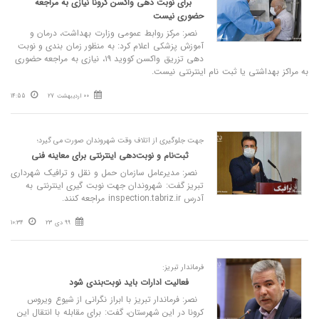
برای نوبت دهی واکسن کرونا نیازی به مراجعه
حضوری نیست
نصر: مرکز روابط عمومی وزارت بهداشت، درمان و
آموزش پزشکی اعلام کرد: به منظور زمان بندی و نوبت
دهی تزریق واکسن کووید ۱۹، نیازی به مراجعه حضوری
به مراکز بهداشتی یا ثبت نام اینترنتی نیست.
00 اردیبهشت 27
14:55
جهت جلوگیری از اتلاف وقت شهروندان صورت می گیرد؛
ثبت‌نام و نوبت‌دهی اینترنتی برای معاینه فنی
نصر: مدیرعامل سازمان حمل و نقل و ترافیک شهرداری
تبریز گفت: شهروندان جهت نوبت گیری اینترنتی به
آدرس inspection.tabriz.ir مراجعه کنند.
99 دی 23
10:34
فرماندار تبریز:
فعالیت ادارات باید نوبت‌بندی شود
نصر: فرماندار تبریز با ابراز نگرانی از شیوع ویروس
کرونا در این شهرستان، گفت: برای مقابله با انتقال این