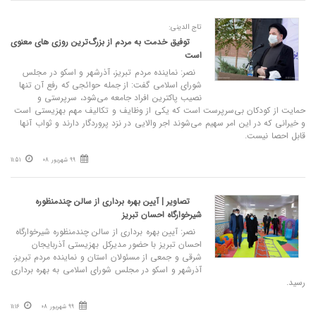
تاج الدینی:
توفیق خدمت به مردم از بزرگ‌ترین روزی های معنوی
است
نصر: نماینده مردم تبریز، آذرشهر و اسکو در مجلس
شورای اسلامی گفت: از جمله حوائجی که رفع آن تنها
نصیب پاکترین افراد جامعه می‌شود، سرپرستی و
حمایت از کودکان بی‌سرپرست است که یکی از وظایف و تکالیف مهم بهزیستی است
و خیرانی که در این امر سهیم می‌شوند اجر والایی در نزد پروردگار دارند و ثواب آنها
قابل احصا نیست.
99 شهریور 08
11:51
تصاویر | آیین بهره برداری از سالن چندمنظوره
شیرخوارگاه احسان تبریز
نصر: آیین بهره برداری از سالن چندمنظوره شیرخوارگاه
احسان تبریز با حضور مدیرکل بهزیستی آذربایجان
شرقی و جمعی از مسئولان استان و نماینده مردم تبریز،
آذرشهر و اسکو در مجلس شورای اسلامی به بهره برداری
رسید.
99 شهریور 08
11:16