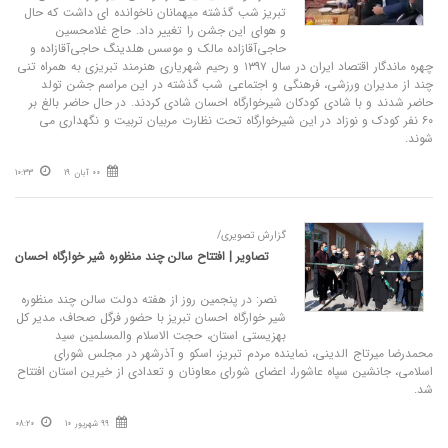
تبریز شب گذشته میهمانان ناخوانده ای داشت که حال
و هوای این جشن را تغییر داد. حاج غلامحسین
حاجی‌آقازاده مالک و‌ موسس هلدینگ حاجی‌آقازاده و
چهره ماندگار اقتصاد ایران در سال ۱۳۹۷ و رحیم شهریاری هنرمند تبریزی به همراه تنی
چند از مدیران ورزشی، فرهنگی و اجتماعی شب گذشته در این مراسم جشن تولد
حاضر شدند و با شادی کودکان شیرخوارگاه احسان شادی کردند. در حال حاضر بالغ بر
۶۰ نفر کودک و نوزاد در این شیرخوارگاه تحت نظارت مربیان تربیت و نگهداری می
شوند.
00 آبان 19
10:33
گزارش تصویری/
تصاویر | افتتاح سالن چند منظوره شیر خوارگاه احسان
نصر: در پنجمین روز از هفته دولت سالن چند منظوره
شیر خوارگاه احسان تبریز با حضور فرگل صحاف، مدیر کل
بهزیستی استان، حجت الاسلام والمسلمین سید
محمدرضا میرتاج الدینی، نماینده مردم تبریز، اسکو و آذرشهر در مجلس شورای
اسلامی، جانشین سپاه عاشورا، اعضای شورای معاونان و تعدادی از خیرین استان افتتاح
شد.
99 شهریور 10
08:20