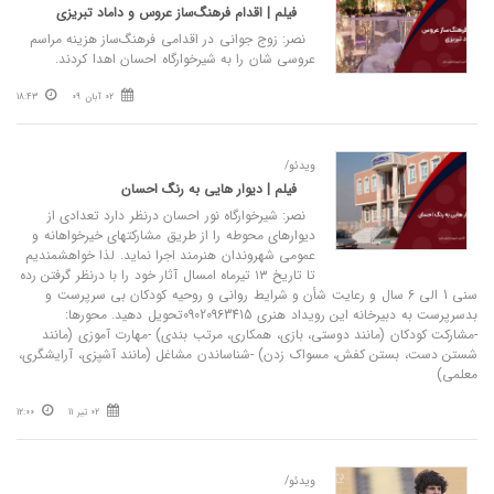
فیلم | اقدام فرهنگ‌ساز عروس و داماد تبریزی
نصر: زوج جوانی در اقدامی فرهنگ‌ساز هزینه مراسم
عروسی شان را به شیرخوارگاه احسان اهدا کردند.
02 آبان 09
18:43
ویدئو/
فیلم | دیوار هایی به رنگ احسان
نصر: شیرخوارگاه نور احسان درنظر دارد تعدادی از
دیوارهای محوطه را از طریق مشارکتهای خیرخواهانه و
عمومی شهروندان هنرمند اجرا نماید. ️لذا خواهشمندیم
تا تاریخ ۱۳ تیرماه امسال آثار خود را با درنظر گرفتن رده
سنی 1 الی 6 سال و رعایت شأن و شرایط روانی و روحیه کودکان بی سرپرست و
بدسرپرست به دبیرخانه این رویداد هنری 09020963415تحویل دهید. ️محورها:
-مشارکت کودکان (مانند دوستی، بازی، همکاری، مرتب بندی) -مهارت آموزی (مانند
شستن دست، بستن کفش، مسواک زدن) -شناساندن مشاغل (مانند آشپزی، آرایشگری،
معلمی)
02 تیر 11
12:00
ویدئو/