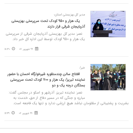
مدیر کل بهزیستی استان؛
یک هزار و 950 کودک تحت سرپرستی بهزیستی
آذربایجان شرقی قرار دارند
نصر: مدیر کل بهزیستی آذربایجان شرقی از سرپرستی
یک هزار و 950 کودک توسط این اداره کل خبر داد.
99 شهریور 07
18:30
خبر/
افتتاح سالن چندمنظوره شیرخوارگاه احسان با حضور
نماینده تبریز/ یک هزار و 700 کودک تحت سرپرستی
بستگان درجه یک و دو
نصر: نماینده تبریز، آذرشهر و اسکو در مجلس گفت:
مبارزه و جنگی که در مسیر دفاع از حق، خدمت به
بشریت و پشتیبانی از مظلومان نباشد هیچ ارزشی ندارد و تنها یک فاجعه است.
99 شهریور 06
16:39