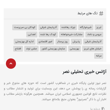
تگ های مرتبط
تبریز
شیرخوارگاه
نوزاد رهاشده
آذربایجان شرقی
کودکان بی سرپرست
عروس و داماد
مشارکت خیرخواهانه
کودک رها شده
اهدایی
آذربایجان شرقی
پذیرش
روز پرستار
امور اقتصادی
اداره کل بهزیستی
خیابان های تبریز
بهزیستی
سازمان بهزیستی کشور
جشن تولد
افتتاح
مراغه
آژانس خبری تحلیلی نصر
نصر نیوز اولین پایگاه خبری در شمالغرب کشور است که حوزه های متنوع خبر و
گزارشات رسانه ی را پوشش می دهد، این وبسایت برای تولید و انتشار مطالب و
نظرات، تابع قوانین جمهوری اسلامی ایران میباشد. همچنین هرگونه بازنشر مطالب و
اخبار آن با ذکر "نصرنیوز" بعنوان منبع بلامانع میباشد.
درباره ما