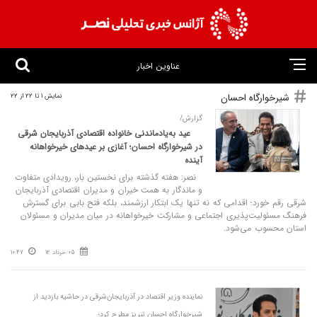
عناوین اخبار
شیرخوارگاه احسان
نمایش 1 تا 22 از 22
گزارش/
عید به‌یادماندنی خانواده اقتصادی آذربایجان شرقی
در شیرخوارگاه احسان؛ آغازی بر عیدهای خیرخواهانه
آینده
نصر: هفته گذشته برای نخستین بار، رویدادی متفاوت
و ماندگار به همت خیران و مدیران اقتصادی آذربایجان
شرقی رقم خورد؛ اقدامی که نه تنها یک ابتکار ارزشمند، بلکه فتح بابی برای گسترش
فرهنگ مسئولیت‌پذیری اجتماعی و مشارکت خیرخواهانه در میان مدیران و مسئولان
استان محسوب می‌شود.
05 خرداد 12
10:47
نماینده وزیر اقتصاد در آذربایجان‌شرقی در حاشیه بازدید از
شیرخوارگاه احسان تبریز مطرح کرد؛