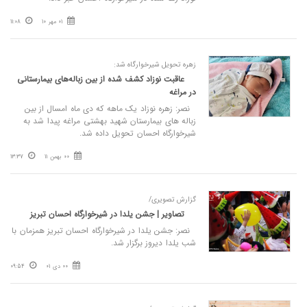
01 مهر 10
11:08
زهره تحویل شیرخوارگاه شد:
عاقبت نوزاد کشف شده از بین زباله‌های بیمارستانی
در مراغه
نصر: زهره نوزاد یک ماهه که دی ماه امسال از بین
زباله های بیمارستان شهید بهشتی مراغه پیدا شد به
شیرخوارگاه احسان تحویل داده شد.
00 بهمن 11
13:37
گزارش تصویری/
تصاویر | جشن یلدا در شیرخوارگاه احسان تبریز
نصر: جشن یلدا در شیرخوارگاه احسان تبریز همزمان با
شب یلدا دیروز برگزار شد.
00 دی 01
09:54