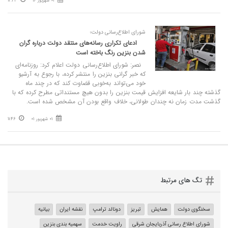
01 شهریور 16
12:34
شورای اطلاع‌رسانی دولت؛
ادعای تکراری رسانه‌های منتقد دولت درباره گران
شدن بنزین رنگ باخته است
نصر: شورای اطلاع‌رسانی دولت اعلام کرد: روزنامه‌ای
که خبر گرانی بنزین را منتشر کرده، با رجوع به آرشیو
خود می‌تواند به‌خوبی قضاوت کند که در چند ماه
گذشته چند بار شایعه افزایش قیمت بنزین را بدون هیچ مستنداتی مطرح کرده که با
گذشت مدت زمان نه چندان طولانی، خلاف واقع بودن آن مشخص شده است.
01 شهریور 01
11:46
تگ های مرتبط
سخنگوی دولت
همایش
تبریز
دونالد ترامپ
نقشه ایران
بیانیه
شورای اطلاع رسانی آذربایجان شرقی
راویت خدمت
سهمیه بندی بنزین