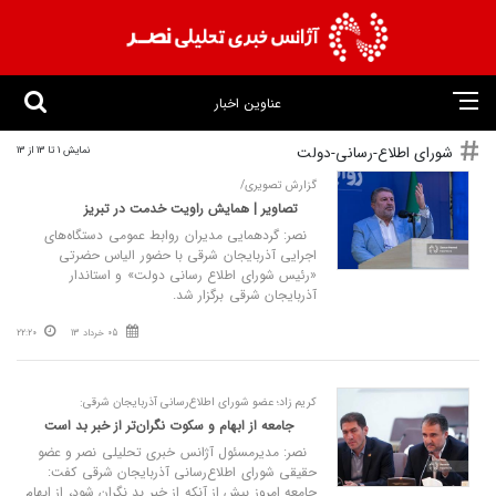
عناوین اخبار
شورای اطلاع-رسانی-دولت
نمایش 1 تا 13 از 13
گزارش تصویری/
تصاویر | همایش راویت خدمت در تبریز
نصر: گردهمایی مدیران روابط عمومی دستگاه‌های
اجرایی آذربایجان شرقی با حضور الیاس حضرتی
«رئیس شورای اطلاع رسانی دولت» و استاندار
آذربایجان شرقی برگزار شد.
05 خرداد 13
22:20
کریم زاد؛ عضو شورای اطلاع‌رسانی آذربایجان شرقی:
جامعه از ابهام و سکوت نگران‌تر از خبر بد است
نصر: مدیرمسئول آژانس خبری تحلیلی نصر و عضو
حقیقی شورای اطلاع‌رسانی آذربایجان شرقی کفت:
جامعه امروز بیش از آنکه از خبر بد نگران شود، از ابهام