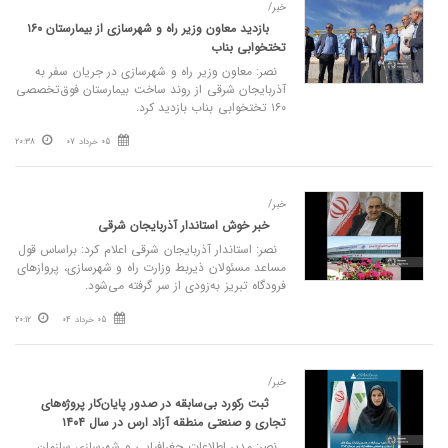
خبر/
بازدید معاون وزیر راه و شهرسازی از بیمارستان ۱۶۰
تختخوابی بناب
نصر: معاون وزیر راه و شهرسازی در جریان سفر به
آذربایجان شرقی از روند ساخت بیمارستان فوق‌تخصصی
۱۶۰ تختخوابی بناب بازدید کرد.
05 خرداد 07
20:38
خبر/
خبر خوش استاندار آذربایجان شرقی
نصر: استاندار آذربایجان شرقی اعلام کرد: براساس قول
مساعد مسئولان ذیربط وزارت راه و شهرسازی، پروازهای
فرودگاه تبریز به‌زودی از سر گرفته می‌شود.
05 خرداد 04
20:12
خبر/
ثبت رکورد بی‌سابقه در صدور پایان‌کار پروژه‌های
تجاری و صنعتی منطقه آزاد ارس در سال ۱۴۰۴
نصر: مدیر اطلاعات جغرافیایی و شهرسازی سازمان