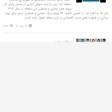
منطقه آزاد ارس از ثبت جهش آماری در صدور پایان ‌کار
پروژه‌ های تجاری و صنعتی این منطقه در سال ۱۴۰۴
خبر داد و اعلام کرد: با تعیین‌ تکلیف ۲۴ پروژه بزرگ تجاری و صنعتی، مسیر برای بهره‌
برداری از ظرفیت‌ های جدید اقتصادی در این منطقه هموار شده است.
05 خرداد 04
13:03
سخنگوی دولت:
هیچ مسیر جاده‌ای یا ریلی مسدود نیست/پزشکیان
پیگیر وضعیت اینترنت است
نصر: سخنگوی دولت گفت: مطابق اعلام وزارت راه و
شهرسازی با همکاری پیمانکاران، هیچ مسیر جاده‌ای،
ریلی، آزادراهی یا بزرگراهی کشور مسدود نیست و
مسیرهای آسیب‌دیده در مدت کوتاه بازگشایی شده‌اند.
05 فروردین 26
18:21
مدیرکل راه و شهرسازی آذربایجان شرقی:
حمایت از آسیب‌دیدگان جنگ رمضان تا بازگشت
کامل آنان به شرایط پایدار ادامه خواهد داشت
نصر: مدیرکل راه و شهرسازی آذربایجان شرقی با