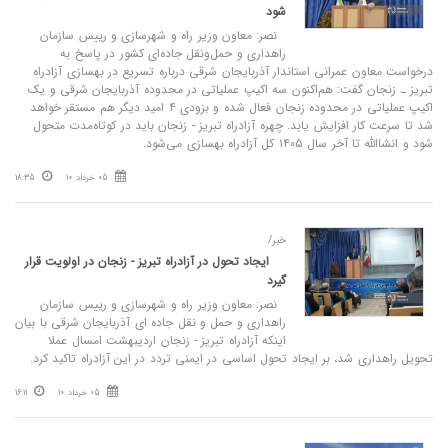
شود
نصر: معاون وزیر راه و شهرسازی و رییس سازمان
راهداری و حمل‌ونقل جاده‌ای کشور در پاسخ به
درخواست معاون عمرانی استاندار آذربایجان شرقی درباره تسریع در بهسازی آزادراه
تبریز ـ زنجان گفت: هم‌اکنون سه اکیپ عملیاتی در محدوده آذربایجان شرقی و یک
اکیپ عملیاتی در محدوده زنجان فعال شده و بزودی ۴ امید دیگر هم مستقر خواهد
شد تا سرعت کار افزایش یابد. چهره آزادراه تبریز - زنجان باید در کوتاه‌مدت متحول
شود و انشاالله تا آخر سال ۱۴۰۵ کل آزادراه بهسازی می‌شود.
05 خرداد 10
18:35
خبر/
ایجاد تحول در آزادراه تبریز - زنجان در اولویت قرار
گیرد
نصر: معاون وزیر راه و شهرسازی و رییس سازمان
راهداری و حمل و نقل جاده ای آذربایجان شرقی با بیان
اینکه آزادراه تبریز - زنجان اردیبهشت امسال عملا
تحویل راهداری شد، بر ایجاد تحول اساسی در ایمنی تردد در این آزادراه تاکید کرد.
05 خرداد 10
16:11