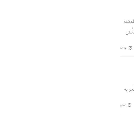
گذشته
 بخش
13:44
جر به
11:37