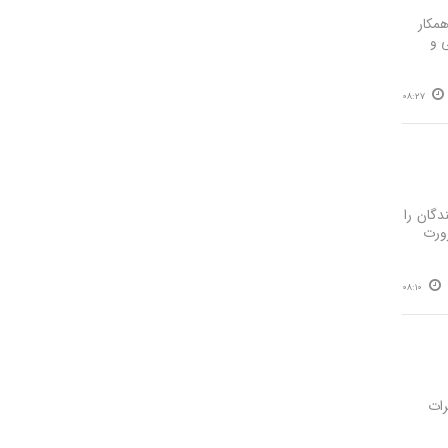
مکار
ی و
08:27
دگان را
ورت
08:10
رات