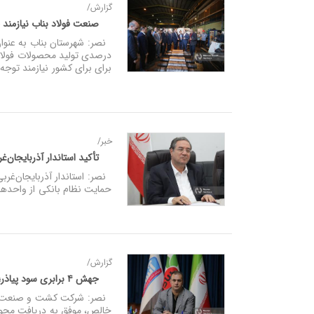
گزارش/
صنعت فولاد بناب نیازمند حمایت جدی دول
درصدی تولید محصولات فولادی
برای برای کشور نیازمند توج
خبر/
تأکید استاندار آذربایجان‌غر
نصر: استاندار آذربایجان‌غربی
حمایت نظام بانکی از واحده
گزارش/
جهش ۴ برابری سود پیاذر؛ مدیریت بهره‌ور پشت پرده رکوردهای تازه
خالص، موفق به دریافت مجوز و اجرای ا