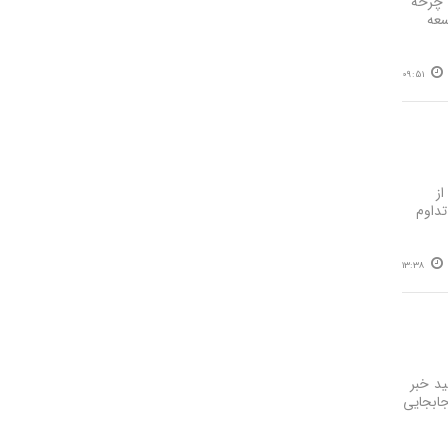
 چرخه
سعه
09:51
از
تداوم
13:38
ید خبر
ین واحد با وزن تقریبی ۱۱۰ تن پس از جابجایی