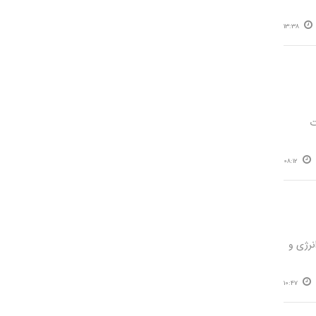
13:38
ت
08:12
از کاهش ۸۰ درصدی مصرف انرژی و
10:47