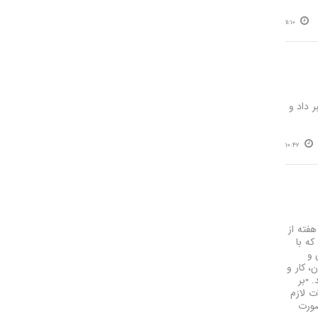
11:10
آذرشهر خبر داد و
10:42
هفته از
که با
 و
، کار و
▫️بر
ت لازم
صورت