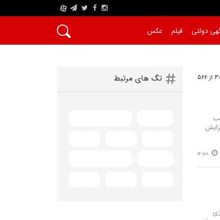
A
هی دولتی
فیلم
عکس
تگ های مرتبط
اشت یک هزار و ۴۰۰ تن سیب
امسال نسبت به سال گذشته ۳۵ درصد افزایش
14:58
زی