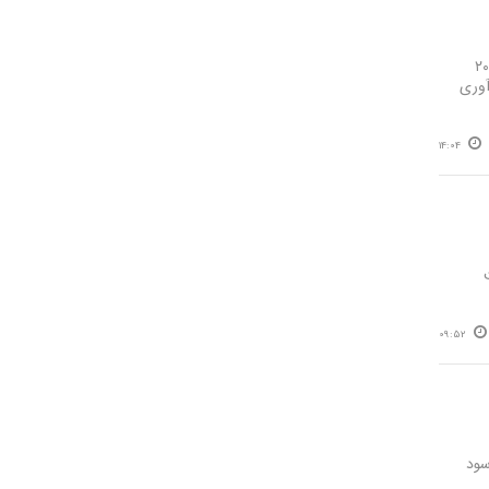
نصر: شهرستان بناب به عنوان یکی از قطب‌های مهم صنعتی کشور به ویژه در حوزه تولید مقاطع فولادی، سهم ۲۰
آوری
14:04
09:52
وه بر ثبت رشد ۲۸۵ درصدی سود