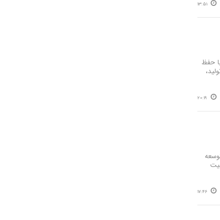
13:51
با حفظ
لید،
20:19
وسعه
لیت
17:46