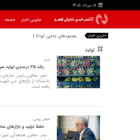
18
مرداد
1405
عناوین اخبار
جامعه
آخرین اخبار
رهنمودهای غذایی کودکان و نوجوانان تدوین
تولید
خبر/
رشد ۳۵ درصدی تولید سیب تابستانه در مراغه
یافته است.
طاهر روحی:
حفظ تولید و بازارهای صاد
نصر: معاون هماهنگی امور اقت