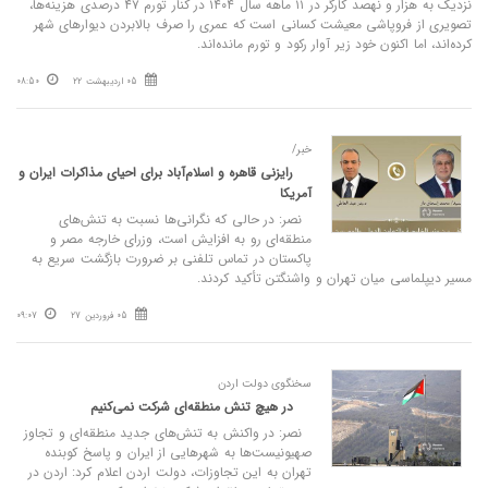
نزدیک به هزار و نهصد کارگر در ۱۱ ماهه سال ۱۴۰۴ در کنار تورم ۴۷ درصدی هزینه‌ها،
تصویری از فروپاشی معیشت کسانی است که عمری را صرف بالابردن دیوارهای شهر
کرده‌اند، اما اکنون خود زیر آوار رکود و تورم مانده‌اند.
05 اردیبهشت 22
08:50
خبر/
رایزنی قاهره و اسلام‌آباد برای احیای مذاکرات ایران و
آمریکا
نصر: در حالی که نگرانی‌ها نسبت به تنش‌های
منطقه‌ای رو به افزایش است، وزرای خارجه مصر و
پاکستان در تماس تلفنی بر ضرورت بازگشت سریع به
مسیر دیپلماسی میان تهران و واشنگتن تأکید کردند.
05 فروردین 27
09:07
سخنگوی دولت اردن
در هیچ تنش منطقه‌ای شرکت نمی‌کنیم
نصر: در واکنش به تنش‌های جدید منطقه‌ای و تجاوز
صهیونیست‌ها به شهرهایی از ایران و پاسخ کوبنده
تهران به این تجاوزات، دولت اردن اعلام کرد: اردن در