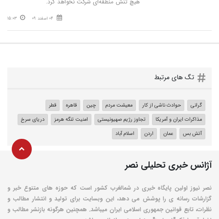
هیچ تنش منطقه‌ای شرکت نخواهد کرد.
04 اسفند 09
15:03
تگ های مرتبط
گرانی
حوادث ناشی از کار
معیشت مردم
چین
قاهره
قطر
مذاکرات ایران و آمریکا
تجاوز رژیم صهیونیستی
امنیت تنگه هرمز
دریای سرخ
آتش بس
عمان
اردن
اسلام آباد
آژانس خبری تحلیلی نصر
نصر نیوز اولین پایگاه خبری در شمالغرب کشور است که حوزه های متنوع خبر و
گزارشات رسانه ی را پوشش می دهد، این وبسایت برای تولید و انتشار مطالب و
نظرات، تابع قوانین جمهوری اسلامی ایران میباشد. همچنین هرگونه بازنشر مطالب و