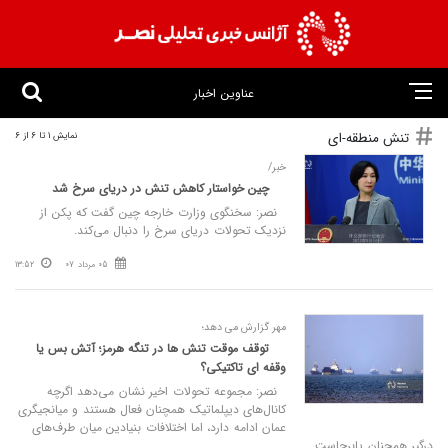
عناوین اخبار
تنش منطقه-ای
نمایش 1 تا 6 از 6
خبر/
چین خواستار کاهش تنش در دریای سرخ شد
نصر: سخنگوی وزارت خارجه چین گفت که پکن از
نزدیک تحولات دریای سرخ را دنبال می‌کند.
05 مرداد 07
13:52
مهر گزارش می‌ دهد؛
توقف موقت تنش‌ ها در تنگه هرمز؛ آتش‌ بس یا
وقفه‌ ای تاکتیکی؟
نصر: مجموعه تحولات اخیر نشان می‌دهد اگرچه
کانال‌های دیپلماتیک همچنان فعال هستند و میانجیگری
عمان ادامه دارد، اما اختلافات بنیادین میان طرف‌های
درگیر همچنان پابرجاست.