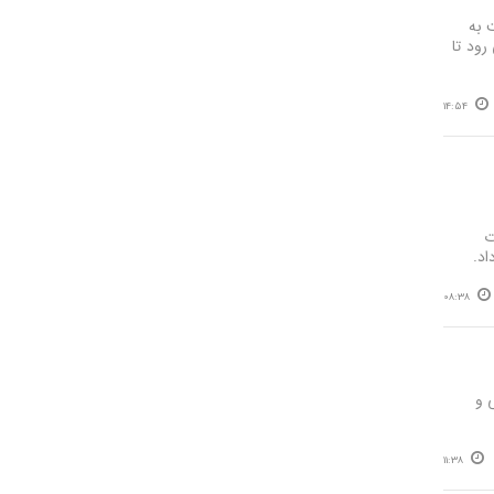
ارش ها نسبت به
 انتظار می رود تا
14:54
ت
اد.
08:38
نی، ترافیکی و
11:38