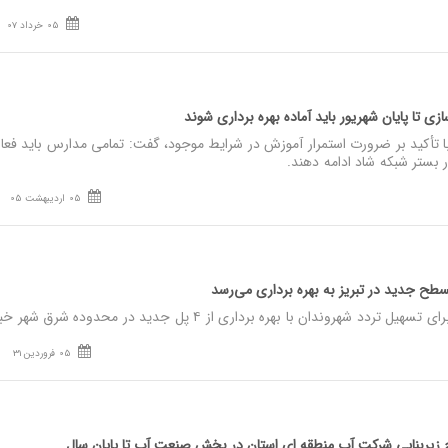
05 خرداد 07
ی تا پایان شهریور باید آماده بهره‌ برداری شوند
تأکید بر ضرورت استمرار آموزش در شرایط موجود، گفت: تمامی مدارس باید فعا
 بستر شبکه شاد ادامه دهند.
05 اردیبهشت 05
ح جدید در تبریز به بهره برداری می‌رسد
شهروندان با بهره برداری از ۴ پل جدید در محدوده شرق شهر خبر داد.
05 فروردین 31
 زیربنایی شرکت آب منطقه ای استان در بخش صنعت آب تا پایان سال