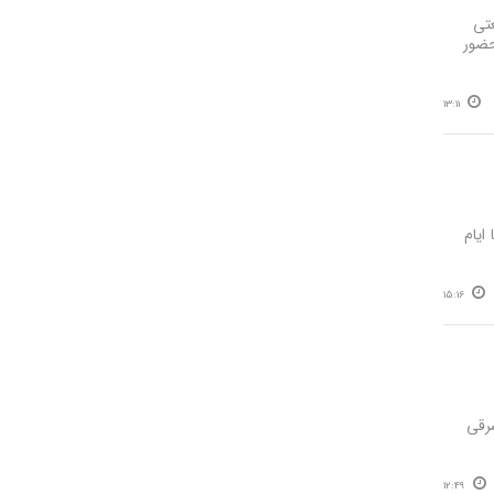
امی ۴۰۰ کارخانه صنعتی
 اشتغالزایی ۱۰ هزار نفر با حضور
13:11
ایام
15:16
شرقی
12:49