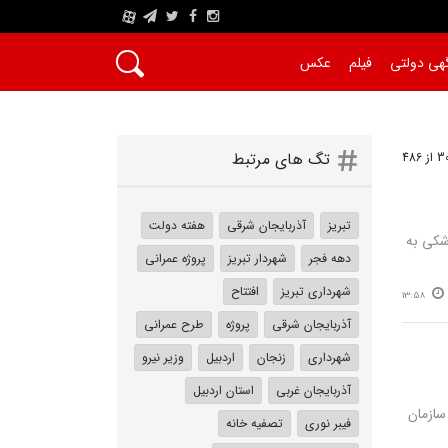
A
هی دولتی
فیلم
عکس
تگ های مرتبط
تبریز
آذربایجان شرقی
هفته دولت
شکی به
دهه فجر
شهردار تبریز
پروژه عمرانی
شهرداری تبریز
افتتاح
13:58
آذربایجان شرقی
پروژه
طرح عمرانی
شهرداری
زنجان
اردبیل
وزیر نیرو
آذربایجان غربی
استان اردبیل
سازمان
فیبر نوری
تصفیه خانه