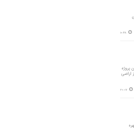
گزاری
10:48
 پروژه
ف تثبیت اشتغال ۳ هزار نفر و آبیاری ۴۰۰ هکتار از اراضی
20:07
 بهره