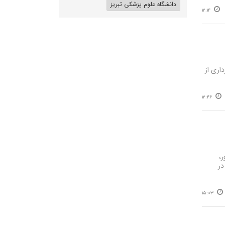
دانشگاه علوم پزشکی تبریز
12:14
و بهره برداری از
12:46
ر،
در
15:03