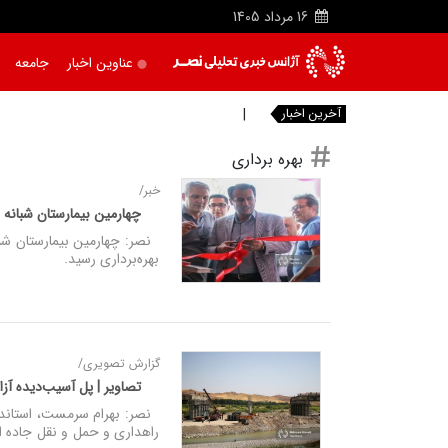
16
مرداد
1405
عناوین اخبار
جامعه
آخرین اخبار
حفظ وحدت مهم‌ ترین نی
|
بهره برداری
خبر/
چهارمین بیمارستان شبانه‌ 
نصر: چهارمین بیمارستان شبا
بهره‌برداری رسید.
گزارش تصویری/
تصاویر | پل آسیب‌دیده آزاد
نصر: بهرام سرمست، استاندا
راهداری و حمل‌ و نقل جاده‌ ا