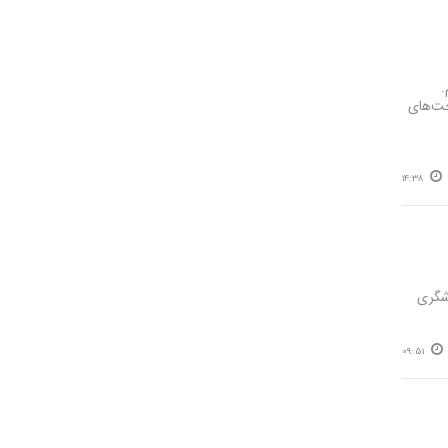
.
خت‌های
14:38
دشگری
09:51