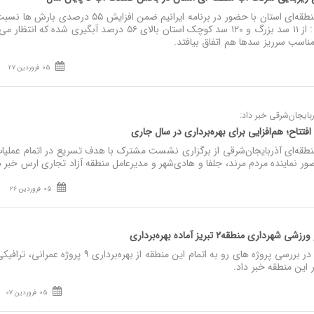
نصر: مدیرعامل شرکت آب منطقه‌ای استان با حضور در برنامه ایرانیم ضمن افزایش ۵۵ درصدی ب
شش ماهه سال گذشته گفت : از ۱۱ سد بزرگ و ۱۲۰ سد کوچک استان بالای ۵۶ درصد آبگیری شده که
مناسب سرریز سدها هم اتفاق بیافتد.
05 فروردین 27
ایجان‌شرقی خبر داد:
افتتاح؛ هم‌افزایی برای بهره‌برداری در سال جاری
قه‌ای آذربایجان‌شرقی از برگزاری نشست مشترک با هدف تسریع در اتمام عملیا
ضور نماینده مردم مرند، جلفا و هادی‌شهر و مدیرعامل منطقه آزاد تجاری ارس خبر د
05 فروردین 26
نصر: شهردار منطقه ۲ تبریز در بررسی پروژه های رو به اتمام این منطقه از بهره‌برداری ۹ پروژه عمرا
ر این منطقه خبر داد.
05 فروردین 07