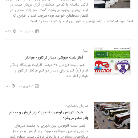
تاکید براینکه با تمامی متخلفان گران فروش بلیت در
ایام اربعین برخورد می‌شود، گفت: مجازات سختی در
انتظار متخلفان خواهد بود؛ هرچند تعداد افرادی که
قصد سوء استفاده از ایام اربعین و شور این ایام را دارند، معدود است.
01 شهریور 10
15:47
خبر/
آغاز بلیت فروشی دیدار تراکتور - هوادار
نصر: بلیت فروشی ۳۰ درصد ظرفیت ورزشگاه یادگار
امام (ره) تبریز برای دیدار دو تیم فوتبال تراکتور و
هوادار آغاز شد.
01 شهریور 08
10:20
سازمان راهداری:
بلیت اتوبوس‌ اربعین به صورت روز فروش و به نام
زائر صادر می‌شود
نصر: بلیت اتوبوس بین شهری به مقصد مرزهای
خروجی اربعین صرفاً به صورت روز فروش و در محل
پایانه‌های مسافری و یا دفاتر فروش بلیت سطح شهر