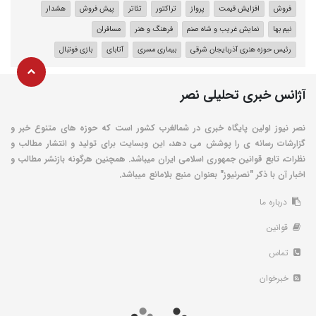
فروش
افزایش قیمت
پرواز
تراکتور
تئاتر
پیش فروش
هشدار
نیم بها
نمایش غریب و شاه صنم
فرهنگ و هنر
مسافران
رئیس حوزه هنری آذربایجان شرقی
بیماری مسری
آتابای
بازی فوتبال
آژانس خبری تحلیلی نصر
نصر نیوز اولین پایگاه خبری در شمالغرب کشور است که حوزه های متنوع خبر و
گزارشات رسانه ی را پوشش می دهد، این وبسایت برای تولید و انتشار مطالب و
نظرات، تابع قوانین جمهوری اسلامی ایران میباشد. همچنین هرگونه بازنشر مطالب و
اخبار آن با ذکر "نصرنیوز" بعنوان منبع بلامانع میباشد.
درباره ما
قوانین
تماس
خبرخوان