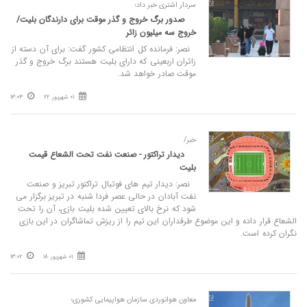
سردار اشتری خبر داد؛
صدور برگ خروج و گذر موقت برای دارندگان بلیت/
خروج سه میلیون زائر
نصر: فرمانده کل انتظامی کشور گفت: برای آن دسته از
زائران اربعینی که دارای بلیت هستند برگ خروج و گذر
موقت صادر خواهد شد.
01 شهریور 22
13:03
خبر/
دیدار تراکتور - صنعت نفت تحت الشعاع قیمت
بلیت
نصر: دیدار تیم های فوتبال تراکتور تبریز و صنعت
نفت آبادان در حالی عصر فردا شنبه در تبریز برگزار می
شود که نرخ بالای تعیین شده بلیت بازی، آن را تحت
الشعاع قرار داده و این موضوع طرفداران این تیم را از ریزش تماشاگران در این بازی
نگران کرده است.
01 شهریور 18
13:02
معاون هوانوردی سازمان هواپیمایی کشوری؛