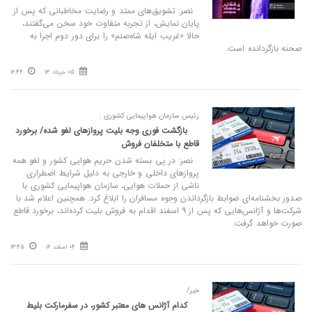
نصر: تشویق‌های ممتد و رضایت مخاطبانی که پس از
پایان نمایش، از تجربه متفاوت خود سخن می‌گفتند،
حالا «غریب ایله شاه‌صنم» را برای دور دوم اجرا به
صحنه بازگردانده است.
05 خرداد 13
12:44
رئیس سازمان هواپیمایی کشوری :
بازگشت فوری وجه بلیت پروازهای لغو شده/ برخورد
قاطع با متخلفان فروش
نصر: در پی بسته شدن حریم هوایی کشور و لغو همه
پروازهای داخلی و خارجی به دلیل شرایط اضطراری
ناشی از حملات هوایی، سازمان هواپیمایی کشوری با
صدور بخشنامه‌ای ضوابط بازگرداندن وجوه مسافران را ابلاغ کرد. همچنین اعلام شد با
شرکت‌ها و آژانس‌هایی که پس از ۹ اسفند اقدام به فروش بلیت کرده‌اند، برخورد قاطع
صورت خواهد گرفت.
04 اسفند 16
13:45
خبر/
کدام آژانس های معتبر کشور، در سفرمارکت بلیط