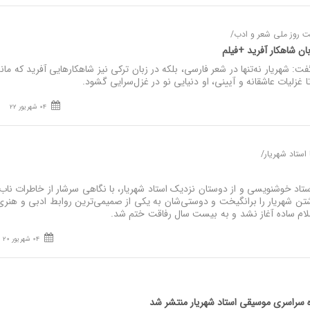
ت روز ملی شعر و ادب/
ان شاهکار آفرید +فیلم
شهریار نه‌تنها در شعر فارسی، بلکه در زبان ترکی نیز شاهکارهایی آفرید که ماند
ا غزلیات عاشقانه و آیینی، او دنیایی نو در غزل‌سرایی گشود.
04 شهریور 22
استاد شهریار/
د خوشنویسی و از دوستان نزدیک استاد شهریار، با نگاهی سرشار از خاطرات ناب، 
تن شهریار را برانگیخت و دوستی‌شان به یکی از صمیمی‌ترین روابط ادبی و هنری
ام ساده آغاز نشد و به بیست سال رفاقت ختم شد.
04 شهریور 20
سراسری موسیقی استاد شهریار منتشر شد