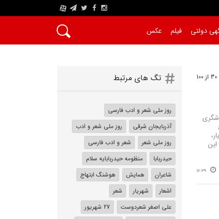
A
هی دولتی
فیلم
عکس
تگ های مرتبط
روز ملی شعر و ادب فارسی
دشگری
آذربایجان شرقی
روز ملی شعر و ادب
ر،
روز ملی شعر
شعر و ادب فارسی
این
حیدربابا
منظومه حیدربابایه سلام
17:39
شاعران
همایش
هوشنگ ابتهاج
اشعار
شهریار
شعر
علی اصغر شعردوست
27 شهریور