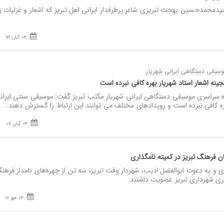
دمحمدحسین بهجت تبریزی شاعر پرطرفدار ایرانی اهل تبریز که اشعار و غزلیات زی
04 آبان 13
سیقی دستگاهی ایرانی شهریار:
ینه اشعار استاد شهریار بهره کافی نبرده است
سراسری موسیقی دستگاهی ایرانی شهریار مکتب تبریز گفت: موسیقی سنتی ایرانی
هره کافی نبرده است و رویدادهای مختلف می توانند این ارتباط را گسترش دهند.
04 آبان 07
ان فرهنگ تبریز در کمیته نامگذاری
ل ۱۳۴۴ خورشیدی و به دعوت ابوالفضل ادیب، شهردار وقت تبریز، سه تن از چهره‌های نامدار فرهن
اری شهرداری تبریز عضویت داشتند.
04 مهر 10