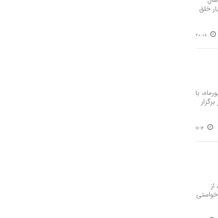
سال
یار خلق
20:08
شت استاد شهریار هم‌زمان با روز ملی شعر و ادب فارسی، ۲۷ شهریورماه، با
رگزار
17:14
از
رخواستی