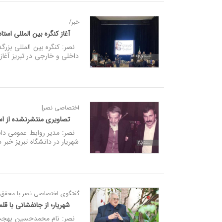
خبر/
آغاز کنگره بین المللی استا
نصر: کنگره بین المللی بزرگد
داخلی و خارجی در تبریز آغاز
اختصاصی نصر|
تصاویری منتشرنشده از اس
نصر: مدیر روابط عمومی دانش
شهریار در دانشگاه تبریز خبر د
گفتگوی اختصاصی نصر با محقق
شهریار؛ از جانفشانی با قلم
نصر: نام محمدحسین بهجت تبر