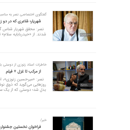
گفتگوی اختصاصی نصر به مناسب
شهریار؛ شاعری که در دو زب
نصر: محقق شهریار شناس گفت: 
شدند. از «حیدربابایه سلام» ت
خاطرات استاد زنوزی از دوستی با 
از مرکب تا غزل + فیلم
نصر: «میرحسین زنوزی»، استا
روزهایی می‌گوید که ذوق نوش
بدل شد؛ دوستی که از یک سل
خبر/
فراخوان نخستین جشنواره 