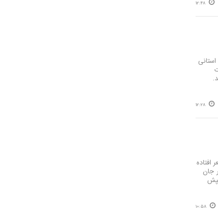
12:48
استانی
ت
.
12:28
 افتاده
ر جان
تپش
10:58