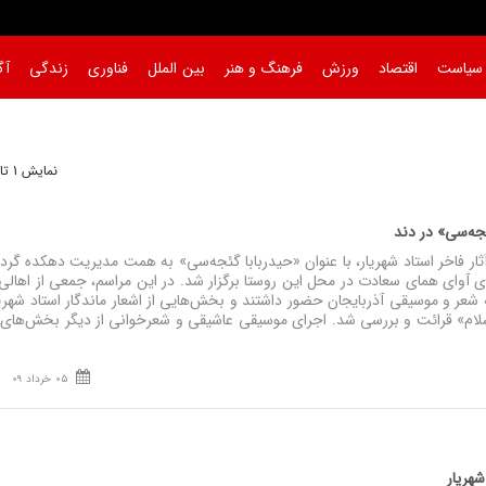
سیاست
اقتصاد
ورزش
فرهنگ و هنر
بین الملل
فناوری
زندگی
آگ
نمایش 1 تا 30 از 100
ئجه‌سی» در دند
ر فاخر استاد شهریار، با عنوان «حیدربابا گئجه‌سی» به همت مدیریت دهکده گر
آوای همای سعادت در محل این روستا برگزار شد. در این مراسم، جمعی از اهالی
 شعر و موسیقی آذربایجان حضور داشتند و بخش‌هایی از اشعار ماندگار استاد شهریا
 سلام» قرائت و بررسی شد. اجرای موسیقی عاشیقی و شعرخوانی از دیگر بخش‌های 
05 خرداد 09
 شهریار