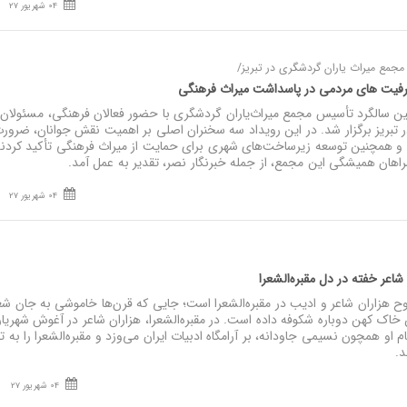
04 شهریور 27
جمع میراث‌ یاران گردشگری در تبریز/
رفیت‌ های مردمی در پاسداشت میراث فرهنگی
 سالگرد تأسیس مجمع میراث‌یاران گردشگری با حضور فعالان فرهنگی، مسئولان 
در تبریز برگزار شد. در این رویداد سه سخنران اصلی بر اهمیت نقش جوانان، ضرور
و همچنین توسعه زیرساخت‌های شهری برای حمایت از میراث فرهنگی تأکید کردند
اهان همیشگی این مجمع، از جمله خبرنگار نصر، تقدیر به عمل آمد.
04 شهریور 27
شاعر خفته در دل مقبره‌الشعرا
وح هزاران شاعر و ادیب در مقبره‌الشعرا است؛ جایی که قرن‌ها خاموشی به جان شعر
ین خاک کهن دوباره شکوفه داده است. در مقبره‌الشعرا، هزاران شاعر در آغوش شهریا
نام او همچون نسیمی جاودانه، بر آرامگاه ادبیات ایران می‌وزد و مقبره‌الشعرا را به 
د.
04 شهریور 27