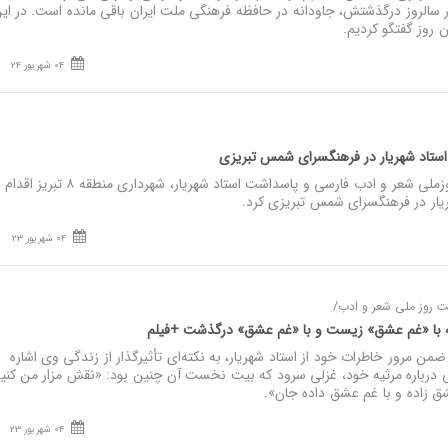
 سالروز درگذشتش، جاودانه در حافظه فرهنگی ملت ایران باقی مانده است. در ای
 روز گفتگو کردیم.
04 شهریور 24
استاد شهریار در فرهنگسرای شمس تبریزی
نصر: در آستانه فرارسیدن روزملی شعر و ادب فارسی و پاسداشت استاد شهریار، شهرداری منطقه ۸
هریار در فرهنگسرای شمس تبریزی کرد.
04 شهریور 23
 روز ملی شعر و ادب/
ه با «غم عشق» زیست و با «غم عشق» درگذشت +فیلم
 مرور خاطرات خود از استاد شهریار، به نکته‌ای تأثیرگذار از زندگی وی اشاره
 درباره مرثیه خود، غزلی سرود که بیت نخست آن چنین بود: «نقش مزار من کنید
ق زاده و با غم عشق داده جان».
04 شهریور 23