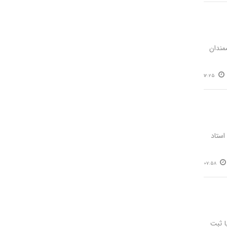
مندان
12:25
استاد
07:58
ا ثبت