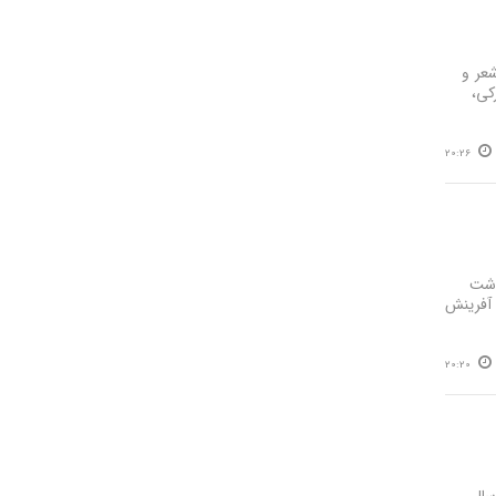
شعر و
کی،
20:26
اشت
 آفرینش
20:20