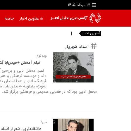
17
مرداد
1405
عناوین اخبار
جامعه
آخرین اخبار
خبرنگاری؛ یک تعهد عاش
|
استاد شهریار
ویدئو/
فیلم | محفل «حیدربابا گ
نصر: محفل ادبی و بررسی آثا
دند و موسسه فرهنگی و هنری 
فرهنگ، ادب و علاقه‌مندان به
به‌ویژه منظومه «حیدربابایه
محفل ادبی بود که در فضایی صمیمی و فرهنگی برگزار شد.
خبر/
عاشقانه‌ترین شعر از استاد