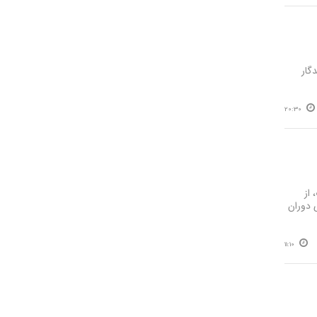
گار
20:30
از
 دوران
11:10