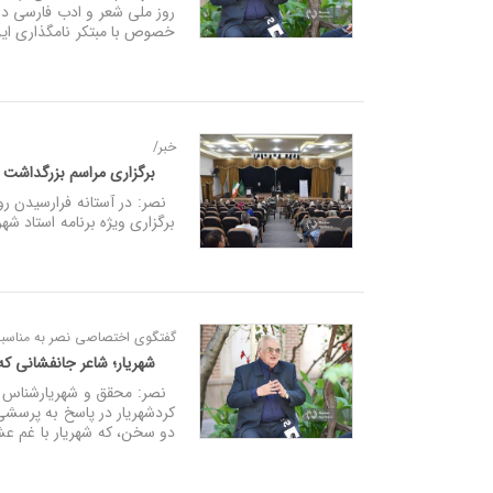
روز ملی شعر و ادب فارسی در
خصوص با مبتکر نامگذاری این
خبر/
برگزاری مراسم بزرگداشت 
برگزاری ویژه برنامه استاد ش
گفتگوی اختصاصی نصر به مناسبت
شهریار؛ شاعر جانفشانی ک
نصر: محقق و شهریار‌شناس ضمن
کردشهریار در پاسخ به پرسشی
دو سخن، که شهریار با غم عش