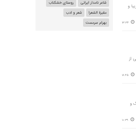
شاعر نامدار ایرانی
روستای خشکناب
با و
مقبرة الشعرا
شعر و ادب
بهرام سرمست
13:34
 از
18:45
گ و
10:39