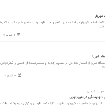
د شهریار
اشت استاد شهریار در آستانه «روز شعر و ادب فارسی» با حضور شعرا، ادبا و اندیش
 شد.
04 شهریور 26
تاد شهریار
گاه تبریز از انتشار تعدادی از تصاویر جدید و منتشرنشده از حضور و شعرخوانی 
اد.
04 شهریور 25
 شهریار شناس/
 تا جاودانگی در تقویم ایران
یزی، متخلص به شهریار، نه‌تنها بر تارک شعر فارسی و ترکی می‌درخشد بلکه ب