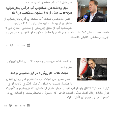
مدیرعامل شرکت آب منطقه‌ای استان خبر داد:
مهار برداشت‌های غیرقانونی آب در آذربایجان‌شرقی؛
صرفه‌جویی بیش از ۴.۵ میلیون مترمکعبی در ۹ ماه
نصر: مدیرعامل شرکت آب منطقه‌ای آذربایجان‌شرقی از
جلوگیری از برداشت غیرمجاز بیش از ۴.۵ میلیون
مترمکعب آب از منابع زیرزمینی و سطحی استان طی ۹
ماهه نخست سال ۱۴۰۴ خبر داد و این اقدام را حاصل برخوردهای قانونی، مدیریتی و
اجرای برنامه‌های کنترلی دانست.
04 دی 03
22:49
در نشست تخصصی بررسی وضعیت تالاب بین‌المللی قوری‌گول
مطرح شد؛
نجات تالاب «قوری‌گول» در گرو تخصیص بودجه
نصر: مدیرعامل شرکت آب منطقه‌ای آذربایجان شرقی
با هشدار نسبت به تداوم کاهش آبگیری تالاب قوری
گول اعلام کرد: انتقال پایدار آب تنها با اجرای طرح لوله‌گذاری ۲۶ کیلومتری و تأمین ۳
هزار میلیارد ریال اعتبار ممکن است؛ طرحی که مسئولان محیط‌زیست و استانداری بر
ضرورت اجرای فوری آن تأکید دارند.
04 آبان 25
11:51