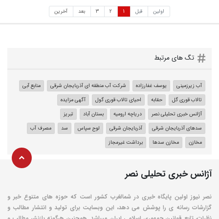
اولین
قبل
1
2
3
بعد
آخرین
تگ های مرتبط
آب زیرزمینی
یوسف غفارزاده
شرکت آب منطقه ای آذربایجان شرقی
منابع آبی
تالاب قوری گل
حقابه
احیای تالاب قوری گول
آگهی مزایده
آژانس خبری تحلیلی نصر
دریاچه ارومیه
بستان آباد
تبریز
سدهای آذربایجان شرقی
آذربایجان شرقی
لوح سپاس
سد
مصرف آب
مخازن
مخازن سدها
برداشت غیرمجاز
آژانس خبری تحلیلی نصر
نصر نیوز اولین پایگاه خبری در شمالغرب کشور است که حوزه های متنوع خبر و
گزارشات رسانه ی را پوشش می دهد، این وبسایت برای تولید و انتشار مطالب و
نظرات، تابع قوانین جمهوری اسلامی ایران میباشد. همچنین هرگونه بازنشر مطالب و