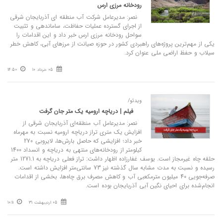
رودخانه مرزی ارس
نصر: مدیرعامل شرکت آب منطقه‌ ای آذربایجان‌ شرقی
از اجرای گسترده عملیات حفاظت، ساماندهی و تثبیت
سواحل رودخانه مرزی ارس خبر داد و این اقدامات را
یکی از مهم‌ترین پروژه‌های راهبردی کشور در حوزه صیانت از مرزهای آبی، کاهش خطر
سیلاب و حفظ اراضی ملی عنوان کرد.
05 خرداد 10
14:50
ویدئو/
فیلم | دریاچه ارومیه یک متر جان گرفت
نصر: مدیرعامل آب منطقه‌ای آذربایجان شرقی از
افزایش یک متری تراز دریاچه ارومیه نسبت به مهرماه
خبر داد؛ افزایشی که حاصل بارش‌ها، لایروبی 270
کیلومتر از رودخانه‌های منتهی به دریاچه و انسداد 1400
حلقه چاه غیرمجاز است. یوسف غفارزاده اظهار داشت: تراز فعلی دریاچه به 1271.1 متر
رسیده و نسبت به مدت مشابه سال گذشته نیز 73 سانتی‌متر افزایش داشته است.
صرفه‌جویی 40 میلیون مترمکعبی آب و کاهش مصرف برق چاه‌ها، بخشی از اقدامات
انجام‌شده برای احیای نگین آبی آذربایجان بوده است.
05 اردیبهشت 31
10:11