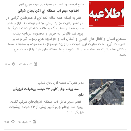
منابع آب محدود است در مصرف آن صرفه جويي كنيم
اطلاعيه مهم آب منطقه اي آذربايجان شرقي
نظر به اينكه همه ساله تعدادي از هموطنان گرامي در
اثر عدم رعايت موارد ايمني وعدم توجه به تابلوی های
نصب شده و خطر مرگ و علائم هشدار دهنده دیگر با
ورود غير قانوني به حريم و محدوده درياچه پشت
سدهاي استان و كانال هاي آبياري و انتقال آب و حوضچه هاي رسوب گير و ساير
تاسيسات آبي تحت توليت اين شركت ، با ورود غیرمجاز به محدوده و محوطه سدها
و کانال ها مبادرت به استحمام و شنا نموده و متاسفانه جان خود را از دست مي
دهند،
03 خرداد 27
07:00
مدیر عامل آب منطقه‌ آذربایجان شرقی؛
سد پیغام چای کلیبر ۷۳ درصد پیشرفت فیزیکی
دارد
نصر: مدیر عامل آب منطقه‌ آذربایجان شرقی گفت:
پروژه سد پیغام چای کلیبر بیش از ۷۳ درصد پیشرفت
فیزیکی دارد.
03 خرداد 15
17:15