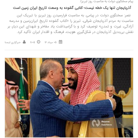
پیام سخنگوی دولت به مناسبت روز تبریز/
آذربایجان تنها یک خطه نیست؛ کتابی گشوده به وسعت تاریخ ایران‌ زمین است
نصر: سخنگوی دولت در پیامی به مناسبت فرارسیدن روز تبریز، با تبریک این
مناسبت به مردم آذربایجان شرقی، تبریز را «کتاب گشوده تاریخ ایران‌زمین و مدرسه
آزادگی، غیرت و تمدن» توصیف کرد و با گرامیداشت یاد مفاخر و شهدای این دیار، بر
نقش بی‌بدیل آذربایجان در شکل‌گیری هویت، فرهنگ و اقتدار ایران تأکید کرد.
05 مرداد 16
11:05
خبرگزاری ایسنا