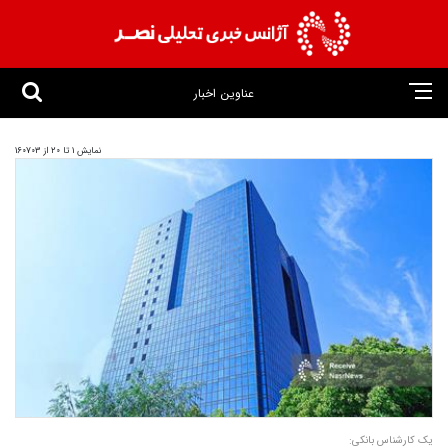
عناوین اخبار
نمایش 1 تا 20 از 160703
یک کارشناس بانکی: