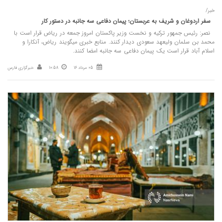
خبر/
سفر اردوغان و شریف به عربستان؛ پیمان دفاعی سه جانبه در دستور کار
نصر: رئیس جمهور ترکیه و نخست وزیر پاکستان امروز جمعه در ریاض قرار است با
محمد بن سلمان ولیعهد سعودی دیدار کنند. منابع خبری میگویند ریاض، آنکارا و
اسلام آباد قرار است یک پیمان دفاعی سه جانبه امضا کنند.
05 مرداد 16
10:58
خبرگزاری فارس