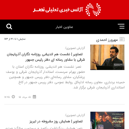
عناوین اخبار
مهرورز احمدی
نمایش 1 تا 30 از 173
گزارش تصویری/
تصاویر | نشست هم‌ اندیشی روزنامه‌ نگاران آذربایجان
شرقی با مشاور رسانه‌ ای دفتر رئیس‌ جمهور
نصر: نشست هم‌ اندیشی روزنامه‌ نگاران استان با
حضور بهرام سرمست، استاندار آذربایجان شرقی و یوسف
پزشکیان، مشاور رسانه‌ای دفتر رییس‌ جمهور و همچنین
حمیده بردباری، معاون رسانه اداره‌کل روابط عمومی دفتر رییس‌ جمهور در کاخ
استانداری آذربایجان شرقی برگزار شد.
05 مرداد 15
17:25
گزارش تصویری/
تصاویر | همایش روز مشروطه در تبریز
نصر: همایش بزرگداشت یکصد و بیستمین سالگرد صدور