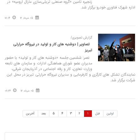
زنجیره تامین «گروه صنعتی تریلی‌سازی مارال ارومیه» در
اداره شهرک فناوری خودرو برگزار شد.
05 خرداد 12
18:04
گزارش تصویری/
تصاویر | دوشنبه‌ های کار و تولید در نیروگاه حرارتی
تبریز
نصر: ششمین جلسه «دوشنبه‌ های کار و تولید» با حضور
مدیران عضو شورای هماهنگی ادارات و سازمان‌ های تابعه
وزارت تعاون، کار و رفاه اجتماعی در آذربایجان شرقی،
نمایندگان تشکل‌ های کارگری و کارفرمایی و مدیران نیروگاه حرارتی تبریز در محل این
شرکت‌ برگزار شد.
05 خرداد 12
08:24
اولین
قبل
1
2
3
4
5
بعد
آخرین