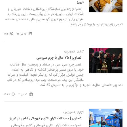
تبریز
نصر: نوزدهمین نمایشگاه بین‌المللی صنعت شیرینی و
شکلات ایران ـ تبریز، در حال برگزاریست. این رویداد به
عنوان یکی از مهم‌ ترین گردهمایی ‌های تخصصی منطقه،
تمامی زنجیره تولید را پوشش می‌دهد.
05 تیر 22
12:12
گزارش تصویری/
تصاویر | ۷۵ سال با چرم سی‌سی
نصر: چرم سی‌ سی در هفتاد و پنجمین سال فعالیت
خود، با مرور مسیر پرافتخار گذشته و نگاهی به آینده،
جشن تولدی برگزار کرد که روایتگر تعهد، کیفیت و میراث
ماندگار این برند در صنعت چرم بود؛ رویدادی که در قاب
تصاویر، داستان سال‌ها تجربه و نوآوری را به نمایش گذاشت.
05 تیر 21
15:46
گزارش تصویری /
تصاویر | مسابقات ترای اتلون قهرمانی کشور در تبریز
نصر: مسابقات ترای اتلون قهرمانی کشور و قهرمانی