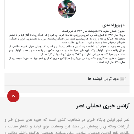
مهرورز احمدی
مهرورز احمدی متولد 27 اردیبهشت سال 1373 در تبریز است،
وی از سال 1386 به عنوان عکاس خبری و ورزشی فعالیت حرفه ای خود را در خبرگزاری پانا آغاز کرد و با بیشتر
رسانه ها، خبرگزاری‌ ها و روزنامه‌ های رسمی کشور مثل خبرگزاری ایسنا ، روزنامه همشهری ، ایران و باشگاه
خبرنگاران جوان صدا و سیما و غیره... همکاری داشته است.
وی همچنین به عنوان تنها نماینده رسانه ای و عکاس ورزشی از استان آذربایجان شرقی تجربه عکاسی از
فینال رقابت های فوتبال لیگ قهرمانان آسیا 2018 و 2 دوره حضور در رقابت های معتبر فوتبال جام
ملت‌های آسیا 2019 به میزبانی امارات و 2023 به میزبانی قطر را در کارنامه دارد.
مهرورز احمدی همکاری و عکاسی خبری ورزشی را در آژانس خبری تحلیلی نصر نیوز به صورت حرفه ای، از
سال 1390 آغاز کرده است .
مهم ترین نوشته ها
آژانس خبری تحلیلی نصر
نصر نیوز اولین پایگاه خبری در شمالغرب کشور است که حوزه های متنوع خبر و
گزارشات رسانه ی را پوشش می دهد، این وبسایت برای تولید و انتشار مطالب و
نظرات، تابع قوانین جمهوری اسلامی ایران میباشد. همچنین هرگونه بازنشر مطالب و