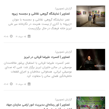
گزارش تصویری/
تصاویر | نمایشگاه گروهی نقاشی و مجسمه زیروه
نصر: نمایشگاه گروهی نقاشی و مجسمه با عنوان
«زیروه» با آثاری از بیست هنرمند در نگارخانه میر علی
تبریز خانه فرهنگ در حال برگزاریست.
05 خرداد 21
09:08
گزارش تصویری/
تصاویر | کنسرت علیرضا قربانی در تبریز
نصر: کنسرت علیرضا قربانی با استقبال پرشور علاقه‌مندان
موسیقی در سالن خاوران تبریز برگزار شد؛ شبی که صدای
موسیقی ایرانی، همخوانی مخاطبان و اجرای قطعات
خاطره‌انگیز، فضای سالن را متفاوت کرد.
05 خرداد 21
09:07
گزارش تصویری/
تصاویر | تور رسانه‌ای مدیریت امور ارضی سازمان جهاد