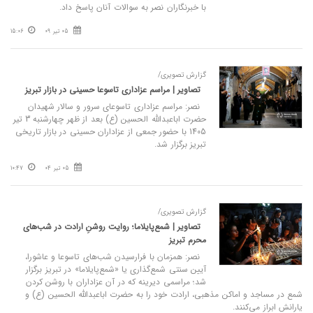
با خبرنگاران نصر به سوالات آنان پاسخ داد.
05 تیر 09
15:06
گزارش تصویری/
تصاویر | مراسم عزاداری تاسوعا حسینی در بازار تبریز
نصر: مراسم عزاداری تاسوعای سرور و سالار شهیدان
حضرت اباعبدالله الحسین (ع) بعد از ظهر چهارشنبه 3 تیر
1405 با حضور جمعی از عزاداران حسینی در بازار تاریخی
تبریز برگزار شد.
05 تیر 04
10:47
گزارش تصویری/
تصاویر | شمع‌پایلاما؛ روایت روشنِ ارادت در شب‌های
محرم تبریز
نصر: همزمان با فرارسیدن شب‌های تاسوعا و عاشورا،
آیین سنتی شمع‌گذاری یا «شمع‌پایلاما» در تبریز برگزار
شد؛ مراسمی دیرینه که در آن عزاداران با روشن کردن
شمع در مساجد و اماکن مذهبی، ارادت خود را به حضرت اباعبدالله الحسین (ع) و
یارانش ابراز می‌کنند.