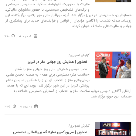
مالیات با محوریت اظهارنامه عملکرد، حسابرسی سیستمی
و برگ‌های تشخیص سیستمی، با حضور مشاوران مالیاتی،
حسابداران، حسابرسان در تبریز برگزار شد. گروه نرم‌افزار مالی مهر پلاس، برگزارکننده این
رویداد، هدف نشست را آگاهی مؤدیان از قوانین و فرآیندهای جدید برای پیشگیری از
جرائم و مالیات‌های مضاعف عنوان کردند.
05 مرداد 02
12:20
گزارش تصویری/
تصاویر | همایش روز جهانی مغز در تبریز
نصر: سومین همایش ملی روز جهانی مغز با شعار
«سلامت مغز؛ دسترسی برای همه» به همت انجمن علمی
بیماری‌های مغز و اعصاب ایران و با همکاری سازمان نظام
پزشکی تبریز در این شهر برگزار شد؛ رویدادی که با هدف
ارتقای آگاهی عمومی درباره سلامت مغز و اعصاب و گسترش دسترسی عادلانه به
خدمات این حوزه برگزار شد.
05 مرداد 01
17:35
گزارش تصویری/
تصاویر | سی‌ویکمین نمایشگاه بین‌المللی تخصصی