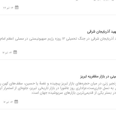
04 تیر 26
نصر: آیین بزرگداشت ۶۱ شهید آذربایجان شرقی در جنگ تحمیلی ۱۲ روزه رژیم صهیونیستی در مصلی اعظم امام
04 تیر 17
ی در بازار مظفریه تبریز‌
یر زنی در میان حجره‌های بازار تبریز پیچیده و نغمهٔ یا حسین، سقف‌های کهن را 
به‌ نسل جاری‌ست،عزاداری روز عاشورا در بازار تاریخی تبریز، جلوه‌ای از استمرار آی
 بستر یکی از قدیمی‌ترین بازارهای سرپوشیده جهان است.
04 تیر 16