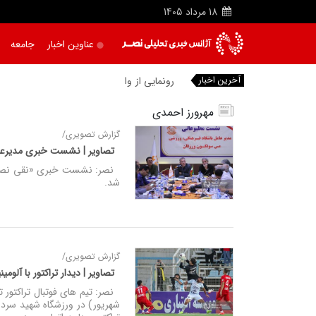
18
مرداد
1405
عناوین اخبار
جامعه
آخرین اخبار
رونمایی از واکسن بومی «آنگارا» و طر
مهرورز احمدی
گزارش تصویری/
تصاویر | نشست خبری مدیرعا
نصر: نشست خبری «نقی نصیری»،
شد.
گزارش تصویری/
تصاویر | دیدار تراکتور با آلومی
شهریور) در ورزشگاه شهید سردار