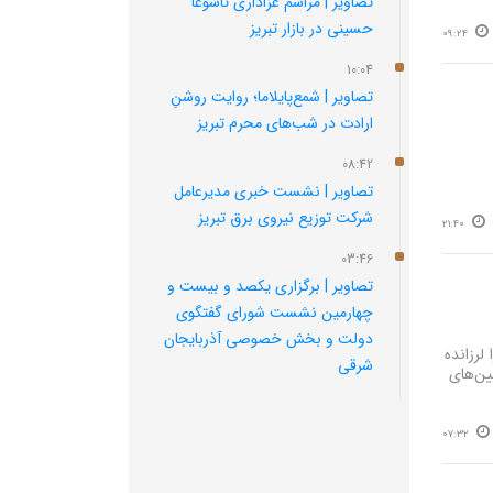
تصاویر | مراسم عزاداری تاسوعا
حسینی در بازار تبریز
09:24
10:04
تصاویر | شمع‌پایلاما؛ روایت روشنِ
ارادت در شب‌های محرم تبریز
08:42
تصاویر | نشست خبری مدیرعامل
شرکت توزیع نیروی برق تبریز
21:40
03:46
تصاویر | برگزاری یکصد و بیست و
چهارمین نشست شورای گفتگوی
دولت و بخش خصوصی آذربایجان
لرزانده
شرقی
ین‌های
07:32