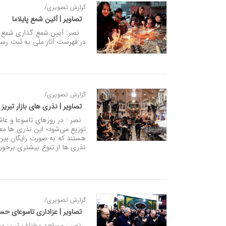
گزارش تصویری/
تصاویر | آئین شمع پایلاما
در فهرست آثار ملی به ثبت رس
گزارش تصویری/
تصاویر | نذری های بازار تبری
نصر : در روزهای تاسوعا و عاشو
توزیع می‌شود؛ این نذری ها معم
هستند که به صورت رایگان بین 
نذری ها از تنوع بیشتری برخور
گزارش تصویری/
تصاویر | عزاداری تاسوعای ح
نصر : مساجد مختلف تبریز میزب