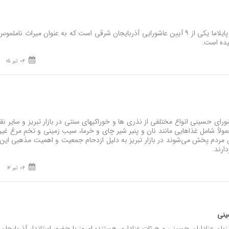
نصر: آیین شمع گذاری شمع پایلاما یکی از ۹ آیین عاشورایی آذربایجان شرقی است که به عنوان میراث نام
یده است.
04 تیر 15
ز
رای حسینی انواع مختلفی از نذری ها و خوراکیهای سنتی در بازار تبریز و سایر نق
ولاً شامل غذاهایی مانند نان و پنیر شیر چای و خرما، سیب زمینی و تخم مرغ غیر
مردم پخش می‌شوند در بازار تبریز به دلیل ازدحام جمعیت و اهمیت مذهبی این ا
دارند.
04 تیر 14
سینی
ان عزاداران حسینی و هیئات عزاداری هستند؛ امروز با حضور استاندار آذربایجان