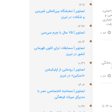
12:12
رحیمی،
تصاویر | نمایشگاه بین‌المللی شیرینی
می و
و شکلات در تبریز
ده، با صرف اعتباری
03:46
تصاویر | ۷۵ سال با چرم سی‌سی
10:54
05:13
تصاویر | مسابقات ترای اتلون قهرمانی
کشور در تبریز
 خانگی
10:39
.
تصاویر | رونمایی از اپلیکیشن
«تسکین» در تبریز
10:59
03:06
تصاویر | مصاحبه اختصاصی نصر با
مدیرکل میراث فرهنگی
نصر: سی و سومین نمایشگاه بین‌المللی تخصصی لوازم خانگی ایران – تبریز از ۲۴ تا ۲۷ تیرماه امسال از ساعت ۱۶:۰۰ تا
10:47