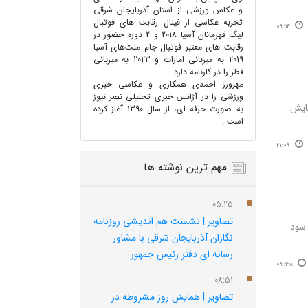
و عکاس ورزشی از استان آذربایجان شرقی
تجربه عکاسی از فینال رقابت های فوتبال
09:14
لیگ قهرمانان آسیا 2018 و 2 دوره حضور در
رقابت های معتبر فوتبال جام ملت‌های آسیا
2019 به میزبانی امارات و 2023 به میزبانی
قطر را در کارنامه دارد.
مهرورز احمدی همکاری و عکاسی خبری
ورزشی را در آژانس خبری تحلیلی نصر نیوز
ن همایش
به صورت حرفه ای، از سال 1390 آغاز کرده
است .
21:09
مهم ترین نوشته ها
05:25
تصاویر | نشست هم‌ اندیشی روزنامه‌
 سود
نگاران آذربایجان شرقی با مشاور
رسانه‌ ای دفتر رئیس‌ جمهور
09:38
08:51
تصاویر | همایش روز مشروطه در