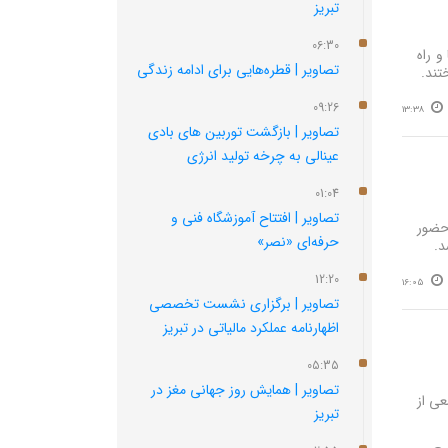
تبریز
06:30
و راه
تصاویر | قطره‌هایی برای ادامه زندگی
تند.
09:26
13:38
تصاویر | بازگشت توربین‌ های بادی
عینالی به چرخه تولید انرژی
01:04
تصاویر | افتتاح آموزشگاه فنی و
 حضور
حرفه‌ای «نصر»
د.
12:20
16:05
تصاویر | برگزاری نشست تخصصی
اظهارنامه عملکرد مالیاتی در تبریز
05:35
تصاویر | همایش روز جهانی مغز در
ی از
تبریز