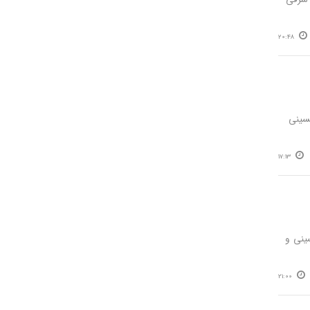
20:48
ینی‌
17:13
اشقان حسینی و
21:00