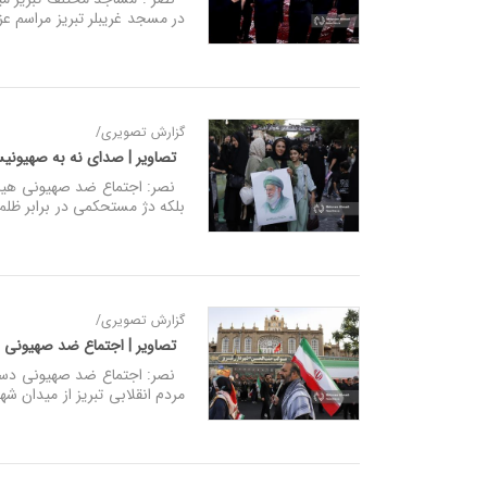
در مسجد غریبلر تبریز مراسم عز
گزارش تصویری/
تصاویر | صدای نه به صهیونیس
نصر: اجتماع ضد صهیونی هیات‌ 
بلکه دژ مستحکمی‌ در برابر ظ
گزارش تصویری/
تصاویر | اجتماع ضد صهیونی 
مردم انقلابی تبریز از میدان شه