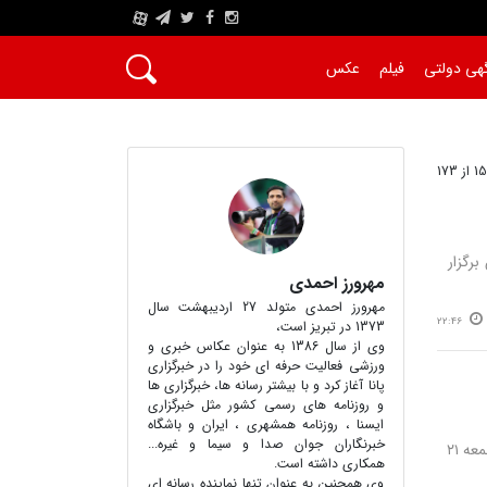
A
هی دولتی
فیلم
عکس
رگزار
مهرورز احمدی
مهرورز احمدی متولد 27 اردیبهشت سال
22:46
1373 در تبریز است،
وی از سال 1386 به عنوان عکاس خبری و
ورزشی فعالیت حرفه ای خود را در خبرگزاری
پانا آغاز کرد و با بیشتر رسانه ها، خبرگزاری‌ ها
و روزنامه‌ های رسمی کشور مثل خبرگزاری
ایسنا ، روزنامه همشهری ، ایران و باشگاه
خبرنگاران جوان صدا و سیما و غیره...
نصر: تیم های فوتبال تراکتور تبریز و آلومینیوم اراک در چهار چوب هفته سوم لیگ برتر فوتبال از ساعت ۱۸ روز (جمعه ۲۱
همکاری داشته است.
وی همچنین به عنوان تنها نماینده رسانه ای