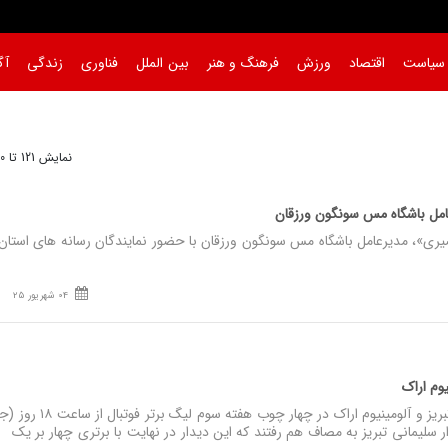
سیاست
اقتصاد
ورزش
فرهنگ و هنر
بین الملل
فناوری
زندگی
آگ
نمایش 121 تا 150 از 173
مل باشگاه مس سونگون ورزقان
 مدیرعامل باشگاه مس سونگون ورزقان با حضور نمایندگان رسانه‌ های استان ب
04 شهریور 25
نیوم اراک
 سلیمانی تبریز به مصاف هم رفتند که این دیدار در نهایت با برتری چهار بر یک