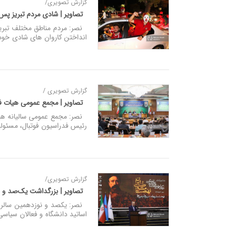
گزارش تصویری/
تصاویر | شادی مردم تبریز پس ا
نصر: مردم مناطق مختلف تبریز بع
انداختن کاروان های شادی خودر
گزارش تصویری /
تصاویر | مجمع عمومی هیات فو
نصر: مجمع عمومی سالیانه هیأت 
رئیس فدراسیون فوتبال، مسئولین
گزارش تصویری/
تصاویر | بزرگداشت یک‌صد و 
نصر: یکصد و نوزدهمین سالروز
اساتید دانشگاه و فعالان سیاسی