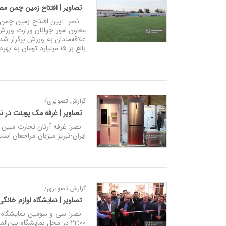
تصاویر | افتتاح زمین چمن م
نصر: آیین افتتاح زمین چمن مص
معاون امور جوانان وزارت ورزش
بالغ بر ۱۵ میلیارد تومان به بهره‌برداری رسید و از این پس در اختیار ورزشکاران و جوانان شهر ممقان قرار خواهد گرفت.
گزارش تصویری/
تصاویر | غرفه مک پوینت در ن
نصر: غرفه آرتان تجارت مبین 
ایران-تبریز میزبان مراجعان است
گزارش تصویری/
تصاویر | نمایشگاه لوازم خانگی
۲۲:۰۰ در محل نمایشگاه بین‌المللی تبریز میزبان علاقه مندان است.