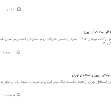
04 شهریور 22
گان وکالت در تبریز‌
نصر: مراسم‌ تحلیف کارآموختگان وکالت ورودی 1402، امروز با حضور حقوقدانان و مسئولان استانی در سال
زار شد.
04 شهریور 19
تراکتور تبریز و استقلال تهران
ز- استقلال تهران از هفته نخست لیگ برتر فوتبال در تبریز با نتیجه یک بر صفر به
04 مرداد 29