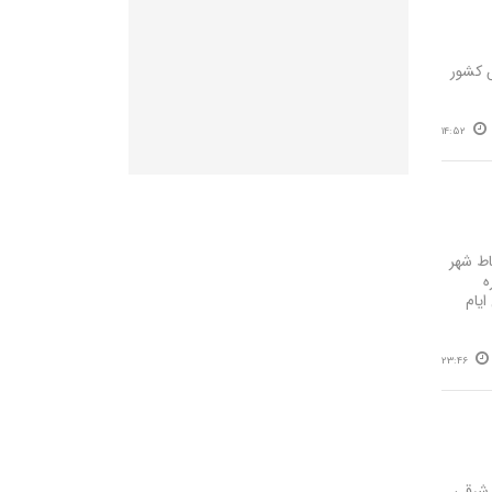
لموس کشور
14:52
اط شهر
ه
یام
23:46
 شرقی