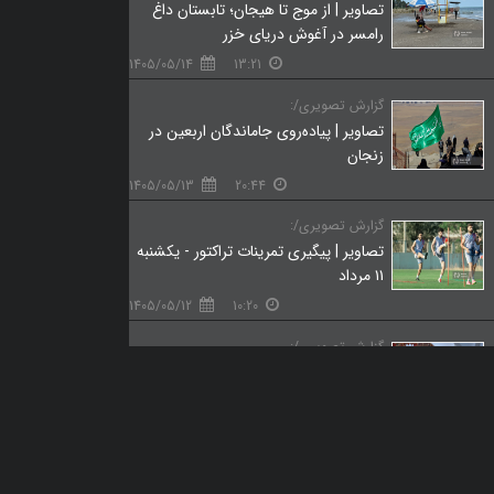
تصاویر | از موج تا هیجان؛ تابستان داغ
رامسر در آغوش دریای خزر
1405/05/14
13:21
گزارش تصویری/:
تصاویر | پیاده‌روی جاماندگان اربعین در
زنجان
1405/05/13
20:44
گزارش تصویری/:
تصاویر | پیگیری تمرینات تراکتور - یکشنبه
۱۱ مرداد
1405/05/12
10:20
گزارش تصویری/:
تصاویر | «آن‌بُرد» تأملی بر ماندن یا رفتن
1405/05/09
20:01
گزارش تصویری/:
تصاویر | دومین دوره فستیوال ورزش‌های