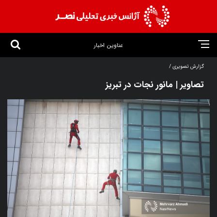
عناوین اخبار
گزارش تصویری /
تصاویر | مانور نجات در تبریز