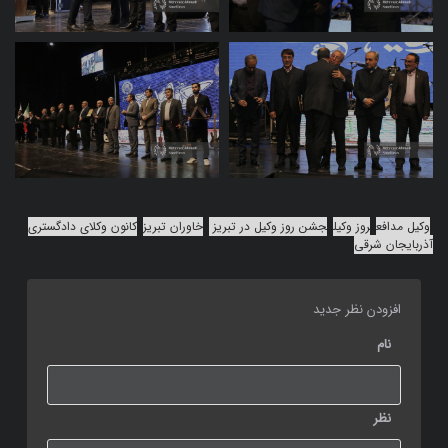
وکیل مدافع
روز وکیل
جشن روز وکیل در تبریز
خاوران تبریز
کانون وکلای دادگستری
آذربایجان شرقی
افزودن نظر جدید
نام
نظر