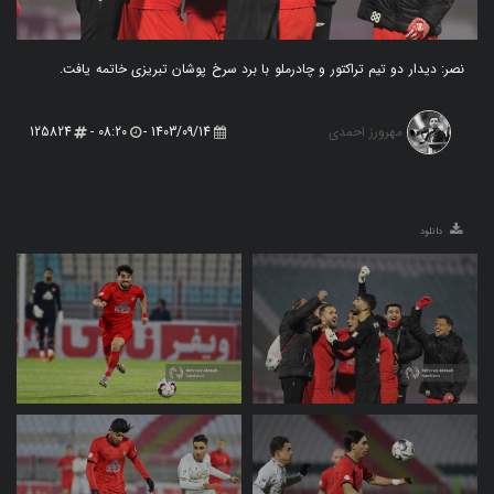
نصر: دیدار دو‌ تیم تراکتور و چادرملو با برد سرخ پوشان تبریزی خاتمه یافت.
مهرورز احمدی
125824
08:20 -
1403/09/14 -
دانلود