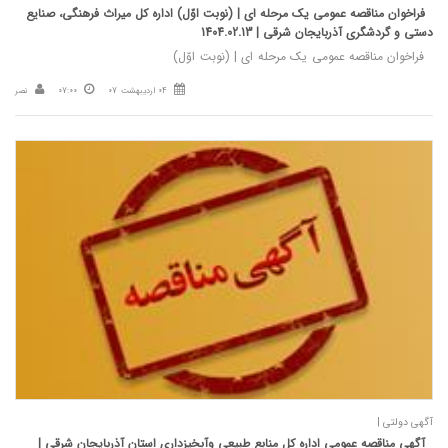
فراخوان مناقصه عمومی یک مرحله ای | (نوبت اوّل) اداره کل میراث فرهنگی، صنایع
دستی و گردشگری آذربايجان شرقی | 1404.02.13
فراخوان مناقصه عمومی یک مرحله ای | (نوبت اوّل)
04 اردیبهشت 07
07:00
نصر
آگهی دولتی |
آگهی مناقصه عمومی اداره کل منابع طبیعی وآبخیزداری استان آذربایجان شرقی |