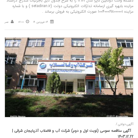
دستگاه وانت دوکابین کاپرا مدل 1389 را به شرح جدول ذیل باجزئیات مندرج دراسناد
مزایده بابهره گیری ازسامانه تدارکات الکترونیکی دولت (setadiran.ir ) و با شماره
مزایده 1004000198000001 صورت الکترونیکی به فروش برساند .
04 فروردین 19
07:00
نصر
آگهی دولتی /
آگهی مناقصه عمومی (نوبت اول و دوم) شرکت آب و فاضلاب آذربایجان شرقی |
1403.12.22