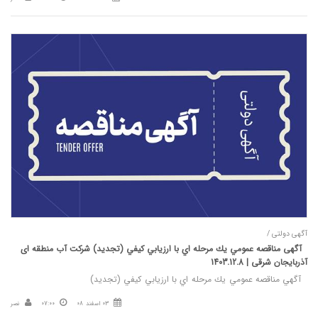
آگهی دولتی /
آگهی مناقصه عمومي يك مرحله اي با ارزيابي كيفي (تجدید) شرکت آب منطقه ای
آذربایجان شرقی | 1403.12.8
آگهي مناقصه عمومي يك مرحله اي با ارزيابي كيفي (تجدید)
03 اسفند 08
07:00
نصر