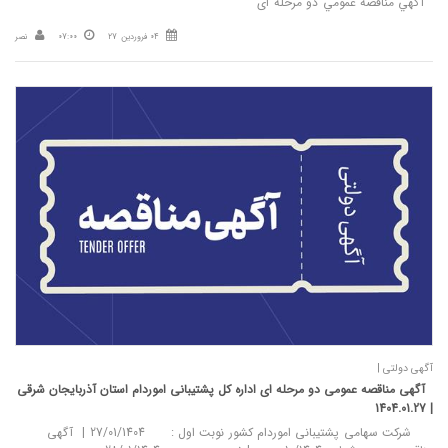
آگهي مناقصه عمومي دو مرحله ای
04 فروردین 27
07:00
نصر
آگهی دولتی |
آگهی مناقصه عمومی دو مرحله ای اداره کل پشتیبانی اموردام استان آذربایجان شرقی
| 1404.01.27
شرکت سهامی پشتیبانی اموردام کشور نوبت اول : 27/01/1404 | آگهی