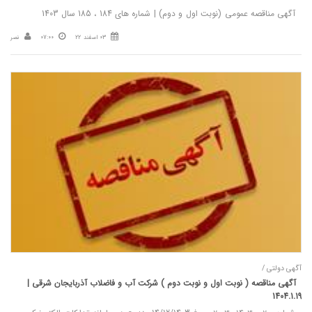
آگهی مناقصه عمومی (نوبت اول و دوم) | شماره های 184 ، 185 سال 1403
03 اسفند 22
07:00
نصر
آگهی دولتی /
آگهی مناقصه ( نوبت اول و نوبت دوم ) شرکت آب و فاضلاب آذربایجان شرقی |
1404.1.19