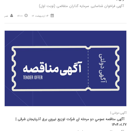
آگهی فراخوان شناسایی سرمایه گذاران متقاضی (نوبت اول)
04 اردیبهشت 02
07:00
نصر
آگهی دولتی |
آگهی مناقصه عمومي دو مرحله ای شركت توزيع نيروی برق آذربايجان شرقی |
1404.01.27