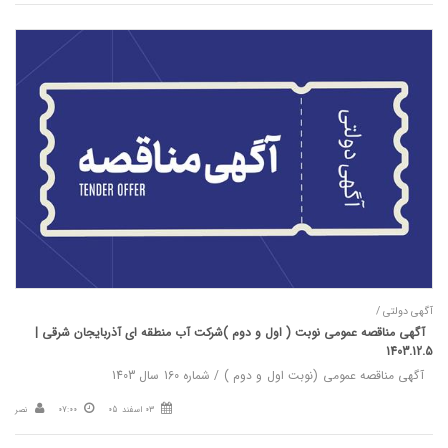
آگهی دولتی /
آگهی مناقصه عمومی نوبت ( اول و دوم )شرکت آب منطقه ای آذربایجان شرقی |
1403.12.5
آگهی مناقصه عمومی (نوبت اول و دوم ) / شماره 160 سال 1403
03 اسفند 05
07:00
نصر