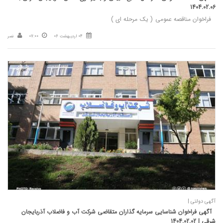
1404.02.06
فراخوان مناقصه عمومی ( یک مرحله ای )
04 اردیبهشت 06
07:00
نصر
آگهی دولتی |
آگهی فراخوان شناسایی سرمایه گذاران متقاضی شرکت آب و فاضلاب آذربایجان
شرقی | 1404.02.02