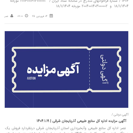
1404 / شماره فراخوانهای مندرج در سامانه ستاد ايران / 2004001403000001 مورخه
18/1/1404 و 2004001403000002 مورخه 18/1/1404
04 فروردین 25
07:00
نصر
آگهی دولتی /
آگهی مزایده اداره کل منابع طبیعی آذربایجان شرقی | 1404.1.19
نصر: اداره کل منابع طبیعی وآبخیزداری استان آذربایجان شرقی درنظردارد فروش یک