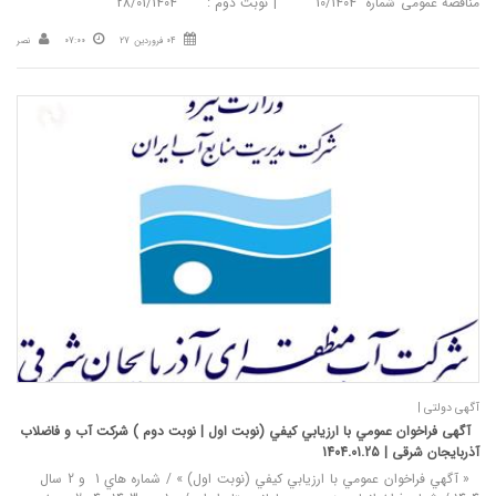
مناقصه عمومی شماره 10/1404 | نوبت دوم : 28/01/1404
04 فروردین 27
07:00
نصر
آگهی دولتی |
آگهی فراخوان عمومي با ارزيابي کيفي (نوبت اول | نوبت دوم ) شرکت آب و فاضلاب
آذربایجان شرقی | 1404.01.25
« آگهي فراخوان عمومي با ارزيابي کيفي (نوبت اول) » / شماره هاي 1 و 2 سال