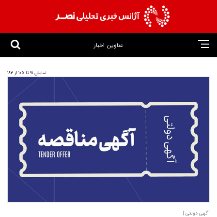
عناوین اخبار
نمایش 91 تا 105 از 183
آگهی دولتی |