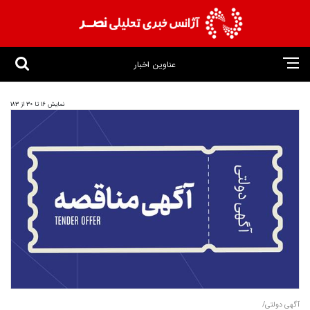
عناوین اخبار
نمایش 16 تا 30 از 183
آگهی دولتی/