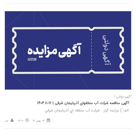
آگهی دولتی /
آگهی مناقصه شركت آب منطقه‎ای آذربايجان شرقی | 1404.11.12
الف ) مزايده گزار : شركت آب منطقه اي آذربايجان شرقي
04 بهمن 12
07:00
نصر