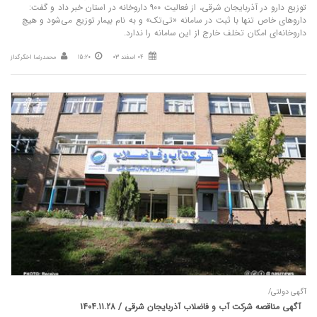
توزیع دارو در آذربایجان شرقی، از فعالیت ۹۰۰ داروخانه در استان خبر داد و گفت:
داروهای خاص تنها با ثبت در سامانه «تی‌تک» و به نام بیمار توزیع می‌شود و هیچ
داروخانه‌ای امکان تخلف خارج از این سامانه را ندارد.
04 اسفند 03
15:20
محمدرضا اخگرگداز
آگهی دولتی/
آگهی مناقصه شرکت آب و فاضلاب آذربایجان شرقی / 1404.11.28