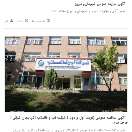
آگهی مزایده عمومی شهرداری تبریز
نصر: آگهی مزایده عمومی شهرداری تبریز منتشر شد.
05 خرداد 17
08:40
نصر
آگهی مناقصه عمومی (نوبت اول و دوم ) شرکت آب و فاضلاب آذربایجان شرقی |
1405.03.12
شماره 2005001403000053 مورخ 9/3/1405 مندرج در سامانه تدارکات الکترونيکي