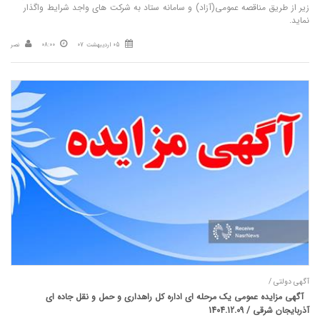
زیر از طریق مناقصه عمومی(آزاد) و سامانه ستاد به شرکت های واجد شرایط واگذار
نماید.
05 اردیبهشت 07
08:00
نصر
آگهی دولتی /
آگهی مزایده عمومی یک مرحله ای اداره کل راهداری و حمل و نقل جاده ای
آذربايجان شرقی / 1404.12.09